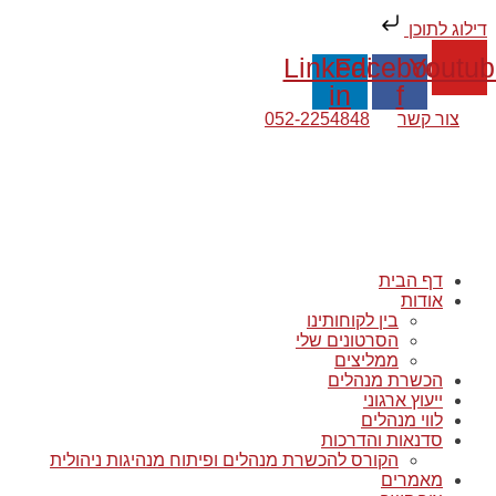
דילוג לתוכן
Linkedin-
Facebook-
Youtub
in
f
צור קשר
052-2254848
דף הבית
אודות
בין לקוחותינו
הסרטונים שלי
ממליצים
הכשרת מנהלים
ייעוץ ארגוני
לווי מנהלים
סדנאות והדרכות
הקורס להכשרת מנהלים ופיתוח מנהיגות ניהולית
מאמרים