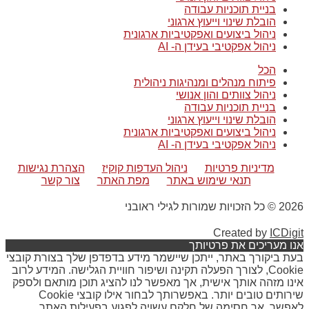
בניית תוכניות עבודה
הובלת שינוי וייעוץ ארגוני
ניהול ביצועים ואפקטיביות ארגונית
ניהול אפקטיבי בעידן ה- AI
הכל
פיתוח מנהלים ומנהיגות ניהולית
ניהול צוותים והון אנושי
בניית תוכניות עבודה
הובלת שינוי וייעוץ ארגוני
ניהול ביצועים ואפקטיביות ארגונית
ניהול אפקטיבי בעידן ה- AI
מדיניות פרטיות
ניהול העדפות קוקיז
הצהרת נגישות
תנאי שימוש באתר
מפת האתר
צור קשר
2026 © כל הזכויות שמורות לגילי ראובני
Created by
ICDigit
אנו מעריכים את פרטיותך
בעת ביקורך באתר, ייתכן שיישמר מידע בדפדפן שלך בצורת קובצי
Cookie, לצורך הפעלה תקינה ושיפור חוויית הגלישה. המידע לרוב
אינו מזהה אותך אישית, אך מאפשר לנו להציג תוכן מותאם ולספק
שירותים טובים יותר. באפשרותך לבחור אילו קובצי Cookie
לאפשר, אך חסימה של חלקם עשויה לפגוע בפעילות האתר