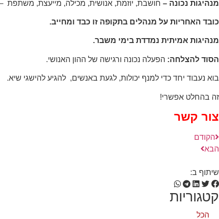
מנהיגות נכונה –
חושבת, יוזמת, אנושית, מכילה, מייעצת, משתפת –
שיווקי
כובד האחריות על מנהלים בתקופה זו כבד ומחייב
.
על ידי
שיתוף
מנהיגות אמיתית נמדדת בימי משבר
.
תחומי
העניין
הסוד להצלחה:
הפעלה נכונה ורגישה של ההון האנושי
.
וההתנהגות
שלך בעת
בוא נעבוד יחד כדי למנף יכולות, לגעת באנשים, להגיע להישגי שיא
.
ביקורך
באתר,
זה בהחלט אפשרי
!
תגדל
ההזדמנות
צור קשר
לראות תוכן
והצעות
מותאמות
הקודם
אישית.
הבא
שיתוף ב:
קטגוריות
הכל