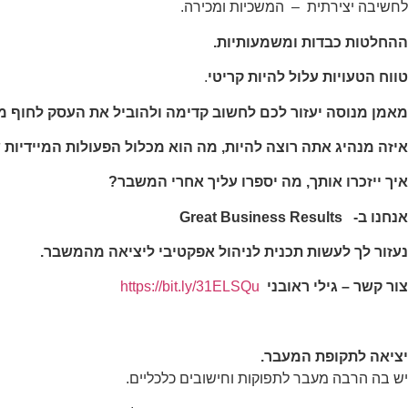
לחשיבה יצירתית – המשכיות ומכירה
.
תפקוד האתר
ומבנהו,
ההחלטות כבדות ומשמעותיות
.
בהתבסס על
אופן השימוש
טווח הטעויות עלול להיות קריטי
.
באתר.
מאמן מנוסה יעזור לכם לחשוב קדימה ולהוביל את העסק לחוף מ
חוויית
איזה מנהיג אתה רוצה להיות, מה הוא מכלול הפעולות המיידיו
משתמש
כדי שהאתר
איך ייזכרו אותך, מה יספרו עליך אחרי המשבר
?
שלנו יעבוד
בצורה
אנחנו ב-
Great Business Results
מיטבית
במהלך
נעזור לך לעשות תכנית לניהול אפקטיבי ליציאה מהמשבר.
ביקורך. אם
תסרב/י
צור קשר – גילי ראובני
https://bit.ly/31ELSQu
לקובצי
Cookie
אלו, חלק
מהפונקציות
באתר
יציאה לתקופת המעבר
.
עשויות
יש בה הרבה מעבר לתפוקות וחישובים כלכליים
.
להיעלם.