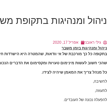
ניהול ומנהיגות בתקופת מש
גילי ראובני
אפריל 17, 2020
ניהול ומנהיגות בזמן משבר
הכרחי
בתקופה כל כך מורכבת של אי וודאות, שהמטרה היא הישרדות חי
קובצי
Cookie אלו
שהכי חשוב לעשות מינימום טעויות ומקסימום את הדברים הנכונ
אינם
אופציונליים.
כל מנהל צריך את המאמן שיהיה לצידו
.
הם נדרשים
להפעלת
לחשיבה
,
האתר.
לתעוזה
,
סטטיסטיקות
להפעלה נכונה של העובדים
.
כדי שנוכל
לשפר את