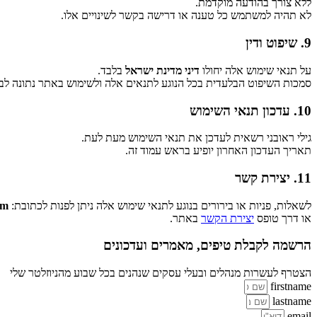
ללא צורך בהודעה מוקדמת.
לא תהיה למשתמש כל טענה או דרישה בקשר לשינויים אלו.
9. שיפוט ודין
על תנאי שימוש אלה יחולו
דיני מדינת ישראל
בלבד.
סמכות השיפוט הבלעדית בכל הנוגע לתנאים אלה ולשימוש באתר נתונה ל
10. עדכון תנאי השימוש
גילי ראובני רשאית לעדכן את תנאי השימוש מעת לעת.
תאריך העדכון האחרון יופיע בראש עמוד זה.
11. יצירת קשר
לשאלות, פניות או בירורים בנוגע לתנאי שימוש אלה ניתן לפנות לכתובת:
om
או דרך טופס
יצירת הקשר
באתר.
הרשמה לקבלת טיפים, מאמרים ועדכונים
הצטרף לעשרות מנהלים ובעלי עסקים שנהנים בכל שבוע מהניוזלטר שלי
firstname
lastname
email