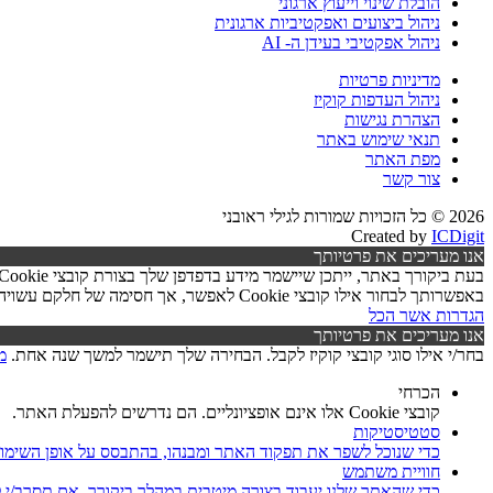
הובלת שינוי וייעוץ ארגוני
ניהול ביצועים ואפקטיביות ארגונית
ניהול אפקטיבי בעידן ה- AI
מדיניות פרטיות
ניהול העדפות קוקיז
הצהרת נגישות
תנאי שימוש באתר
מפת האתר
צור קשר
2026 © כל הזכויות שמורות לגילי ראובני
Created by
ICDigit
אנו מעריכים את פרטיותך
באפשרותך לבחור אילו קובצי Cookie לאפשר, אך חסימה של חלקם עשויה לפגוע בפעילות האתר ובאיכות השירותים.
הגדרות
אשר הכל
אנו מעריכים את פרטיותך
בחר/י אילו סוגי קובצי קוקיז לקבל. הבחירה שלך תישמר למשך שנה אחת.
מ
הכרחי
קובצי Cookie אלו אינם אופציונליים. הם נדרשים להפעלת האתר.
סטטיסטיקות
כדי שנוכל לשפר את תפקוד האתר ומבנהו, בהתבסס על אופן השימו
חוויית משתמש
כדי שהאתר שלנו יעבוד בצורה מיטבית במהלך ביקורך. אם תסרב/י לקובצי Cookie אלו, חלק מהפונקציות באתר עשוי