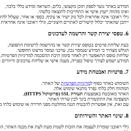
המידע באתר נועד לספק תוכן מקצועי, כלים, השראה ומידע כללי בלבד,
ואינו מהווה ייעוץ אישי או התחייבות לתוצאה כלשהי.
גילי ראובני אינה אחראית לכל נזק ישיר או עקיף, כספי או אחר, שעלול ל
ייתכן שהאתר יכלול קישורים לאתרים חיצוניים, וגילי ראובני אינה אחראית
6. טפסי יצירת קשר והרשמה לעדכונים
בעת שליחת פרטים בטופס יצירת קשר או בהרשמה לרשימת התפוצה,
הגולש מצהיר כי המידע שנמסר נכון, עדכני ונמסר מרצונו החופשי.
שליחת טופס תתאפשר רק לאחר סימון תיבת ההסכמה למדיניות הפרטיות.
המידע ישמש לצורך טיפול בפנייה, מענה אישי או שליחת עדכונים ודיוורי
7. פרטיות ואבטחת מידע
השימוש באתר כפוף ל
מדיניות הפרטיות
של האתר,
המהווה חלק בלתי נפרד מתנאי שימוש אלה.
האתר מאובטח באמצעות
תעודת SSL (פרוטוקול HTTPS)
,
המצפינה את התקשורת בינך לבין שרתי האתר.
עם זאת, אין אפשרות להבטיח הגנה מוחלטת מפני חדירה או שימוש בלתי מ
8. שינוי האתר והשירותים
גילי ראובני שומרת לעצמה את הזכות לשנות מעת לעת את מבנה האתר, העי