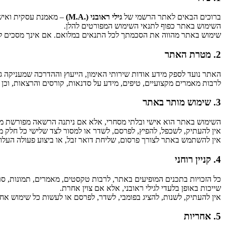
ברוכים הבאים לאתר הרשמי של
גילי ראובני (.M.A)
– מאמנת עסקית ואישית
השימוש באתר כפוף לתנאי השימוש המפורטים להלן.
שימוש באתר מהווה את הסכמתך לכל התנאים במלואם. אם אינך מסכים 
2. מטרת האתר
האתר נועד לספק מידע אודות שירותי האימון, הייעוץ וההדרכה שמעניקה גיל
לרבות מאמרים מקצועיים, טיפים, מידע על סדנאות, קורסים והרצאות, וכן 
3. שימוש מותר באתר
השימוש באתר הוא אישי ובלתי מסחרי, אלא אם ניתנה הרשאה מפורשת מרא
אין להעתיק, לשכפל, להפיץ, לפרסם, לשדר או למסור לצד שלישי כל חלק
אין להשתמש באתר לצורך פרסום, שליחת דואר זבל, או ביצוע פעולה העלו
4. קניין רוחני
כל הזכויות בתכנים המופיעים באתר, לרבות טקסטים, מאמרים, תמונות, סרטו
שייכות באופן בלעדי לגילי ראובני, אלא אם צוין אחרת.
אין להעתיק, לשנות, להציג בפומבי, לשדר, לפרסם או לעשות כל שימוש אח
5. אחריות