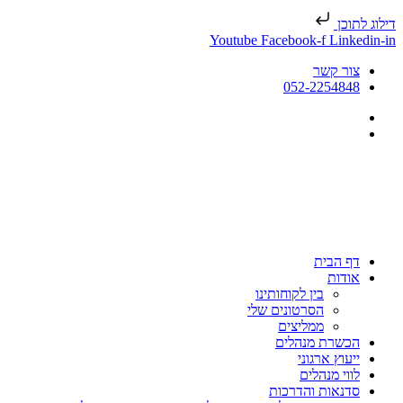
דילוג לתוכן
Youtube
Facebook-f
Linkedin-in
צור קשר
052-2254848
דף הבית
אודות
בין לקוחותינו
הסרטונים שלי
ממליצים
הכשרת מנהלים
ייעוץ ארגוני
לווי מנהלים
סדנאות והדרכות