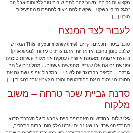
מקצועיות גבוהה, חשוב להם לתת שירות טוב ללקוחות אבל הם
"מגלים" לי בשקט…שקשה להם מאוד להתפרנס מהפעילות.
סוכני […]
לעבור לצד המנצח
סוכני ביטוח חכמים ויקרים: !This is your money time המגרש
שלכם טומן בחובו הזדמנויות, אתם צריכים לזהות ולממש אותן!
כיועצת ארגונית ומאמנת אישית / עסקית אני מלווה עשרות סוכנים
הכרחי
ופוגשת גם את אלו שעדיין מחפשים אשמים… מתלוננים על מר
קובצי
גורלם… מלאים בהתנגדויות לשינוי… במקביל אני פוגשת גם את
Cookie אלו
הסוכנים שמזהים את ההזדמנויות ומוכנים לאמץ אסטרטגיות […]
אינם
אופציונליים.
סדנת גביית שכר טרחה – משוב
הם נדרשים
להפעלת
מלקוח
האתר.
גילי שלום, בחודשיים האחרונים היית אחראית על העברת סדנא
סטטיסטיקות
לעובדי המשרד, בנושא גביית שכ"ט מלקוחות. בתום התהליך,
כדי שנוכל
ברצוני לציין כי הצלחת לחדד ולהטמיע במשרדי תהליכים חשובים,
לשפר את