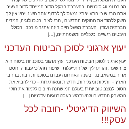
מכירה ומיזוג סוכנויות ובהעברת המקל מדור המייסד לדור הצעיר.
שיווקי
אתה מרגיש כי התעייפת? נמאס לך לרדוף אחר השינויים? אין לך
על ידי
חשק ללמוד את החוקים החדשים , הרגולציה, הטכנולוגיה, המדיה
שיתוף
חברתית ועוד) העברת מפעל חיים הינה אתגר מורכב, הכולל
תחומי
העניין
היבטים רגשיים, כלכליים ומשפחתיים, […]
וההתנהגות
שלך בעת
יעוץ ארגוני לסוכן הביטוח העדכני
ביקורך
באתר,
תגדל
יעוץ ארגוני לסוכן הביטוח העדכני יעוץ ארגוני בסוכנויות ביטוח הוא
ההזדמנות
צו השעה. זהו תהליך של התייעלות , שיפור תהליכי עבודה וחסכון
לראות תוכן
אדיר במשאבים. בשנה האחרונה עבדנו בסוכנויות רבות ברחבי
והצעות
מותאמות
הארץ – וותיקות ומצליחות, חדשות ומאותגרות – כדי להביא את
אישית.
הסוכן למצב טוב יותר! בעולם המישתנה חייבים ללמוד את חוקי
המשחק החדשים ולהשתמש באסטרטגיות עדכניות […]
השיווק הדיגיטלי -חובה לכל
עסק!!!