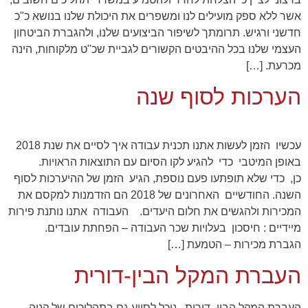
תפקוד האתר
אשר ללא ספק מועילים לנו ומשפרים את היכולת שלנו בנושא כ"כ
ומבנהו,
חדשני ורגיש. תרומתך לשיפור הביצועים שלנו, ולהגברת הביטחון
בהתבסס על
העצמי שלנו בכל ההיבטים הקשורים לגביית שכ"ט מלקוחות, הינה
אופן השימוש
באתר.
מכרעת. […]
הערכות לסוף שנה
חוויית
משתמש
כדי שהאתר
שלנו יעבוד
עכשיו הזמן לעשות אתנו תכנית עבודה איך לסיים את שנת 2018
בצורה
באופן המיטבי כדי להגיע לקו הסיום עם התוצאות הראויות.
מיטבית
כן, כדי שלא תופתעו פעם נוספת, הגיע הזמן של ההיערכות לסוף
במהלך
ביקורך. אם
השנה. החודשיים האחרונים של 2018 הם הזדמנות למקסם את
תסרב/י
המכירות ולהגשים את חלום היעדים. העבודה אתנו נותנת פירות
לקובצי
מיידיים : חיסכון בעלויות שכר העבודה – הפחתת עובדים.
Cookie
אלו, חלק
הגברת מכירות – הטמעת […]
מהפונקציות
באתר
העברת המקל הבין-דורית
עשויות
להיעלם.
העברת המקל הבין- דורית נוכל לסייע גם בתהליכים של קניה