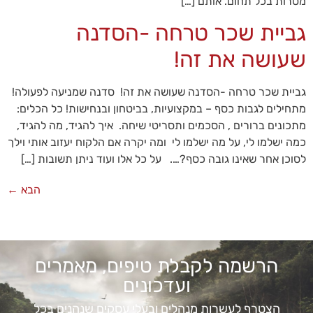
מטרות בכל תחום. אותם […]
גביית שכר טרחה -הסדנה
שעושה את זה!
גביית שכר טרחה -הסדנה שעושה את זה! סדנה שמניעה לפעולה!
מתחילים לגבות כסף – במקצועיות, בביטחון ובנחישות! כל הכלים:
מתכונים ברורים , הסכמים ותסריטי שיחה. איך להגיד, מה להגיד,
כמה ישלמו לי, על מה ישלמו לי ומה יקרה אם הלקוח יעזוב אותי וילך
לסוכן אחר שאינו גובה כסף?…. על כל אלו ועוד ניתן תשובות […]
הבא
←
הרשמה לקבלת טיפים, מאמרים
ועדכונים
הצטרף לעשרות מנהלים ובעלי עסקים שנהנים בכל