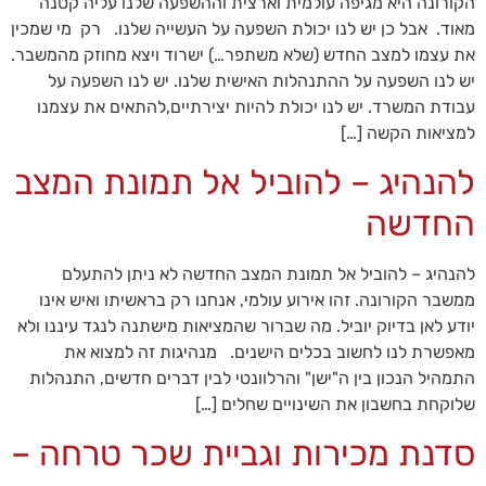
הקורונה היא מגיפה עולמית וארצית וההשפעה שלנו עליה קטנה
מאוד. אבל כן יש לנו יכולת השפעה על העשייה שלנו. רק מי שמכין
את עצמו למצב החדש (שלא משתפר…) ישרוד ויצא מחוזק מהמשבר.
יש לנו השפעה על ההתנהלות האישית שלנו. יש לנו השפעה על
עבודת המשרד. יש לנו יכולת להיות יצירתיים,להתאים את עצמנו
למציאות הקשה […]
להנהיג – להוביל אל תמונת המצב
החדשה
להנהיג – להוביל אל תמונת המצב החדשה לא ניתן להתעלם
ממשבר הקורונה. זהו אירוע עולמי, אנחנו רק בראשיתו ואיש אינו
יודע לאן בדיוק יוביל. מה שברור שהמציאות מישתנה לנגד עיננו ולא
מאפשרת לנו לחשוב בכלים הישנים. מנהיגות זה למצוא את
התמהיל הנכון בין ה"ישן" והרלוונטי לבין דברים חדשים, התנהלות
שלוקחת בחשבון את השינויים שחלים […]
סדנת מכירות וגביית שכר טרחה –