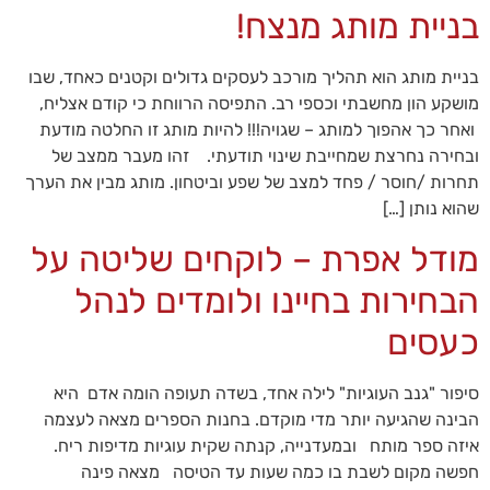
באתר
בניית מותג מנצח!
עשויות
להיעלם.
בניית מותג הוא תהליך מורכב לעסקים גדולים וקטנים כאחד, שבו
מושקע הון מחשבתי וכספי רב. התפיסה הרווחת כי קודם אצליח,
שיווקי
ואחר כך אהפוך למותג – שגויה!!! להיות מותג זו החלטה מודעת
על ידי
ובחירה נחרצת שמחייבת שינוי תודעתי. זהו מעבר ממצב של
שיתוף
תחרות /חוסר / פחד למצב של שפע וביטחון. מותג מבין את הערך
תחומי
שהוא נותן […]
העניין
וההתנהגות
מודל אפרת – לוקחים שליטה על
שלך בעת
ביקורך
הבחירות בחיינו ולומדים לנהל
באתר,
תגדל
כעסים
ההזדמנות
לראות תוכן
והצעות
סיפור "גנב העוגיות" לילה אחד, בשדה תעופה הומה אדם היא
מותאמות
הבינה שהגיעה יותר מדי מוקדם. בחנות הספרים מצאה לעצמה
אישית.
איזה ספר מותח ובמעדנייה, קנתה שקית עוגיות מדיפות ריח.
חפשה מקום לשבת בו כמה שעות עד הטיסה מצאה פינה