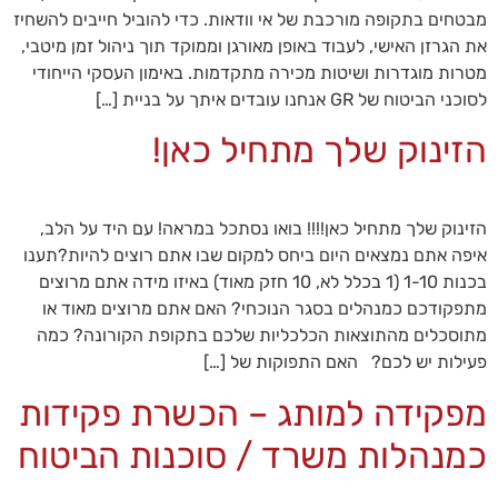
מבטחים בתקופה מורכבת של אי וודאות. כדי להוביל חייבים להשחיז
את הגרזן האישי, לעבוד באופן מאורגן וממוקד תוך ניהול זמן מיטבי,
מטרות מוגדרות ושיטות מכירה מתקדמות. באימון העסקי הייחודי
לסוכני הביטוח של GR אנחנו עובדים איתך על בניית […]
הזינוק שלך מתחיל כאן!
הזינוק שלך מתחיל כאן!!!! בואו נסתכל במראה! עם היד על הלב,
הכרחי
איפה אתם נמצאים היום ביחס למקום שבו אתם רוצים להיות?תענו
קובצי
בכנות 1-10 (1 בכלל לא, 10 חזק מאוד) באיזו מידה אתם מרוצים
Cookie
אלו אינם
מתפקודכם כמנהלים בסגר הנוכחי? האם אתם מרוצים מאוד או
אופציונליים.
מתוסכלים מהתוצאות הכלכליות שלכם בתקופת הקורונה? כמה
הם
פעילות יש לכם? האם התפוקות של […]
נדרשים
להפעלת
מפקידה למותג – הכשרת פקידות
האתר.
כמנהלות משרד / סוכנות הביטוח
סטטיסטיקות