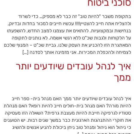
סוכני ביטוח
בתקופת משבר "להיות טוב" זה כבר לא מספיק… כדי לשרוד
ולהצליח אתה חייב להצטיין!!!! עכשיו חייבים למכור בחדות ובדיוק,
בנחישות ובמקצועיות. להתאים את עצמנו למצב החדש, להשפעתו
על הלקוחות ולגבות שכ"ט ללא רגשי אשמה. לא נותנים לתקופה
המאתגרת הזו להכניע את העסק שלנו. גביית שכ"ט – המנוף שלכם
לצמיחה ולהכפלת המכירות. אני מזמינה אותך לסדנה […]
איך לנהל עובדים שיודעים יותר
ממך
איך לנהל עובדים שיודעים יותר ממך האם מנהל בית- ספר חייב
להיות מורה? האם מנהל בית-חולים חייב להיות רופא? האם מנהלת
סטודיו לגרפיקה חייבת להיות מעצבת גרפית? השאלה הזו מעסיקה
את חוקרי ההתנהגות הארגונית כבר במשך שנים רבות. יש הטוענים
כי ניהול הוא ניהול ומנהל טוב ניחן ביכולת להניע אנשים ולהשיג