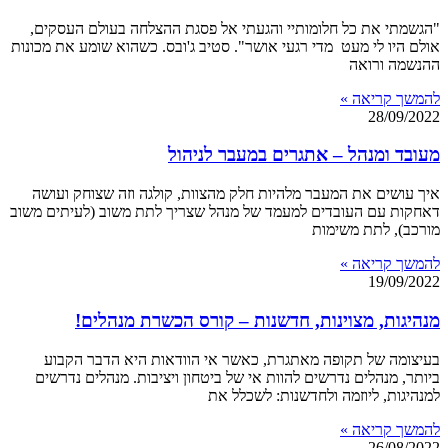
"הגשמתי את כל חלומותיי והגעתי אל פסגת ההצלחה בעולם העסקים,
אולם היו לי מעט מדי רגעי אושר". סטיב ג'ובס. כשהוא שומע את מכונות
ההנשמה ורואה
להמשך קריאה »
28/09/2022
מעובד ומנהל – אתגרים במעבר לניהול
איך עושים את המעבר מלהיות חלק מהצוות, קולגה וזה שצוחק ועושה
דאחקות עם העובדים למעמד של מנהל שצריך לתת משוב (לעיתים משוב
מורכב), לתת משימות
להמשך קריאה »
19/09/2022
מנהיגות, מצוינות, חדשנות – קורס הכשרת מנהלים!
בעיצומה של תקופה מאתגרת, כאשר אי הוודאות היא הדבר הקבוע
ביותר, מנהלים נדרשים להוות אי של ביטחון ויציבות. מנהלים נדרשים
למנהיגות, ליוזמה ולחדשנות: לשכלל את
להמשך קריאה »
26/08/2022