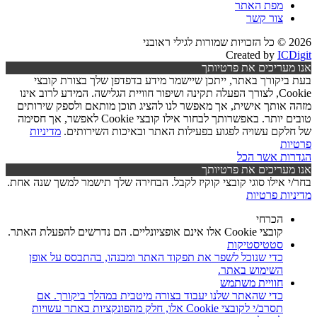
מפת האתר
צור קשר
2026 © כל הזכויות שמורות לגילי ראובני
Created by
ICDigit
אנו מעריכים את פרטיותך
בעת ביקורך באתר, ייתכן שיישמר מידע בדפדפן שלך בצורת קובצי
Cookie, לצורך הפעלה תקינה ושיפור חוויית הגלישה. המידע לרוב אינו
מזהה אותך אישית, אך מאפשר לנו להציג תוכן מותאם ולספק שירותים
טובים יותר. באפשרותך לבחור אילו קובצי Cookie לאפשר, אך חסימה
של חלקם עשויה לפגוע בפעילות האתר ובאיכות השירותים.
מדיניות
פרטיות
הגדרות
אשר הכל
אנו מעריכים את פרטיותך
בחר/י אילו סוגי קובצי קוקיז לקבל. הבחירה שלך תישמר למשך שנה אחת.
מדיניות פרטיות
הכרחי
קובצי Cookie אלו אינם אופציונליים. הם נדרשים להפעלת האתר.
סטטיסטיקות
כדי שנוכל לשפר את תפקוד האתר ומבנהו, בהתבסס על אופן
השימוש באתר.
חוויית משתמש
כדי שהאתר שלנו יעבוד בצורה מיטבית במהלך ביקורך. אם
תסרב/י לקובצי Cookie אלו, חלק מהפונקציות באתר עשויות