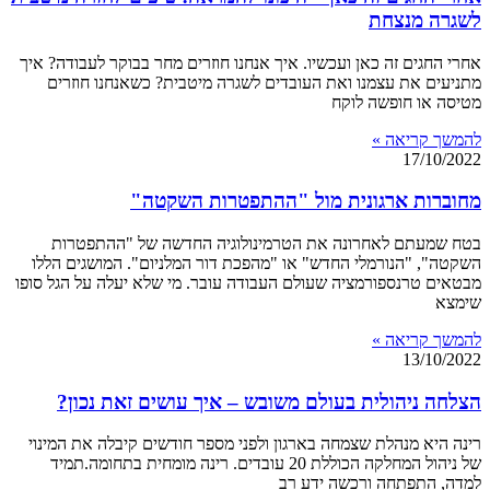
לשגרה מנצחת
אחרי החגים זה כאן ועכשיו. איך אנחנו חוזרים מחר בבוקר לעבודה? איך
מתניעים את עצמנו ואת העובדים לשגרה מיטבית? כשאנחנו חוזרים
מטיסה או חופשה לוקח
להמשך קריאה »
17/10/2022
מחוברות ארגונית מול "ההתפטרות השקטה"
בטח שמעתם לאחרונה את הטרמינולוגיה החדשה של "ההתפטרות
השקטה", "הנורמלי החדש" או "מהפכת דור המלניום". המושגים הללו
מבטאים טרנספורמציה שעולם העבודה עובר. מי שלא יעלה על הגל סופו
שימצא
להמשך קריאה »
13/10/2022
הצלחה ניהולית בעולם משובש – איך עושים זאת נכון?
רינה היא מנהלת שצמחה בארגון ולפני מספר חודשים קיבלה את המינוי
של ניהול המחלקה הכוללת 20 עובדים. רינה מומחית בתחומה.תמיד
למדה, התפתחה ורכשה ידע רב