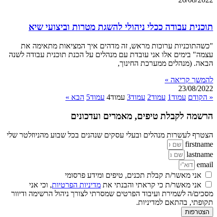
תוכנית עבודה ככלי ניהולי להשגת מטרות וביצועי שיא
"כשהתוכניות ערוכות מראש, זה מדהים איך המציאות מתאימה את
עצמה" בימים אלו אני עובדת עם מנהלים על הכנת תוכנית עבודה לשנה
הבאה. (מנהלים ממערכת החינוך,
להמשך קריאה »
23/08/2022
« הקודם
עמוד
1
עמוד
2
עמוד
3
עמוד
4
עמוד
5
הבא »
הרשמה לקבלת טיפים, מאמרים ועדכונים
הצטרף לעשרות מנהלים ובעלי עסקים שנהנים בכל שבוע מהניוזלטר שלי
firstname
lastname
email
אני מאשר/ת קבלת תכנים, טיפים ומידע פרסומי
אני מאשר/ת כי קראתי והבנתי את
מדיניות הפרטיות
, וכי אני
מסכים/ה לשמירת ועיבוד הפרטים שמסרתי לצורך ניהול הרשימה ודיוור
תקופתי, בהתאם למדיניות.
הצטרפות