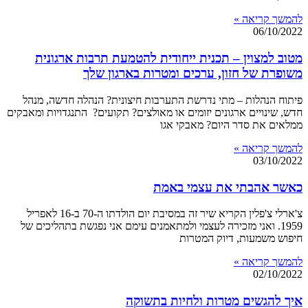
להמשך קריאה »
06/10/2022
מטוב למצוין – תכנית ייחודית להטמעת תרבות ארגונית
משופרת של חזון, ערכים ומטרות בארגון שלך
פיתוח הנהלות – מתי נדרשת התערבות חיצונית? הנהלה חדשה, מנהל
חדש, שינויים ארגונים יזומים או מאולצים? תקועים? התנגדויות ומאבקים
ממלאים את סדר היום? מאבקי אגו
להמשך קריאה »
03/10/2022
כאשר אהבתי את עצמי באמת
צ'ארלי צ'פלין הקריא שיר זה במסיבת יום הולדתו ה-70 ב-16 לאפריל
1959. ואני מזכירה לעצמי ולמתאמנים עימם אני נפגשת בתהליכים של
חיפוש משמעות, דיוק המטרות
להמשך קריאה »
02/10/2022
איך להגשים מטרות ולחיות בתשוקה