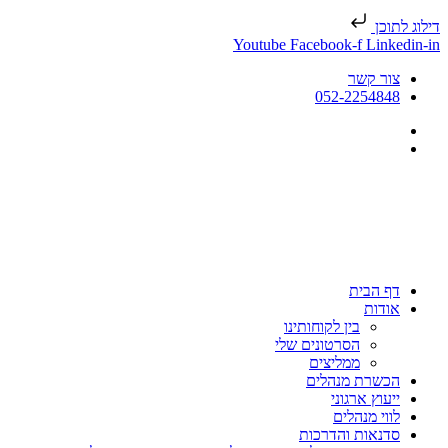
דילוג לתוכן
Youtube
Facebook-f
Linkedin-in
צור קשר
052-2254848
דף הבית
אודות
בין לקוחותינו
הסרטונים שלי
ממליצים
הכשרת מנהלים
ייעוץ ארגוני
לווי מנהלים
סדנאות והדרכות