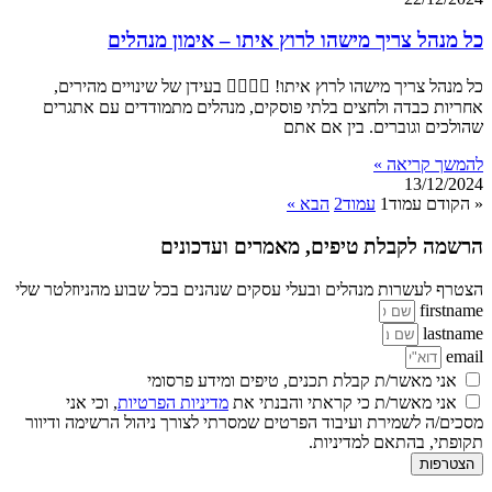
כל מנהל צריך מישהו לרוץ איתו – אימון מנהלים
כל מנהל צריך מישהו לרוץ איתו! 🏃‍♂️🏃‍♀️ בעידן של שינויים מהירים,
אחריות כבדה ולחצים בלתי פוסקים, מנהלים מתמודדים עם אתגרים
שהולכים וגוברים. בין אם אתם
להמשך קריאה »
13/12/2024
« הקודם
עמוד
1
עמוד
2
הבא »
הרשמה לקבלת טיפים, מאמרים ועדכונים
הצטרף לעשרות מנהלים ובעלי עסקים שנהנים בכל שבוע מהניוזלטר שלי
firstname
lastname
email
אני מאשר/ת קבלת תכנים, טיפים ומידע פרסומי
אני מאשר/ת כי קראתי והבנתי את
מדיניות הפרטיות
, וכי אני
מסכים/ה לשמירת ועיבוד הפרטים שמסרתי לצורך ניהול הרשימה ודיוור
תקופתי, בהתאם למדיניות.
הצטרפות