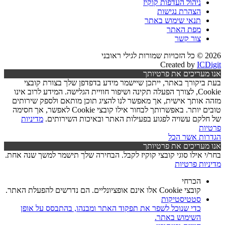
ניהול העדפות קוקיז
הצהרת נגישות
תנאי שימוש באתר
מפת האתר
צור קשר
2026 © כל הזכויות שמורות לגילי ראובני
Created by
ICDigit
אנו מעריכים את פרטיותך
בעת ביקורך באתר, ייתכן שיישמר מידע בדפדפן שלך בצורת קובצי
Cookie, לצורך הפעלה תקינה ושיפור חוויית הגלישה. המידע לרוב אינו
מזהה אותך אישית, אך מאפשר לנו להציג תוכן מותאם ולספק שירותים
טובים יותר. באפשרותך לבחור אילו קובצי Cookie לאפשר, אך חסימה
של חלקם עשויה לפגוע בפעילות האתר ובאיכות השירותים.
מדיניות
פרטיות
הגדרות
אשר הכל
אנו מעריכים את פרטיותך
בחר/י אילו סוגי קובצי קוקיז לקבל. הבחירה שלך תישמר למשך שנה אחת.
מדיניות פרטיות
הכרחי
קובצי Cookie אלו אינם אופציונליים. הם נדרשים להפעלת האתר.
סטטיסטיקות
כדי שנוכל לשפר את תפקוד האתר ומבנהו, בהתבסס על אופן
השימוש באתר.