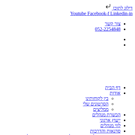
דילוג לתוכן
Youtube
Facebook-f
Linkedin-in
צור קשר
052-2254848
דף הבית
אודות
בין לקוחותינו
הסרטונים שלי
ממליצים
הכשרת מנהלים
ייעוץ ארגוני
לווי מנהלים
סדנאות והדרכות