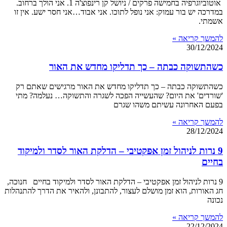
אוטוביוגרפיה בחמישה פרקים / ניושל קן רינפוצ'ה 1. אני הולך ברחוב.
במדרכה יש בור עמוק: אני נופל לתוכו. אני אבוד…אני חסר ישע. אין זו
אשמתי.
להמשך קריאה »
30/12/2024
כשהתשוקה כבתה – כך תדליקו מחדש את האור
כשהתשוקה כבתה – כך תדליקו מחדש את האור מרגישים שאתם רק
'שורדים' את היום? שהעשייה הפכה לשגרה והתשוקה… נעלמה? מתי
בפעם האחרונה עשיתם משהו שגרם
להמשך קריאה »
28/12/2024
9 נרות לניהול זמן אפקטיבי – הדלקת האור לסדר ולמיקוד
בחיים
9 נרות לניהול זמן אפקטיבי – הדלקת האור לסדר ולמיקוד בחיים חנוכה,
חג האורות, הוא זמן מושלם לעצור, להתבונן, ולהאיר את הדרך להתנהלות
נכונה
להמשך קריאה »
22/12/2024