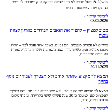
שישי)? ☕ ניהול מדויק לא חייב להיות פרויקט ענק ומורכב. לפעמים,
ההתקדמות המשמעותית ביותר
להמשך קריאה »
08/05/2026
מטוב למצוין – להפוך את הזאבים הבודדים בארגון לצוות
מנצח
צוותים לא נוצרים מעצמם. הם נבנים. כשכל אחד עובד לבד – הארגון
מבזבז אנרגיה וזמן. כשיש כיוון, שפה משותפת ושגרות ניהול פשוטות –
העובדים מתחברים,
להמשך קריאה »
20/11/2025
תמצא לך מקצוע שאתה אוהב ולא תצטרך לעבוד יום נוסף
בחייך
תמצא לך מקצוע שאתה אוהב , ולא תצטרך לעבוד" יום נוסף בחייך"
קונפציוס לפני למעלה מ-20 שנה עשיתי שינוי בקריירה. עזבתי מקום
עבודה בטוח, יציב,
להמשך קריאה »