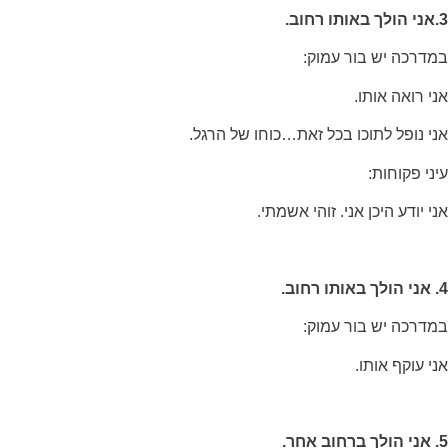
תפקוד האתר
3.אני הולך באותו רחוב.
ומבנהו,
בהתבסס על
במדרכה יש בור עמוק:
אופן השימוש
באתר.
אני רואה אותו.
אני נופל לתוכו בכל זאת…כוחו של הרגל.
חוויית
עיני פקוחות:
משתמש
כדי שהאתר
שלנו יעבוד
אני יודע היכן אני. זוהי אשמתי.
בצורה
מיטבית
במהלך
ביקורך. אם
4. אני הולך באותו רחוב.
תסרב/י
לקובצי
במדרכה יש בור עמוק:
Cookie
אלו, חלק
אני עוקף אותו.
מהפונקציות
באתר
עשויות
להיעלם.
5. אני הולך ברחוב אחר.