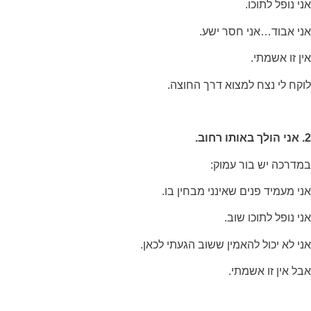
אני נופל לתוכו.
אני אבוד…אני חסר ישע.
אין זו אשמתי.
לוקח לי נצח למצוא דרך החוצה.
2. אני הולך באותו רחוב.
הכרחי
קובצי
במדרכה יש בור עמוק:
Cookie אלו
אינם
אני מעמיד פנים שאינני מבחין בו.
אופציונליים.
הם נדרשים
אני נופל לתוכו שוב.
להפעלת
האתר.
אני לא יכול להאמין ששוב הגעתי לכאן.
אבל אין זו אשמתי.
סטטיסטיקות
כדי שנוכל
לשפר את