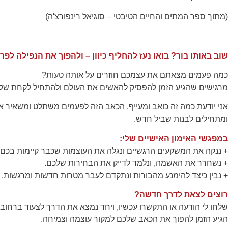
(מתוך ספר המתים והחיים הטיבטי – סוגיאל רינפורצ'ה)
שיווקי
על ידי
שיתוף
תחומי
שוב באותו בור? בואו נעז להחליף כיוון – ולהפוך את הנפילה לפר
העניין
וההתנהגות
כמה פעמים מצאתם את עצמכם חוזרים על אותה טעות?
שלך בעת
מרגישים שהגיע הזמן להפסיק להאשים את העולם ולהתחיל לקחת של
ביקורך
באתר,
תגדל
אני יודעת כמה זה כואב ומעייף. הכאב הזה לפעמים משתלט ומשאיר או
ההזדמנות
ומתחילים לבנות שביל חדש.
לראות תוכן
והצעות
במפגשי האימון האישיים שלי:
מותאמות
+ ננקה את המשקעים הרגשיים ונגלה את העוצמות שכבר קיימות בכם.
אישית.
+ נשחרר את האשמה, ונלמד לדייק את הבחירות שלכם.
+ נבין כיצד להימנע מהבורות ונתקדם לעבר מטרות חדשות ומרגשות.
רוצים לצאת לדרך חדשה?
שלחו לי הודעה או התקשרו עכשיו, ויחד נמצא את הדרך לצעוד ברחוב 
הגיע הזמן להפוך את הכאב שלכם למקור עוצמה וצמיחה.