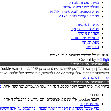
בניית תוכניות עבודה
הובלת שינוי וייעוץ ארגוני
ניהול ביצועים ואפקטיביות ארגונית
ניהול אפקטיבי בעידן ה- AI
מדיניות פרטיות
ניהול העדפות קוקיז
הצהרת נגישות
תנאי שימוש באתר
מפת האתר
צור קשר
2026 © כל הזכויות שמורות לגילי ראובני
Created by
ICDigit
אנו מעריכים את פרטיותך
באפשרותך לבחור אילו קובצי Cookie לאפשר, אך חסימה של חלקם עשויה לפגוע בפעילות האתר ובאיכות השירותים.
הגדרות
אשר הכל
אנו מעריכים את פרטיותך
בחר/י אילו סוגי קובצי קוקיז לקבל. הבחירה שלך תישמר למשך שנה אחת.
מ
הכרחי
קובצי Cookie אלו אינם אופציונליים. הם נדרשים להפעלת האתר.
סטטיסטיקות
כדי שנוכל לשפר את תפקוד האתר ומבנהו, בהתבסס על אופן השימו