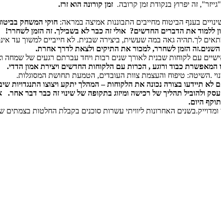
יזר", זה יפרוץ בנקודת זמן קרובה.
זמן קורונה הוא זרז.
ינויים בענף הביטוח מחייבים התבוננות אמיצה במראה:
חוקי המשחק בביטוח 
ן ללמוד את הדברים החדשים? אולי זה כבר לא בשבילך. זה הזמן לשחרר!
אים לך.תהיה גאה במה שעשית, ביצירה שבנית. לא חייביים למשוך עד אינ
השנים.זה הזמן לשחרר, למכור את התיקים ולצאת לדרך אחרת.
שיים עם לקוחות שבנית לאורך שנים רבות ויחד עברתם רגעים של שמחה וצמי
 המאפשרת כבוד ורוגע , הכרות עם הלקוחות החדשים ויצירת אמון הדדי.
נוי .השיטה: טיפוח והעצמת צוות העובדים, הטמעת תחושת המסוגלות.
 לא תיידעו בצורה נכונה את הלקוחות – המהלך יתקע ויצוצו התנגדויות שיב
עסק ולהוביל תהליך של רכישה ומיזוג בתקופה של שינוי זה כבר דבר אחר. א
וקף היום.
י ומדוייק.בשנים האחרונות ליוויתי עשרות סוכנים בקבלת החלטות בצמתים 