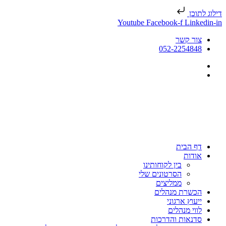
דילוג לתוכן
Youtube
Facebook-f
Linkedin-in
צור קשר
052-2254848
דף הבית
אודות
בין לקוחותינו
הסרטונים שלי
ממליצים
הכשרת מנהלים
ייעוץ ארגוני
לווי מנהלים
סדנאות והדרכות