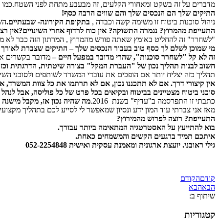
מדברים על זה בשקט ומאחורי הקלעים, זה מבעבע מתחת לפני השטח.כמו "גי
התיקים שלך הם הנכסים שלך והם שווים הרבה כסף!
ניהול סוכנות ביטוח זו משימה קשה וכבדה ,
בתקופת הקורונה- שבעתיים.
הש
התעייפת מהמרוץ? נגמרה התשוקה? אין כוח לרדוף אחרי השינויים?אין רצו
"לשחרר" זה להחליט באומץ שאתה פורש מהמרוץ , המרתון הזה כבר לא מת
מי שמוכן לשלם לך כסף טוב בעבור הנכסים שלך – התיקים שצברת לאורך 
זה לא קל "לשחרר סוכנות", שהרי מדובר במפעל חיים –
מדובר בקשרים אי
חשוב לבנות תהליך נכון של "העברת המקל" בצורה שיטתית, הדרגתית וכזו
תהליך כזה יצליח יותר אם הופכים את עובדי המשרד לשותפים ולסוכני השי
אין קיצורי דרך. אם לא תתכננו נכון, אם לא תרתמו את כל צוות המשרד, אם
סוכני ביטוח מצטיינים בביטוח ובקיאים בכל פרט של כל פוליסה, אבל לנהל 
כתבתי זו התפרסמה ב"עדיף" בשנת 2016.
מה שהיה נכון אז, מקבל מישנה ת
מאז אני צברתי עוד המון ידע ונסיון שמאפשר לי לסייע לכם בתהליך מקצוע
התעייפת? רוצה לפרוש מהמירוץ?
בוא להתייעץ על האסטרטגיה המתאימה ביותר עבורך.
איתכם תמיד ברגעים הקשים והמשמחים כאחת.
גילי ראובני. יועצת ארגונית ומאמנת עסקית ואישית 052-2254848
קודם
הקודם
הבא
הבא
שיתוף ב:
קטגוריות