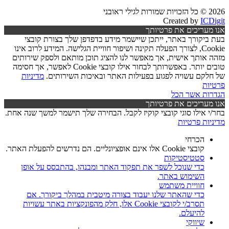
2026 © כל הזכויות שמורות לגילי ראובני
Created by
ICDigit
אנו מעריכים את פרטיותך
בעת ביקורך באתר, ייתכן שיישמר מידע בדפדפן שלך בצורת קובצי
Cookie, לצורך הפעלה תקינה ושיפור חוויית הגלישה. המידע לרוב אינו
מזהה אותך אישית, אך מאפשר לנו להציג תוכן מותאם ולספק שירותים
טובים יותר. באפשרותך לבחור אילו קובצי Cookie לאפשר, אך חסימה
של חלקם עשויה לפגוע בפעילות האתר ובאיכות השירותים.
מדיניות
פרטיות
הגדרות
אשר הכל
אנו מעריכים את פרטיותך
בחר/י אילו סוגי קובצי קוקיז לקבל. הבחירה שלך תישמר למשך שנה אחת.
מדיניות פרטיות
הכרחי
קובצי Cookie אלו אינם אופציונליים. הם נדרשים להפעלת האתר.
סטטיסטיקות
כדי שנוכל לשפר את תפקוד האתר ומבנהו, בהתבסס על אופן
השימוש באתר.
חוויית משתמש
כדי שהאתר שלנו יעבוד בצורה מיטבית במהלך ביקורך. אם
תסרב/י לקובצי Cookie אלו, חלק מהפונקציות באתר עשויות
להיעלם.
שיווקי