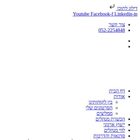
דילוג לתוכן
Youtube
Facebook-f
Linkedin-in
צור קשר
052-2254848
דף הבית
אודות
בין לקוחותינו
הסרטונים שלי
ממליצים
הכשרת מנהלים
ייעוץ ארגוני
לווי מנהלים
סדנאות והדרכות