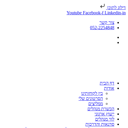
דילוג לתוכן
Youtube
Facebook-f
Linkedin-in
צור קשר
052-2254848
דף הבית
אודות
בין לקוחותינו
הסרטונים שלי
ממליצים
הכשרת מנהלים
ייעוץ ארגוני
לווי מנהלים
סדנאות והדרכות