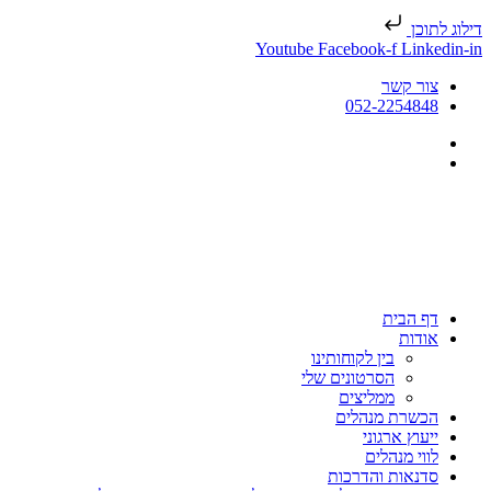
דילוג לתוכן
Youtube
Facebook-f
Linkedin-in
צור קשר
052-2254848
דף הבית
אודות
בין לקוחותינו
הסרטונים שלי
ממליצים
הכשרת מנהלים
ייעוץ ארגוני
לווי מנהלים
סדנאות והדרכות