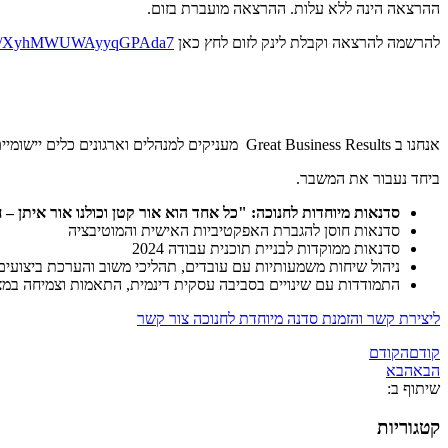
ההרצאה הינה ללא עלות. ההרצאה מועברת בזום.
להרשמה להרצאה וקבלת לינק לזום לחץ כאן
.gle/XyhMWUWAyyqGPAda7
אנחנו ב Great Business Results מעניקים למנהלים וארגונים כלים יישומיים להצלחה גם בחירום.
ביחד נעבור את המשבר.
סדנאות מיוחדות לחנוכה: "כל אחד הוא אור קטן וכולנו אור איתן –
סדנאות חוסן להגברת האפקטיביות האישית והמוטיבציה
סדנאות ממוקדות לבניית תוכנית עבודה 2024
ניהול שיחות משמעותיות עם עובדים, תהליכי משוב והערכת ביצועים
התמודדות עם שינויים בסביבה עסקית דינמית, התאמות וצמיחה במ
ליצירת קשר והזמנת סדנה מיוחדת לחנוכה צור קשר
קודם
הקודם
הבא
הבא
שיתוף ב:
קטגוריות