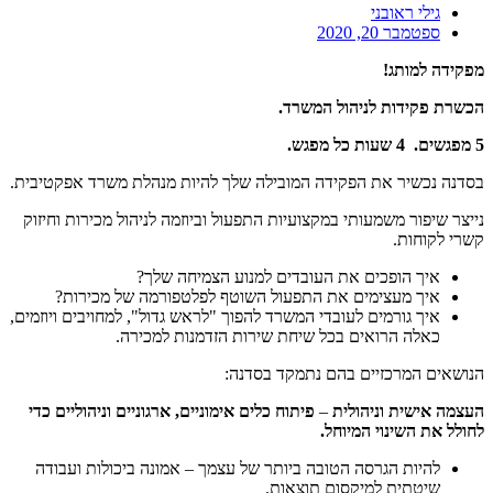
גילי ראובני
ספטמבר 20, 2020
מפקידה למותג!
הכשרת פקידות לניהול המשרד.
5 מפגשים. 4 שעות כל מפגש.
בסדנה נכשיר את הפקידה המובילה שלך להיות מנהלת משרד אפקטיבית.
נייצר שיפור משמעותי במקצועיות התפעול וביוזמה לניהול מכירות וחיזוק
קשרי לקוחות.
איך הופכים את העובדים למנוע הצמיחה שלך?
איך מעצימים את התפעול השוטף לפלטפורמה של מכירות?
איך גורמים לעובדי המשרד להפוך "לראש גדול", למחויבים ויוזמים,
כאלה הרואים בכל שיחת שירות הזדמנות למכירה.
הנושאים המרכזיים בהם נתמקד בסדנה:
העצמה אישית
וניהולית
–
פיתוח כלים אימוניים, ארגוניים וניהוליים כדי
לחולל את השינוי המיוחל.
להיות הגרסה הטובה ביותר של עצמך – אמונה ביכולות ועבודה
שיטתית למיקסום תוצאות.