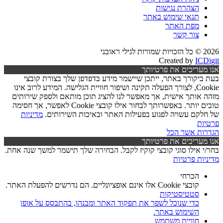
הצהרת נגישות
תנאי שימוש באתר
מפת האתר
צור קשר
2026 © כל הזכויות שמורות לגילי ראובני
Created by
ICDigit
אנו מעריכים את פרטיותך
בעת ביקורך באתר, ייתכן שיישמר מידע בדפדפן שלך בצורת קובצי
Cookie, לצורך הפעלה תקינה ושיפור חוויית הגלישה. המידע לרוב אינו
מזהה אותך אישית, אך מאפשר לנו להציג תוכן מותאם ולספק שירותים
טובים יותר. באפשרותך לבחור אילו קובצי Cookie לאפשר, אך חסימה
של חלקם עשויה לפגוע בפעילות האתר ובאיכות השירותים.
מדיניות
פרטיות
הגדרות
אשר הכל
אנו מעריכים את פרטיותך
בחר/י אילו סוגי קובצי קוקיז לקבל. הבחירה שלך תישמר למשך שנה אחת.
מדיניות פרטיות
הכרחי
קובצי Cookie אלו אינם אופציונליים. הם נדרשים להפעלת האתר.
סטטיסטיקות
כדי שנוכל לשפר את תפקוד האתר ומבנהו, בהתבסס על אופן
השימוש באתר.
חוויית משתמש