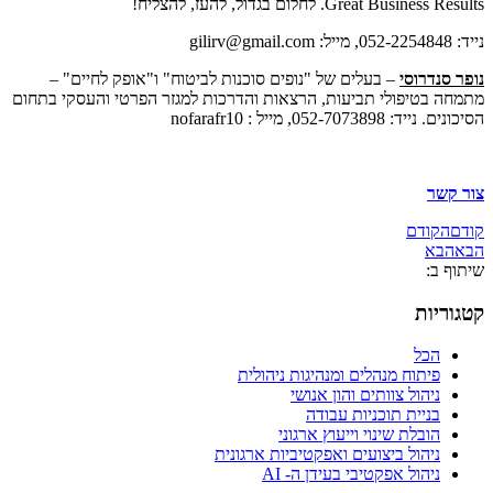
Great Business Results. לחלום בגדול, להעז, להצליח!
נייד: 052-2254848, מייל: gilirv@gmail.com
נופר סנדרוסי
– בעלים של "נופים סוכנות לביטוח" ו"אופק לחיים" –
מתמחה בטיפולי תביעות, הרצאות והדרכות למגזר הפרטי והעסקי בתחום
הסיכונים. נייד: 052-7073898, מייל : nofarafr10
צור קשר
קודם
הקודם
הבא
הבא
שיתוף ב:
קטגוריות
הכל
פיתוח מנהלים ומנהיגות ניהולית
ניהול צוותים והון אנושי
בניית תוכניות עבודה
הובלת שינוי וייעוץ ארגוני
ניהול ביצועים ואפקטיביות ארגונית
ניהול אפקטיבי בעידן ה- AI