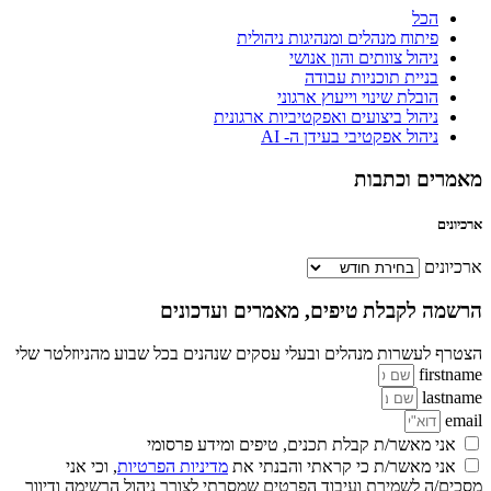
הכל
פיתוח מנהלים ומנהיגות ניהולית
ניהול צוותים והון אנושי
בניית תוכניות עבודה
הובלת שינוי וייעוץ ארגוני
ניהול ביצועים ואפקטיביות ארגונית
ניהול אפקטיבי בעידן ה- AI
מאמרים וכתבות
ארכיונים
ארכיונים
הרשמה לקבלת טיפים, מאמרים ועדכונים
הצטרף לעשרות מנהלים ובעלי עסקים שנהנים בכל שבוע מהניוזלטר שלי
firstname
lastname
email
אני מאשר/ת קבלת תכנים, טיפים ומידע פרסומי
אני מאשר/ת כי קראתי והבנתי את
מדיניות הפרטיות
, וכי אני
מסכים/ה לשמירת ועיבוד הפרטים שמסרתי לצורך ניהול הרשימה ודיוור