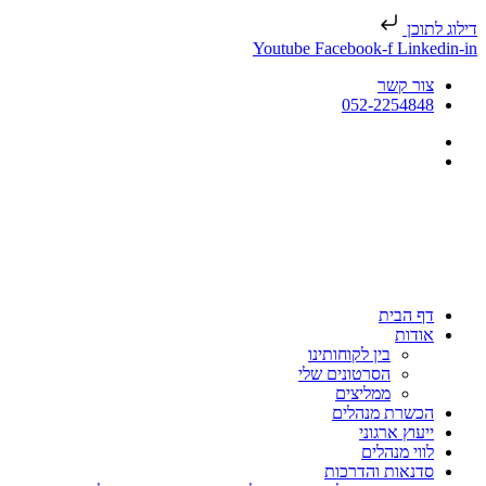
דילוג לתוכן
Youtube
Facebook-f
Linkedin-in
צור קשר
052-2254848
דף הבית
אודות
בין לקוחותינו
הסרטונים שלי
ממליצים
הכשרת מנהלים
ייעוץ ארגוני
לווי מנהלים
סדנאות והדרכות