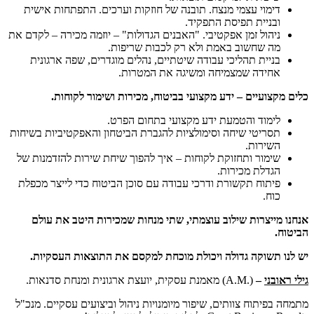
דימוי עצמי מנצח. תובנה של חוזקות וערכים. התפתחות אישית
ובניית תפיסת התפקיד.
ניהול זמן אפקטיבי. "האבנים הגדולות" – יוזמה מכירה – לקדם את
מה שחשוב באמת ולא רק לכבות שריפות.
בניית תהליכי עבודה שיטתיים, נהלים מוגדרים, שפה ארגונית
אחידה שמצמיחה ומשיגה את המטרות.
כלים מקצועיים – ידע מקצועי בביטוח, מכירות ושימור לקוחות.
לימוד והטמעת ידע מקצועי בתחום הפרט.
תסריטי שיחה וסימולציות להגברת הביטחון והאפקטיביות בשיחות
השירות.
שימור ותחזוקת לקוחות – איך להפוך שיחת שירות להזדמנות של
הגדלת מכירות.
פיתוח תקשורת ודרכי עבודה עם סוכן הביטוח כדי לייצר מכפלת
כוח.
אנחנו מייצרות שילוב עוצמתי, שתי מנחות שמכירות היטב את עולם
הביטוח.
יש לנו תשוקה גדולה ויכולת מוכחת למקסם את התוצאות העסקיות.
גילי ראובני
–
(.A.M) מאמנת עסקית, יועצת ארגונית ומנחת סדנאות.
מתמחה בפיתוח צוותים, שיפור מיומנויות ניהול וביצועים עסקיים. מנכ"ל