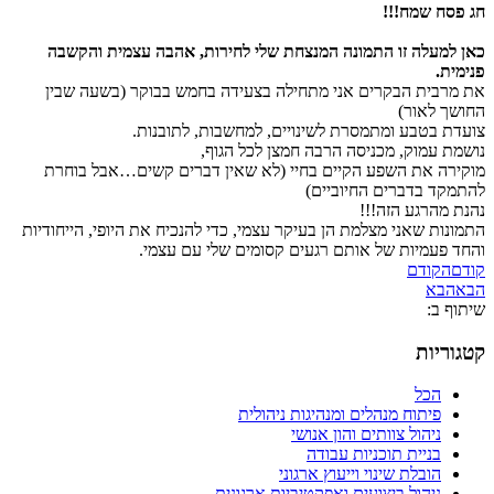
חג פסח שמח!!!
כאן למעלה זו התמונה המנצחת שלי לחירות, אהבה עצמית והקשבה
פנימית.
את מרבית הבקרים אני מתחילה בצעידה בחמש בבוקר (בשעה שבין
החושך לאור)
צועדת בטבע ומתמסרת לשינויים, למחשבות, לתובנות.
נושמת עמוק, מכניסה הרבה חמצן לכל הגוף,
מוקירה את השפע הקיים בחיי (לא שאין דברים קשים…אבל בוחרת
להתמקד בדברים החיוביים)
נהנת מהרגע הזה!!!
התמונות שאני מצלמת הן בעיקר עצמי, כדי להנכיח את היופי, הייחודיות
והחד פעמיות של אותם רגעים קסומים שלי עם עצמי.
קודם
הקודם
הבא
הבא
שיתוף ב:
קטגוריות
הכל
פיתוח מנהלים ומנהיגות ניהולית
ניהול צוותים והון אנושי
בניית תוכניות עבודה
הובלת שינוי וייעוץ ארגוני
ניהול ביצועים ואפקטיביות ארגונית