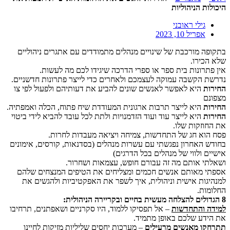
היכולות הניהוליות
גילי ראובני
אפריל 10, 2023
בתקופה מורכבת של שינויים מנהלים מתמודדים עם אתגרים ניהוליים
שלא הכירו.
אין פתרונות בית ספר או ספרי הדרכה שיגידו לכם מה לעשות.
נדרשת הקשבה עמוקה לעצמכם ולאחרים כדי לייצר פתרונות חדשניים.
החירות
היא לאפשר לאנשים שונים להביע את דעותיהם ולפעול לפי צו
מצפונם
החירות
היא לייצר תרבות ארגונית המעודדת שיח פתוח, הכלה ואמפתיה.
החירות
היא לייצר עוד ועוד הזדמנויות ולתת לכל עובד להביא לידי ביטוי
את החוזקות שלו.
פסח הוא חג של התחדשות, צמיחה ויציאה מעבדות לחרות.
בחודש האחרון נפגשתי עם עשרות מנהלים (בסדנאות, קורסים, אימונים
אישיים ולווי של מנהלים בכל הדרגים)
ושאלתי אותם מה זה עבורם חופש, עצמאות ושחרור.
אספתי מאותם אנשים חכמים ומצליחים את הטיפים המנצחים שלהם
למנהיגות אישית וניהולית, איך לשפר את האפקטיביות ולהגשים את
החלומות.
8 הגדולים להצלחה מעשית בחיים ובקריירה הניהולית:
למידה והתחדשות
– אל תפסיקו ללמוד, היו סקרניים ושאפתנים, תרחיבו
את הידע שלכם באופן מתמיד.
תתרחקו מאנשים מרעילים
– מערכות יחסים שליליות מזיקות לחיינו