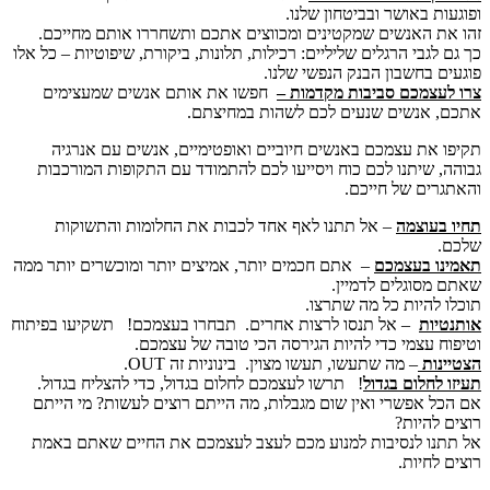
ופוגעות באושר ובביטחון שלנו.
זהו את האנשים שמקטינים ומכווצים אתכם ותשחררו אותם מחייכם.
כך גם לגבי הרגלים שליליים: רכילות, תלונות, ביקורת, שיפוטיות – כל אלו
פוגעים בחשבון הבנק הנפשי שלנו.
צרו לעצמכם סביבות מקדמות –
חפשו את אותם אנשים שמעצימים
אתכם, אנשים שנעים לכם לשהות במחיצתם.
תקיפו את עצמכם באנשים חיוביים ואופטימיים, אנשים עם אנרגיה
גבוהה, שיתנו לכם כוח ויסייעו לכם להתמודד עם התקופות המורכבות
והאתגרים של חייכם.
תחיו בעוצמה
– אל תתנו לאף אחד לכבות את החלומות והתשוקות
שלכם.
תאמינו בעצמכם
– אתם חכמים יותר, אמיצים יותר ומוכשרים יותר ממה
שאתם מסוגלים לדמיין.
תוכלו להיות כל מה שתרצו.
אותנטיות
–
אל תנסו לרצות אחרים. תבחרו בעצמכם! תשקיעו בפיתוח
וטיפוח עצמי כדי להיות הגירסה הכי טובה של עצמכם.
הצטיינות
– מה שתעשו, תעשו מצוין. בינוניות זה
OUT
.
תעיזו לחלום בגדול
! תרשו לעצמכם לחלום בגדול, כדי להצליח בגדול.
אם הכל אפשרי ואין שום מגבלות, מה הייתם רוצים לעשות? מי הייתם
רוצים להיות?
אל תתנו לנסיבות למנוע מכם לעצב לעצמכם את החיים שאתם באמת
רוצים לחיות.