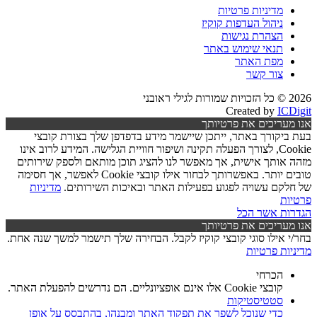
מדיניות פרטיות
ניהול העדפות קוקיז
הצהרת נגישות
תנאי שימוש באתר
מפת האתר
צור קשר
2026 © כל הזכויות שמורות לגילי ראובני
Created by
ICDigit
אנו מעריכים את פרטיותך
בעת ביקורך באתר, ייתכן שיישמר מידע בדפדפן שלך בצורת קובצי
Cookie, לצורך הפעלה תקינה ושיפור חוויית הגלישה. המידע לרוב אינו
מזהה אותך אישית, אך מאפשר לנו להציג תוכן מותאם ולספק שירותים
טובים יותר. באפשרותך לבחור אילו קובצי Cookie לאפשר, אך חסימה
של חלקם עשויה לפגוע בפעילות האתר ובאיכות השירותים.
מדיניות
פרטיות
הגדרות
אשר הכל
אנו מעריכים את פרטיותך
בחר/י אילו סוגי קובצי קוקיז לקבל. הבחירה שלך תישמר למשך שנה אחת.
מדיניות פרטיות
הכרחי
קובצי Cookie אלו אינם אופציונליים. הם נדרשים להפעלת האתר.
סטטיסטיקות
כדי שנוכל לשפר את תפקוד האתר ומבנהו, בהתבסס על אופן