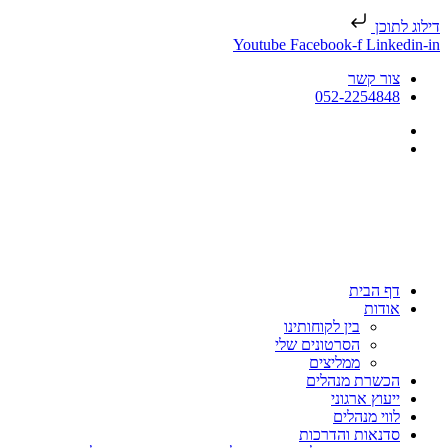
דילוג לתוכן
Youtube
Facebook-f
Linkedin-in
צור קשר
052-2254848
דף הבית
אודות
בין לקוחותינו
הסרטונים שלי
ממליצים
הכשרת מנהלים
ייעוץ ארגוני
לווי מנהלים
סדנאות והדרכות