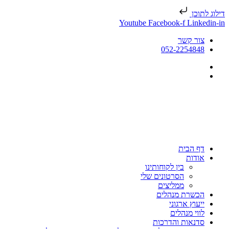
דילוג לתוכן
Youtube
Facebook-f
Linkedin-in
צור קשר
052-2254848
דף הבית
אודות
בין לקוחותינו
הסרטונים שלי
ממליצים
הכשרת מנהלים
ייעוץ ארגוני
לווי מנהלים
סדנאות והדרכות