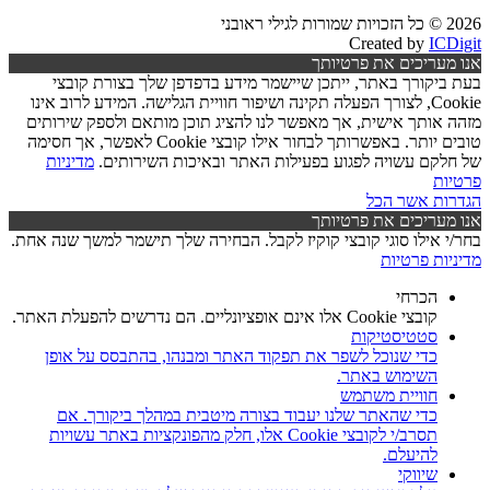
2026 © כל הזכויות שמורות לגילי ראובני
Created by
ICDigit
אנו מעריכים את פרטיותך
בעת ביקורך באתר, ייתכן שיישמר מידע בדפדפן שלך בצורת קובצי
Cookie, לצורך הפעלה תקינה ושיפור חוויית הגלישה. המידע לרוב אינו
מזהה אותך אישית, אך מאפשר לנו להציג תוכן מותאם ולספק שירותים
טובים יותר. באפשרותך לבחור אילו קובצי Cookie לאפשר, אך חסימה
של חלקם עשויה לפגוע בפעילות האתר ובאיכות השירותים.
מדיניות
פרטיות
הגדרות
אשר הכל
אנו מעריכים את פרטיותך
בחר/י אילו סוגי קובצי קוקיז לקבל. הבחירה שלך תישמר למשך שנה אחת.
מדיניות פרטיות
הכרחי
קובצי Cookie אלו אינם אופציונליים. הם נדרשים להפעלת האתר.
סטטיסטיקות
כדי שנוכל לשפר את תפקוד האתר ומבנהו, בהתבסס על אופן
השימוש באתר.
חוויית משתמש
כדי שהאתר שלנו יעבוד בצורה מיטבית במהלך ביקורך. אם
תסרב/י לקובצי Cookie אלו, חלק מהפונקציות באתר עשויות
להיעלם.
שיווקי