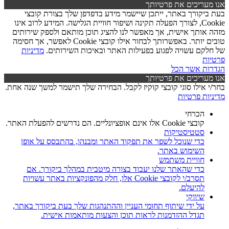
אנו מעריכים את פרטיותך
בעת ביקורך באתר, ייתכן שיישמר מידע בדפדפן שלך בצורת קובצי
Cookie, לצורך הפעלה תקינה ושיפור חוויית הגלישה. המידע לרוב אינו
מזהה אותך אישית, אך מאפשר לנו להציג תוכן מותאם ולספק שירותים
טובים יותר. באפשרותך לבחור אילו קובצי Cookie לאפשר, אך חסימה
של חלקם עשויה לפגוע בפעילות האתר ובאיכות השירותים.
מדיניות
פרטיות
הגדרות
אשר הכל
אנו מעריכים את פרטיותך
בחר/י אילו סוגי קובצי קוקיז לקבל. הבחירה שלך תישמר למשך שנה אחת.
מדיניות פרטיות
הכרחי
קובצי Cookie אלו אינם אופציונליים. הם נדרשים להפעלת האתר.
סטטיסטיקות
כדי שנוכל לשפר את תפקוד האתר ומבנהו, בהתבסס על אופן
השימוש באתר.
חוויית משתמש
כדי שהאתר שלנו יעבוד בצורה מיטבית במהלך ביקורך. אם
תסרב/י לקובצי Cookie אלו, חלק מהפונקציות באתר עשויות
להיעלם.
שיווקי
על ידי שיתוף תחומי העניין וההתנהגות שלך בעת ביקורך באתר,
תגדל ההזדמנות לראות תוכן והצעות מותאמות אישית.