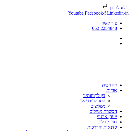
דילוג לתוכן
Youtube
Facebook-f
Linkedin-in
צור קשר
052-2254848
דף הבית
אודות
בין לקוחותינו
הסרטונים שלי
ממליצים
הכשרת מנהלים
ייעוץ ארגוני
לווי מנהלים
סדנאות והדרכות