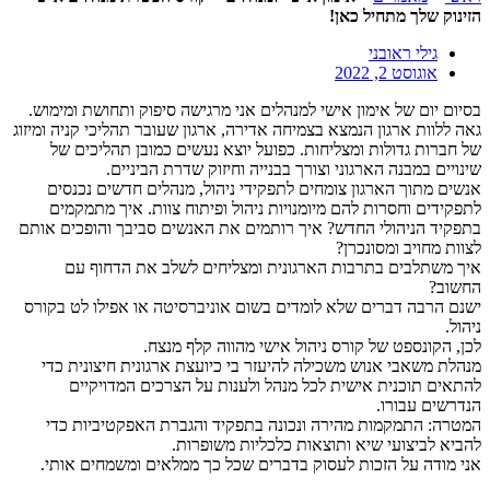
הזינוק שלך מתחיל כאן!
גילי ראובני
אוגוסט 2, 2022
בסיום יום של אימון אישי למנהלים אני מרגישה סיפוק ותחושת ומימוש.
גאה ללוות ארגון הנמצא בצמיחה אדירה, ארגון שעובר תהליכי קניה ומיזוג
של חברות גדולות ומצליחות. כפועל יוצא נעשים כמובן תהליכים של
שינויים במבנה הארגוני וצורך בבנייה וחיזוק שדרת הביניים.
אנשים מתוך הארגון צומחים לתפקידי ניהול, מנהלים חדשים נכנסים
לתפקידים וחסרות להם מיומנויות ניהול ופיתוח צוות. איך מתמקמים
בתפקיד הניהולי החדש? איך רותמים את האנשים סביבך והופכים אותם
לצוות מחויב ומסונכרן?
איך משתלבים בתרבות הארגונית ומצליחים לשלב את הדחוף עם
החשוב?
ישנם הרבה דברים שלא לומדים בשום אוניברסיטה או אפילו לט בקורס
ניהול.
לכן, הקונספט של קורס ניהול אישי מהווה קלף מנצח.
מנהלת משאבי אנוש משכילה להיעזר בי כיועצת ארגונית חיצונית כדי
להתאים תוכנית אישית לכל מנהל ולענות על הצרכים המדויקיים
הנדרשים עבורו.
המטרה: התמקמות מהירה ונכונה בתפקיד והגברת האפקטיביות כדי
להביא לביצועי שיא ותוצאות כלכליות משופרות.
אני מודה על הזכות לעסוק בדברים שכל כך ממלאים ומשמחים אותי.