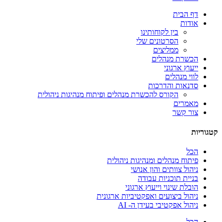
דף הבית
אודות
בין לקוחותינו
הסרטונים שלי
ממליצים
הכשרת מנהלים
ייעוץ ארגוני
לווי מנהלים
סדנאות והדרכות
הקורס להכשרת מנהלים ופיתוח מנהיגות ניהולית
מאמרים
צור קשר
קטגוריות
הכל
פיתוח מנהלים ומנהיגות ניהולית
ניהול צוותים והון אנושי
בניית תוכניות עבודה
הובלת שינוי וייעוץ ארגוני
ניהול ביצועים ואפקטיביות ארגונית
ניהול אפקטיבי בעידן ה- AI
הכל