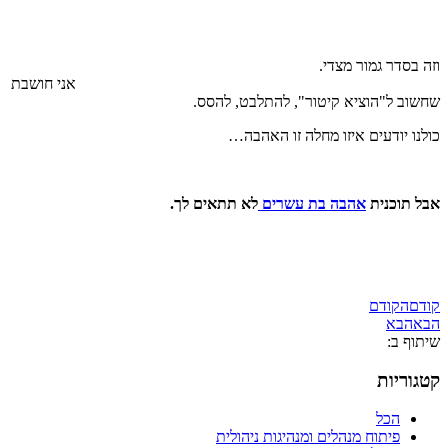
וזה בסדר גמור מצדי.
אני חושבת
שחשוב ל"הוציא קיטור", להתלבט, להסס.
כולנו יודעים איזו מחלה זו האהבה…
אבל תוכנית
אהבה בת עשרים
לא תתאים לך.
קודם
הקודם
הבא
הבא
שיתוף ב:
קטגוריות
הכל
פיתוח מנהלים ומנהיגות ניהולית