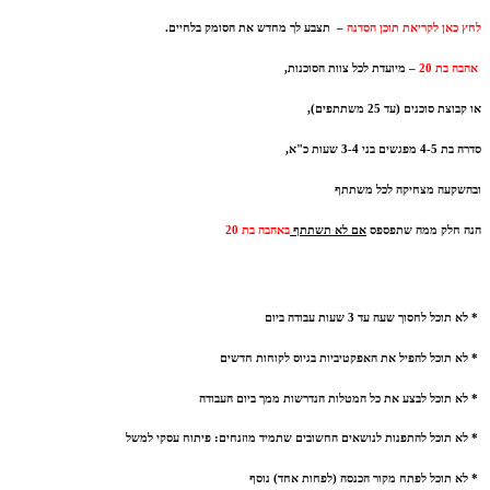
לחץ כאן לקריאת תוכן הסדנה
–
תצבע לך מחדש את הסומק בלחיים.
אהבה בת 20
–
מיועדת לכל צוות הסוכנות,
או קבוצת סוכנים (עד 25 משתתפים),
סדרה בת 4-5 מפגשים בני 3-4 שעות כ"א,
ובהשקעה מצחיקה לכל משתתף
הנה חלק ממה שתפספס
אם לא תשתתף
באהבה בת 20
*
ל
א תוכל לחסוך שעה עד 3 שעות עבודה ביום
* לא תוכל להפיל את האפקטיביות בגיוס לקוחות חדשים
* לא תוכל לבצע את כל המטלות הנדרשות ממך ביום העבודה
* לא תוכל להתפנות לנושאים החשובים שתמיד מוזנחים: פיתוח עסקי למשל
* לא תוכל לפתח מקור הכנסה (לפחות אחד) נוסף