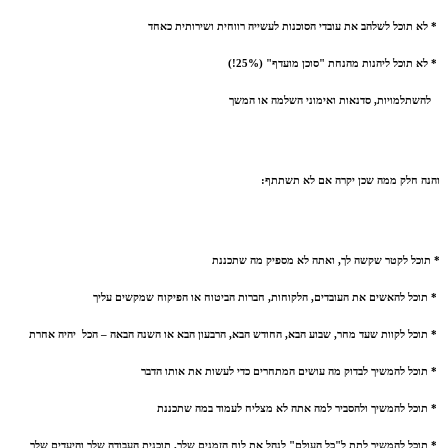
* לא תוכל לשלהב את עובדי הסוכנות לעשייה רווחית ושירותית כאחד
* לא תוכל ליהנות מהנחת "סוכן מועדף" (25%!)
להשתלמויות, סדנאות ואימוני השלמה או המשך
ו
הנה חלק ממה שכן יקרה אם לא תשתתף:
* תוכל לקטר שקשה לך, ואתה לא מספיק מה שתכננת
* תוכל להאשים את העובדים, הלקוחות, חברות הביטוח או הפיקוח שמקשים עליך
* תוכל לקוות שעד מחר, שבוע הבא, החודש הבא, הרבעון הבא או השנה הבאה – הכל יהיה אחרת
* תוכל להמשיך לבדוק מה עושים המתחרים כדי לעשות את אותו הדבר
* תוכל להמשיך ולהסביר למה אתה לא מצליח לעמוד במה שתכננת
* תוכל להמשיך לתת ל"כל העולם" לנהל את לוח הזמנים
שלך,
תוכנית העבודה
שלך
והיעדים
שלך