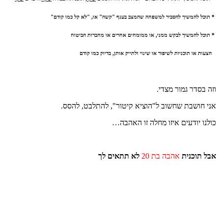
* תוכל להמשיך להסביר למשפחה שהמצב בענף "קשה" או, "לא קל כמו קודם"
* תוכל להמשיך לבקש ממני, או ממומחים אחרים או מחברות הביטוח
הצעות או תוכניות לשיפור או שינוי ולתייק אותן, בדיוק כמו קודם
וזה בסדר גמור מצדי.
אני חושבת שחשוב ל"הוציא קיטור", להתלבט, להסס.
כולנו יודעים איזו מחלה זו האהבה…
אבל תוכנית
אהבה בת 20
לא תתאים לך