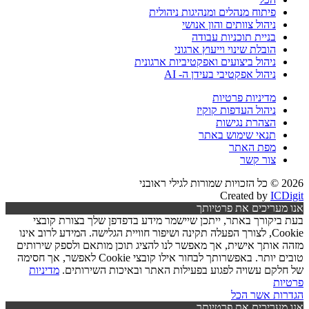
פיתוח מנהלים ומנהיגות ניהולית
ניהול צוותים והון אנושי
בניית תוכניות עבודה
הובלת שינוי וייעוץ ארגוני
ניהול ביצועים ואפקטיביות ארגונית
ניהול אפקטיבי בעידן ה- AI
מדיניות פרטיות
ניהול העדפות קוקיז
הצהרת נגישות
תנאי שימוש באתר
מפת האתר
צור קשר
2026 © כל הזכויות שמורות לגילי ראובני
Created by
ICDigit
אנו מעריכים את פרטיותך
בעת ביקורך באתר, ייתכן שיישמר מידע בדפדפן שלך בצורת קובצי
Cookie, לצורך הפעלה תקינה ושיפור חוויית הגלישה. המידע לרוב אינו
מזהה אותך אישית, אך מאפשר לנו להציג תוכן מותאם ולספק שירותים
טובים יותר. באפשרותך לבחור אילו קובצי Cookie לאפשר, אך חסימה
של חלקם עשויה לפגוע בפעילות האתר ובאיכות השירותים.
מדיניות
פרטיות
הגדרות
אשר הכל
אנו מעריכים את פרטיותך