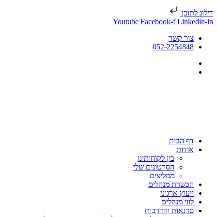
דילוג לתוכן
Youtube
Facebook-f
Linkedin-in
צור קשר
052-2254848
דף הבית
אודות
בין לקוחותינו
הסרטונים שלי
ממליצים
הכשרת מנהלים
ייעוץ ארגוני
לווי מנהלים
סדנאות והדרכות