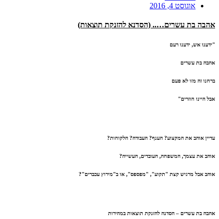
אוגוסט 4, 2016
א
הבה בת עשרים….. (הסדנא להזנקת תוצאות)
"ידענו אש, ידענו רעם
אהבה בת עשרים
ברחנו זה מזו לא פעם
אבל היינו חוזרים"
עדיין אוהב את המקצוע? הענף? העבודה? הלקוחות?
אוהב את עצמך, המשפחה, העובדים, העשייה?
אוהב אבל מרגיש קצת "תקוע", "מפספס", או ב"מירוץ עכברים"?
אהבה בת עשרים
– הסדנה להזנקת תוצאות במהירות