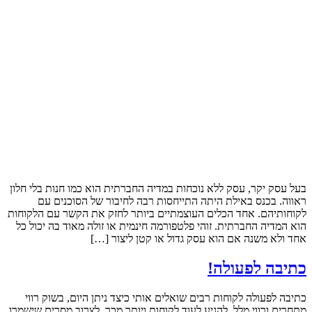
בעל עסק יקר, עסק ללא נוכחות במדיה החברתית הוא כמו חנות בלי חלון
ראווה. בכנס באילת היתה התייחסות רבה לחיבור של הסוכנים עם
לקוחותיהם. אחד הכלים העוצמתיים ביותר לחזק את הקשר עם הלקוחות
הוא המדיה החברתית. זוהי פלטפורמה חינמית או זולה מאוד בה יכול כל
אחד ולא משנה אם הוא עסק גדול או קטן ליצור […]
כתיבה לפעולה!
כתיבה לפעולה לקוחות רבים שואלים אותי כיצד ניתן היום, בשוק רווי
מתחרים ורווי מלל, להגיע לעוד לקוחות ויותר מכך, לצרוב מסרים שישמרו