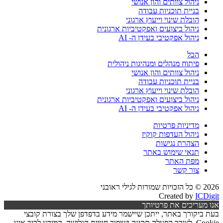
ניהול צוותים והון אנושי
בניית תוכניות עבודה
הובלת שינוי וייעוץ ארגוני
ניהול ביצועים ואפקטיביות ארגונית
ניהול אפקטיבי בעידן ה- AI
הכל
פיתוח מנהלים ומנהיגות ניהולית
ניהול צוותים והון אנושי
בניית תוכניות עבודה
הובלת שינוי וייעוץ ארגוני
ניהול ביצועים ואפקטיביות ארגונית
ניהול אפקטיבי בעידן ה- AI
מדיניות פרטיות
ניהול העדפות קוקיז
הצהרת נגישות
תנאי שימוש באתר
מפת האתר
צור קשר
2026 © כל הזכויות שמורות לגילי ראובני
Created by
ICDigit
אנו מעריכים את פרטיותך
בעת ביקורך באתר, ייתכן שיישמר מידע בדפדפן שלך בצורת קובצי
Cookie, לצורך הפעלה תקינה ושיפור חוויית הגלישה. המידע לרוב אינו