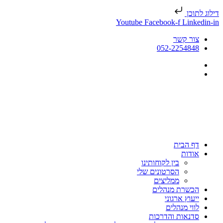
דילוג לתוכן
Youtube
Facebook-f
Linkedin-in
צור קשר
052-2254848
דף הבית
אודות
בין לקוחותינו
הסרטונים שלי
ממליצים
הכשרת מנהלים
ייעוץ ארגוני
לווי מנהלים
סדנאות והדרכות