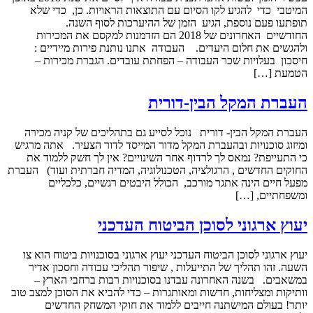
המיטבי כדי להגיע לקו הסיום עם התוצאות הראויות. כן, כדי שלא
תופתעו פעם נוספת, הגיע הזמן של ההיערכות לסוף השנה.
החודשיים האחרונים של 2018 הם הזדמנות למקסם את המכירות
ולהגשים את חלום היעדים. העבודה אתנו נותנת פירות מיידיים :
חיסכון בעלויות שכר העבודה – הפחתת עובדים. הגברת מכירות –
הטמעת […]
העברת המקל הבין-דורית
העברת המקל הבין- דורית נוכל לסייע גם בתהליכים של קניה מכירה
ומיזוג סוכנויות ובהעברת המקל מדור המייסד לדור הצעיר. אתה מרגיש
כי התעייפת? נמאס לך לרדוף אחר השינויים? אין לך חשק ללמוד את
החוקים החדשים , הרגולציה, הטכנולוגיה, המדיה חברתית ועוד) העברת
מפעל חיים הינה אתגר מורכב, הכולל היבטים רגשיים, כלכליים
ומשפחתיים, […]
יעוץ ארגוני לסוכן הביטוח העדכני
יעוץ ארגוני לסוכן הביטוח העדכני יעוץ ארגוני בסוכנויות ביטוח הוא צו
השעה. זהו תהליך של התייעלות , שיפור תהליכי עבודה וחסכון אדיר
במשאבים. בשנה האחרונה עבדנו בסוכנויות רבות ברחבי הארץ –
וותיקות ומצליחות, חדשות ומאותגרות – כדי להביא את הסוכן למצב טוב
יותר! בעולם המישתנה חייבים ללמוד את חוקי המשחק החדשים