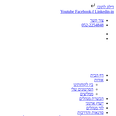
דילוג לתוכן
Youtube
Facebook-f
Linkedin-in
צור קשר
052-2254848
דף הבית
אודות
בין לקוחותינו
הסרטונים שלי
ממליצים
הכשרת מנהלים
ייעוץ ארגוני
לווי מנהלים
סדנאות והדרכות