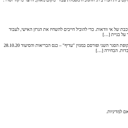
 של אי וודאות. כדי להוביל חייבים להשחיז את הגרזן האישי, לעבוד
סגר ושיתוק או סדר חדש? בעלי עסקים וסוכני ביטוח מנצחים את הקורונה! מנצחים את הקורונה!!! סגר ושיתוק או סדר חדש?מאמר זה נכתב על ידי בתקופת הסגר השני ופורסם במגזין "עדיף" – כנס הבריאות והסיעוד 28.10.20
בדות. הבחירה […]
ם למדיניות.