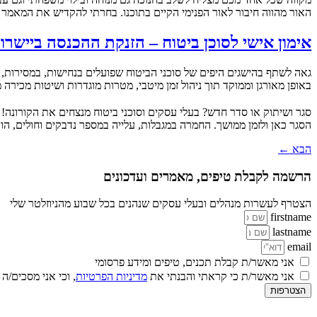
האור מהווה חיבור לאור הפנימי הקיים בתוכנו. בחרתי להקדיש את המאמר הבא ניהול זמן של חנוכה – 9 הס
אימון אישי לסוכן ביטוח – הזנקת ההכנסה ביישר
גאה לשתף בהישגים היפים של סוכני הביטוח שפועלים בנחישות, במסירות, ב
באופן מאורגן וממוקד תוך ניהול זמן מיטבי, מטרות מוגדרות ושיטות מכירה מתקדמות. באימון העס
הסגר כאן ולזמן ממושך. החמרה במגבלות, עלייה במספר נדבקים וחולים, הו
הבא
←
הרשמה לקבלת טיפים, מאמרים ועדכונים
הצטרף לעשרות מנהלים ובעלי עסקים שנהנים בכל שבוע מהניוזלטר שלי
firstname
lastname
email
אני מאשר/ת קבלת תכנים, טיפים ומידע פרסומי
אני מאשר/ת כי קראתי והבנתי את
מדיניות הפרטיות
, וכי אני מסכים/ה
הצטרפות