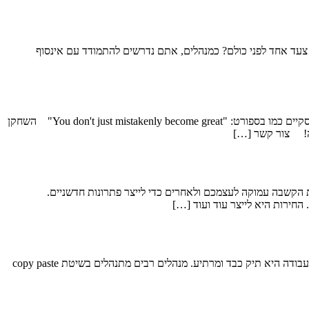
ת צעד אחד לפני כולם? כמנהלים, אתם נדרשים להתמודד עם אינסוף
התמורות והשינויים בעידן החדש מייצרים את הצורך בשינוי. מנהלים שרוצים להצליח, חייבים להתאמן באסטרטגיות ניהול חדשות ועדכניות. בחיים העסקיים כמו בספורט: "You don't just mistakenly become great" השחקן
ת הקשבה עמוקה לעצמכם ולאחרים כדי לייצר פתרונות חדשניים.
החירות היא לייצר עוד ועוד […]
כוחה ועוצמתה של תוכנית עבודה שנתית ככלי ניהולי בארגון. בימים אלו אני מעבירה סדנאות ומלווה מנהלים בבניית תוכנית עבודה לשנת 2023. תוכנית עבודה היא תיק כבד ומרתיע. מנהלים רבים מתנהלים בשיטת copy paste