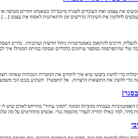
תניעים את עצמנו ואת העובדים לשגרה מיטבית? כשאנחנו חוזרים מטיסה או ח
שבשים לחלוטין את השיגרה ונדרשים זמן והתארגנות לאסוף את עצמנו […]
ריצת גבולות ומימוש יכולות כדי להשיג ביצועי שיא איך לוקחים את המטרות הגבוהות 
נחושה כדי להשיג את התוצאות הרצויות. אל תתפשר! תשקיע בנכס הכי משמע
סגר!
 האפקטיביות בעבודה מהבית! המונח "חסיני עתיד" מתייחס לאדם שיש לו י
ת מחר, למד כאילו תחייה לנצח" מהטמה גנדי. אנשים מתחרטים על מה שלא 
דה יעילה לקראת סוף שנה. חפשו את האיזונים הנכונים, שם נמצאת הפרודוקט