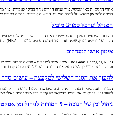
אחרי החגים זה כאן ועכשיו. איך אנחנו חוזרים מחר בבוקר לעבודה? איך מ
כביסה ולהתאזן מחדש על לוחות הזמנים. חופשות ארוכות והחגים בתוכם מ
המנהל וערכיו כמותג מוביל
הכדורסל דריימונד גרין, שהיה אחד השחקנים הטובים בליגת ה- NBA) כתבה שלי שהתפרסמה במספר עיתונים כלכליים ועסקה במיתוג המנהל! איך לבנות את עצמך כאוטוריטה? למה שאנשים יבחרו בך? מהן […]
אימון אישי למנהלים
The Game Changing Rules אימון אישי למנהלים – פ
ועכשיו! ומה יסייע לך לשמור על אנרגיה גבוהה ולפעול בצורה ממוקדת ו
להפוך את הסגר השלישי למקפצה – עושים סדר ב
הגברת האפקטיביות בעבודה מהבית. עושים סדר בסגר! קורס מזורז להגברת
לפעול נכון, להתאים את עצמו ולהשאר אפקטיבי בכל מצב."חייה כאילו תמו
ניהול זמן של חנוכה – 9 הסודות לניהול זמן אפקטיבי
מקווה שכל אחד מכם מצליח לשלב בחנוכה גם מנוחה ובילוי משפחתי וגם עבו