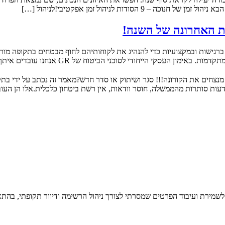
ודות לניהול זמן אפקטיבי!לניהול […]
ות האחרונה של השנה!
רגישות ובמקצועיות כדי להנהיג את לקוחותיהם לחוף מבטחים בתקופה מורכבת
קי הייחודי לסוכני הביטוח של GR אנחנו עובדים איתך על בניית […]
דעות סותרות מהממשלה, חוסר וודאות, אין רשת ביטחון כלכלית.אלו הן העו
 לשמירת ועיבוד הפרטים שמסרתי לצורך ניהול הרשימה ודיוור תקופתי, בהתא