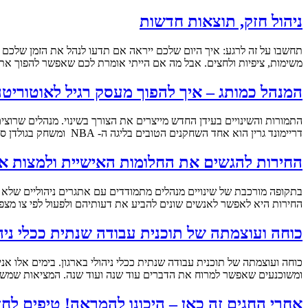
ניהול חזק, תוצאות חדשות
תחשבו על זה לרגע: איך היום שלכם ייראה אם תדעו לנהל את הזמן שלכם טו
משימות, ציפיות ולחצים. אבל מה אם הייתי אומרת לכם שאפשר להפוך את 
המנהל כמותג – איך להפוך מעסק רגיל לאוטוריט
דריימונד גרין הוא אחד השחקנים הטובים בליגה ה- NBA ומשחק בגולדן סטייט, הקבוצה כנראה הכי טובה בליגה. לחץ כאן לדבריו מעוררי ההשראה! צור קשר […]
החירות להגשים את החלומות האישיית ולמצות את 
בתקופה מורכבת של שינויים מנהלים מתמודדים עם אתגרים ניהוליים שלא ה
החירות היא לאפשר לאנשים שונים להביע את דעותיהם ולפעול לפי צו מצפו
כוחה ועוצמתה של תוכנית עבודה שנתית ככלי ניהו
ומשוכנעים שאפשר למרוח את הדברים עוד שנה ועוד שנה. המציאות שמשתנה
אחרי החגים זה כאן – היכונו להמראה! טיפים ל