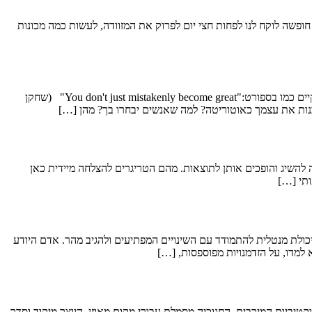
ופשה לוקח לנו לפחות חצי יום לפרוק את המזוודה, לעשות כמה מכונות
תמורות והשינויים בעידן החדש מייצרים את הצורך בשינוי. מנהלים שרוצים להצליח, חייבים להתאמן באסטרטגיות ניהול חדשות ועדכניות. בחיים העסקיים כמו בספורט:"You don't just mistakenly become great" (שחקן
שאתה רוצה להשיג והופכים אותן לתוצאות. מהם הטריגרים להצלחה מיידית כאן
ותי […]
כולת מנטלית להתמודד עם השינויים המפתיעים ולהגיב מהר. אדם היודע
למדו, על הזדמנויות מפוספסות, […]
יביות המירבית. החנוכיה מסמלת עבורי מקום מאוזן, היוצר מיקוד וסדר.