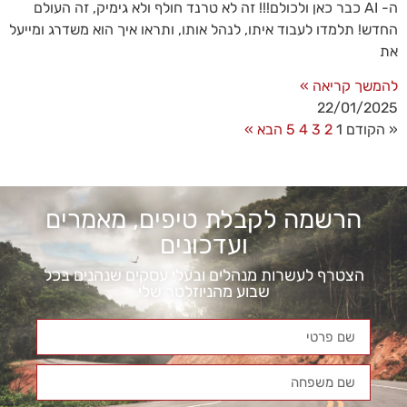
ה- AI כבר כאן ולכולם!!! זה לא טרנד חולף ולא גימיק, זה העולם
החדש! תלמדו לעבוד איתו, לנהל אותו, ותראו איך הוא משדרג ומייעל
את
להמשך קריאה »
22/01/2025
« הקודם
1
2
3
4
5
הבא »
הרשמה לקבלת טיפים, מאמרים
ועדכונים
הצטרף לעשרות מנהלים ובעלי עסקים שנהנים בכל
שבוע מהניוזלטר שלי