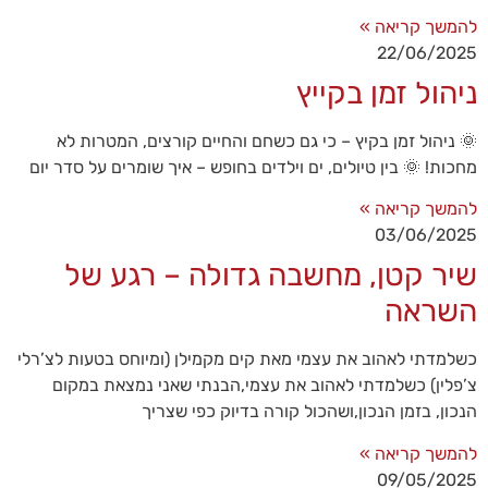
באתר
להמשך קריאה »
עשויות
22/06/2025
להיעלם.
ניהול זמן בקייץ
שיווקי
🌞 ניהול זמן בקיץ – כי גם כשחם והחיים קורצים, המטרות לא
על ידי
מחכות! 🌞 בין טיולים, ים וילדים בחופש – איך שומרים על סדר יום
שיתוף
תחומי
להמשך קריאה »
העניין
וההתנהגות
03/06/2025
שלך בעת
שיר קטן, מחשבה גדולה – רגע של
ביקורך
באתר,
השראה
תגדל
ההזדמנות
לראות תוכן
כשלמדתי לאהוב את עצמי מאת קים מקמילן (ומיוחס בטעות לצ’רלי
והצעות
צ’פלין) כשלמדתי לאהוב את עצמי,הבנתי שאני נמצאת במקום
מותאמות
הנכון, בזמן הנכון,ושהכול קורה בדיוק כפי שצריך
אישית.
להמשך קריאה »
09/05/2025