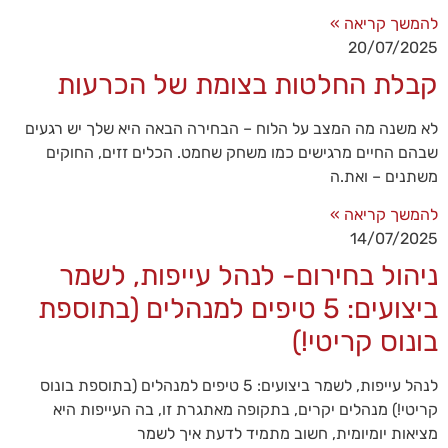
כדי שנוכל
להמשך קריאה »
לשפר את
20/07/2025
תפקוד האתר
ומבנהו,
קבלת החלטות בצומת של הכרעות
בהתבסס על
אופן השימוש
באתר.
לא משנה מה המצב על הלוח – הבחירה הבאה היא שלך יש רגעים
שבהם החיים מרגישים כמו משחק שחמט. הכלים זזים, החוקים
משתנים – ואת.ה
חוויית
משתמש
להמשך קריאה »
כדי
14/07/2025
שהאתר
ניהול בחירום- לנהל עייפות, לשמר
שלנו יעבוד
בצורה
ביצועים: 5 טיפים למנהלים (בתוספת
מיטבית
במהלך
בונוס קריטי!)
ביקורך. אם
תסרב/י
לקובצי
לנהל עייפות, לשמר ביצועים: 5 טיפים למנהלים (בתוספת בונוס
Cookie
קריטי!) מנהלים יקרים, בתקופה מאתגרת זו, בה העייפות היא
אלו, חלק
מציאות יומיומית, חשוב מתמיד לדעת איך לשמר
מהפונקציות