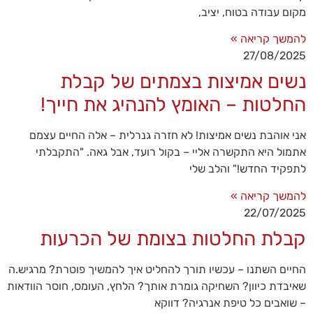
מקום עבודה בטוח, יציב,
להמשך קריאה »
27/08/2025
נשים אמיצות בצמתים של קבלת
החלטות – האומץ להנהיג את חייך!
אני אוהבת נשים אמיצות! לא חזרה גנרלית – אלה החיים עצמם
אתמול היא התקשרה אליי – בקול רועד, אבל גאה. "התקבלתי
הכרחי
קובצי
לתפקיד החדש!" והלב שלי
Cookie
אלו אינם
להמשך קריאה »
אופציונליים.
22/07/2025
הם
קבלת החלטות בצומת של הכרעות
נדרשים
להפעלת
האתר.
החיים השתנו – עכשיו תורך להחליט איך להמשיך פוטרת? מרגיש.ה
שאיבדת כיוון? השחיקה גומרת אותך? הלחץ, העומס, חוסר הוודאות
– שואבים כל טיפת אנרגיה? דווקא
סטטיסטיקות