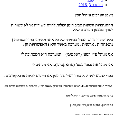
גילי ראובני
נובמבר 3, 2016
מצפן הערכים וניהול הזמן
ההתנהגויות השונות סביב הזמן יכולות להיות קשורות או לא קשורות
לערך במצפן הערכים שלי.
עלינו לזכור כי יש הבדל בבחירה של כל אחד מאיתנו בתוך מערכת (
משפחתית , ארגונית , מערכת באשר היא ) האפשרויות הן :
אני מנוהל ע"י המע' (
ראקטיבי)
– המערכת היא המכתיבה לי
אני מנהל את עצמי במע' (
פרואקטיבי)
.- אני מכתיב לי
בכדי להגיע לניהול איכותי ויעיל של הזמן אנו חייבים להיות פרואקטיבים .
במהלך המאה אחרונה 60-50 שנים אחרונות, זמן הופך משאב רציני, מתפתחות טכניקות לניהול זמן.
עד כה התפתחו ארבע פרדיגמות לניהול זמן:
דור ראשון
: פתקים לכיס, רשימות, ארגון
דור שני:
יומן מסודר- סדר יום, שבוע.