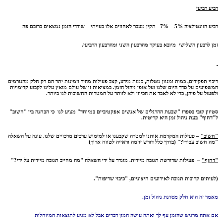
רביע רביעי
רביע הוונטילציה 5% – 7% תקין מעבר לאחוזים אלו בעייתי – שודדי הזמן נמצאים ברובם פה
זמן לרבעון השלישי מיובא בעיקר מהרבעון השני ומהרבעון הרביעי.
ריבוי תפקידים, כמות ומגוון מטלות, כמות מידע, קצב פעילות מהיר וזמינות יתר הם רק חלק מהגורמים
המשפיעים על סדר היום שלנו ועל אופן ניהול הזמן. במציאות זו של עולם מואץ עלינו לקבוע קדימויות
ולפעול על פיהן, כדי לא לאבד את הכיוון ולא לוותר על המטרות החשובות לנו ביותר.
סטיוון קובי בספרו "שבעת ההרגלים של אנשים אפקטיביים במיוחד" מציע לנו כי הבחנה בין "חשוב"
ל"דחוף" בעת ניהול זמן היא קריטית.
"חשוב"
–
פעילות המקדמת אותנו למטרה שקבענו או למימוש ערכים מרכזיים שלנו
.
עונה על השאלה
"מה חשוב עבורי?" (בדרך כלל דורש יוזמה וראייה לטווח ארוך)
"דחוף"
–
פעילות שדורשת תגובה מיידית
.
מוגדר על ידי השאלה "מה מחייב תגובה מיידית על ידי?"
(לעיתים קרובות תגובה לאירועים חיצוניים, "כיבוי שריפות".
מאמר זה הוא חלק מסדנת ניהול זמן.
אם אתה מרגיש שהזמן עף לך ואתה עושה המון דברים אבל לא מגיע לתוצאות המיוחלות