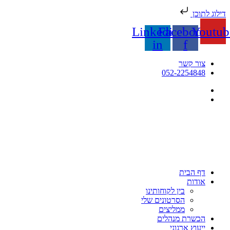
דילוג לתוכן
Linkedin-
Facebook-
Youtub
in
f
צור קשר
052-2254848
דף הבית
אודות
בין לקוחותינו
הסרטונים שלי
ממליצים
הכשרת מנהלים
ייעוץ ארגוני