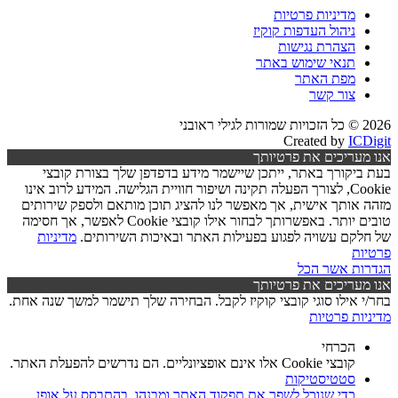
מדיניות פרטיות
ניהול העדפות קוקיז
הצהרת נגישות
תנאי שימוש באתר
מפת האתר
צור קשר
2026 © כל הזכויות שמורות לגילי ראובני
Created by
ICDigit
אנו מעריכים את פרטיותך
בעת ביקורך באתר, ייתכן שיישמר מידע בדפדפן שלך בצורת קובצי
Cookie, לצורך הפעלה תקינה ושיפור חוויית הגלישה. המידע לרוב אינו
מזהה אותך אישית, אך מאפשר לנו להציג תוכן מותאם ולספק שירותים
טובים יותר. באפשרותך לבחור אילו קובצי Cookie לאפשר, אך חסימה
של חלקם עשויה לפגוע בפעילות האתר ובאיכות השירותים.
מדיניות
פרטיות
הגדרות
אשר הכל
אנו מעריכים את פרטיותך
בחר/י אילו סוגי קובצי קוקיז לקבל. הבחירה שלך תישמר למשך שנה אחת.
מדיניות פרטיות
הכרחי
קובצי Cookie אלו אינם אופציונליים. הם נדרשים להפעלת האתר.
סטטיסטיקות
כדי שנוכל לשפר את תפקוד האתר ומבנהו, בהתבסס על אופן