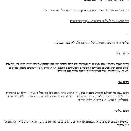
דור שלישי
: ניהול על פי תדמיות- לארגן רשימה מהתחלה עד הסוף וכו'.
דור רביעי
: ניהול על פי חשיבות- עקרון החשיבות
על פי הדור הרביעי , הניהול של הזמן מחולק לארבעה רבעים
:
רביע ראשון
הכול מאוד משברי, מה שמניע זה המשבר ואז הכול בחדר מיון וזה שוחק את האנשים.רביע זה גוזל את
מירב זמנם של אנשים מכורים למשברים הפועלים במיטבם תחת לחץ ,הם: חשובים מאוד, עסוקים
מאוד, אינטנסיבי, ערך עצמי בעייתי "אני מציל את העולם".
רביע שני
רביע שעל פי רוב לא מוקדש מספיק זמן , זהו הרביע בו אנו פועלים בטיפול מניעתי – דרכו יש באפשרו
תינו למנוע משברים , לארגן מרחב לדברים החשובים באמת – חמישה דברים מסייעים לנו : מודעות,
מסוגלות, מקצועיות, גמישות,תלות הדדית
רביע שלישי
מאפיין אנשים שמרצים את עצמם או אחרים , יש בו ברבה אחיזת עיניים , הלא חשוב נראה כחשוב כי
אין מיקוד