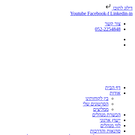
דילוג לתוכן
Youtube
Facebook-f
Linkedin-in
צור קשר
052-2254848
דף הבית
אודות
בין לקוחותינו
הסרטונים שלי
ממליצים
הכשרת מנהלים
ייעוץ ארגוני
לווי מנהלים
סדנאות והדרכות