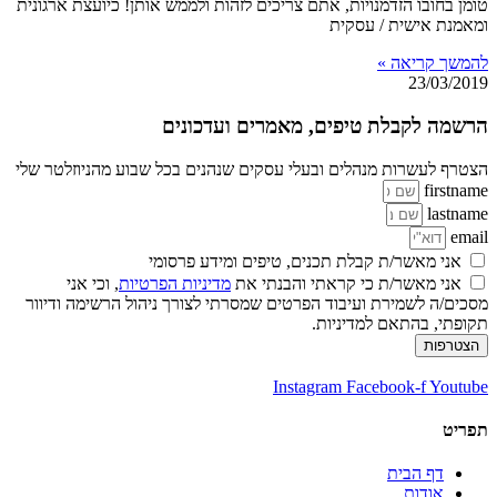
טומן בחובו הזדמנויות, אתם צריכים לזהות ולממש אותן! כיועצת ארגונית
ומאמנת אישית / עסקית
להמשך קריאה »
23/03/2019
הרשמה לקבלת טיפים, מאמרים ועדכונים
הצטרף לעשרות מנהלים ובעלי עסקים שנהנים בכל שבוע מהניוזלטר שלי
firstname
lastname
email
אני מאשר/ת קבלת תכנים, טיפים ומידע פרסומי
אני מאשר/ת כי קראתי והבנתי את
מדיניות הפרטיות
, וכי אני
מסכים/ה לשמירת ועיבוד הפרטים שמסרתי לצורך ניהול הרשימה ודיוור
תקופתי, בהתאם למדיניות.
הצטרפות
Instagram
Facebook-f
Youtube
תפריט
דף הבית
אודות