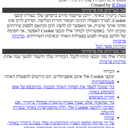
Created by
ICDigit
אנו מעריכים את פרטיותך
בעת ביקורך באתר, ייתכן שיישמר מידע בדפדפן שלך בצורת קובצי
Cookie, לצורך הפעלה תקינה ושיפור חוויית הגלישה. המידע לרוב אינו
מזהה אותך אישית, אך מאפשר לנו להציג תוכן מותאם ולספק שירותים
טובים יותר. באפשרותך לבחור אילו קובצי Cookie לאפשר, אך חסימה
של חלקם עשויה לפגוע בפעילות האתר ובאיכות השירותים.
מדיניות
פרטיות
הגדרות
אשר הכל
אנו מעריכים את פרטיותך
בחר/י אילו סוגי קובצי קוקיז לקבל. הבחירה שלך תישמר למשך שנה אחת.
מדיניות פרטיות
הכרחי
קובצי Cookie אלו אינם אופציונליים. הם נדרשים להפעלת האתר.
סטטיסטיקות
כדי שנוכל לשפר את תפקוד האתר ומבנהו, בהתבסס על אופן
השימוש באתר.
חוויית משתמש
כדי שהאתר שלנו יעבוד בצורה מיטבית במהלך ביקורך. אם
תסרב/י לקובצי Cookie אלו, חלק מהפונקציות באתר עשויות
להיעלם.
שיווקי
על ידי שיתוף תחומי העניין וההתנהגות שלך בעת ביקורך באתר,
תגדל ההזדמנות לראות תוכן והצעות מותאמות אישית.