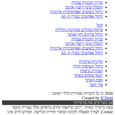
בניית תוכניות עבודה
הובלת שינוי וייעוץ ארגוני
ניהול ביצועים ואפקטיביות ארגונית
ניהול אפקטיבי בעידן ה- AI
הכל
פיתוח מנהלים ומנהיגות ניהולית
ניהול צוותים והון אנושי
בניית תוכניות עבודה
הובלת שינוי וייעוץ ארגוני
ניהול ביצועים ואפקטיביות ארגונית
ניהול אפקטיבי בעידן ה- AI
מדיניות פרטיות
ניהול העדפות קוקיז
הצהרת נגישות
תנאי שימוש באתר
מפת האתר
צור קשר
2026 © כל הזכויות שמורות לגילי ראובני
Created by
ICDigit
אנו מעריכים את פרטיותך
בעת ביקורך באתר, ייתכן שיישמר מידע בדפדפן שלך בצורת קובצי
Cookie, לצורך הפעלה תקינה ושיפור חוויית הגלישה. המידע לרוב אינו