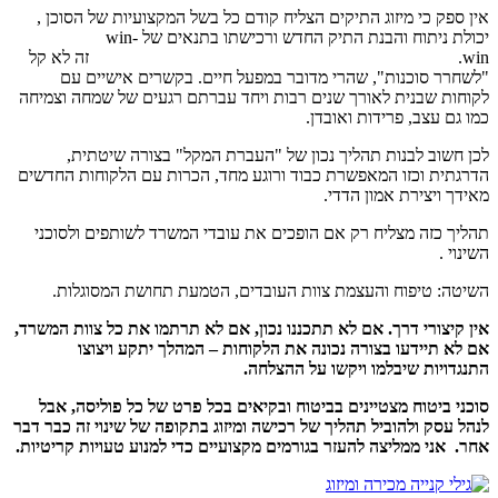
אין ספק כי מיזוג התיקים הצליח קודם כל בשל המקצועיות של הסוכן ,
יכולת ניתוח והבנת התיק החדש ורכישתו בתנאים של win-
win. זה לא קל
"לשחרר סוכנות", שהרי מדובר במפעל חיים. בקשרים אישיים עם
לקוחות שבנית לאורך שנים רבות ויחד עברתם רגעים של שמחה וצמיחה
כמו גם עצב, פרידות ואובדן.
לכן חשוב לבנות תהליך נכון של "העברת המקל" בצורה שיטתית,
הדרגתית וכזו המאפשרת כבוד ורוגע מחד, הכרות עם הלקוחות החדשים
מאידך ויצירת אמון הדדי.
תהליך כזה מצליח רק אם הופכים את עובדי המשרד לשותפים ולסוכני
השינוי .
השיטה: טיפוח והעצמת צוות העובדים, הטמעת תחושת המסוגלות.
אין קיצורי דרך. אם לא תתכננו נכון, אם לא תרתמו את כל צוות המשרד,
אם לא תיידעו בצורה נכונה את הלקוחות – המהלך יתקע ויצוצו
התנגדויות שיבלמו ויקשו על ההצלחה.
סוכני ביטוח מצטיינים בביטוח ובקיאים בכל פרט של כל פוליסה, אבל
לנהל עסק ולהוביל תהליך של רכישה ומיזוג בתקופה של שינוי זה כבר דבר
אחר. אני ממליצה להעזר בגורמים מקצועיים כדי למנוע טעויות קריטיות.