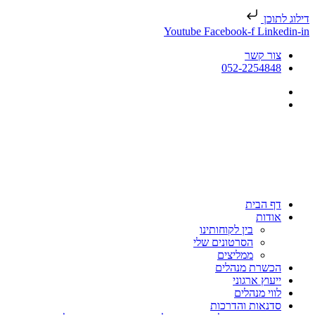
דילוג לתוכן
Youtube
Facebook-f
Linkedin-in
צור קשר
052-2254848
דף הבית
אודות
בין לקוחותינו
הסרטונים שלי
ממליצים
הכשרת מנהלים
ייעוץ ארגוני
לווי מנהלים
סדנאות והדרכות