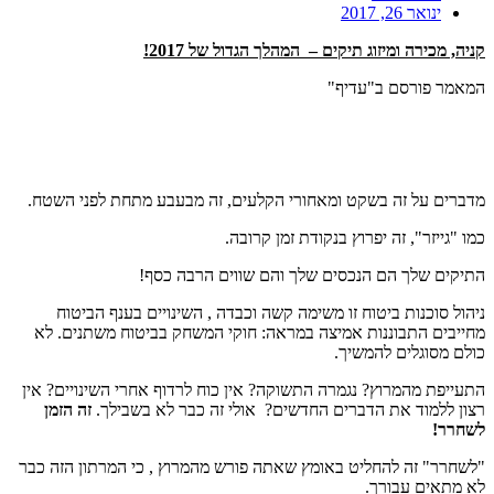
ינואר 26, 2017
קניה, מכירה ומיזוג תיקים – המהלך הגדול של 2017!
המאמר פורסם ב"עדיף"
מדברים על זה בשקט ומאחורי הקלעים, זה מבעבע מתחת לפני השטח.
כמו "גייזר", זה יפרוץ בנקודת זמן קרובה.
התיקים שלך הם הנכסים שלך והם שווים הרבה כסף!
ניהול סוכנות ביטוח זו משימה קשה וכבדה , השינויים בענף הביטוח
מחייבים התבוננות אמיצה במראה: חוקי המשחק בביטוח משתנים. לא
כולם מסוגלים להמשיך.
התעייפת מהמרוץ? נגמרה התשוקה? אין כוח לרדוף אחרי השינויים? אין
רצון ללמוד את הדברים החדשים? אולי זה כבר לא בשבילך.
זה הזמן
לשחרר!
"לשחרר" זה להחליט באומץ שאתה פורש מהמרוץ , כי המרתון הזה כבר
לא מתאים עבורך.