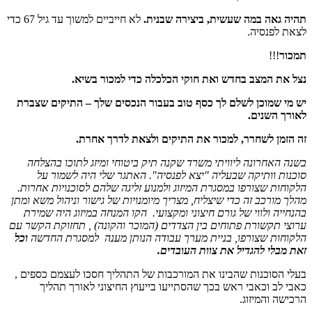
תהיה גאה במה שעשית, ביצירה שבנית.
לא חייביים למשוך עד גיל 67 כדי
לצאת לפנסיה.
תמכור
!!!
נצל את המצב בחדש ואת חוקי הכלכלה כדי למכור בשיא.
יש מי שמוכן לשלם לך כסף טוב בעבור הנכסים שלך – התיקים שצברת
לאורך השנים.
זה הזמן לשחרר, למכור את התיקים ולצאת לדרך אחרת.
בשנה האחרונה ליוויתי משרד שקנה תיק ביטוחי ומיזג לתוכו בהצלחה
סוכנות וותיקה שבעליה "יצא לפנסיה". האתגר שלי היה לשמור על
הלקוחות שצורפו במסגרת המיזוג ולמנוע זליגה שלהם לסוכנויות אחרות.
מהלך מורכב זה כדי שיצליח, מצריך מיומנויות של גישור וניהול משא ומתן
בהנחייה ולווי של גורם חיצוני ומקצועי. הקו המנחה במיזוג היה שמירת
ערוצי תקשורת פתוחים בין הצדדים (המוכר והקונה) , תחזוקת הקשר עם
הלקוחות שצורפו, בניית מערך עבודה הנותן מענה למסגרת החדשה
וכל
זאת מבלי להגדיל את צוות העובדים.
בעלי הסוכנות שהבינו את המורכבות של התהליך חסכו לעצמם כספים ,
כאבי לב וכאבי ראש בכך שהסתייעו בייעוץ החיצוני לאורך תהליך
הרכישה והמיזוג.