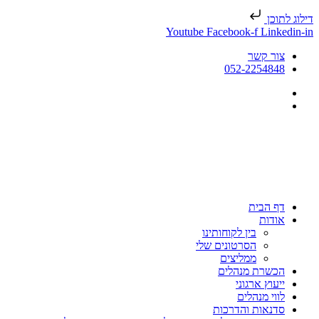
דילוג לתוכן
Youtube
Facebook-f
Linkedin-in
צור קשר
052-2254848
דף הבית
אודות
בין לקוחותינו
הסרטונים שלי
ממליצים
הכשרת מנהלים
ייעוץ ארגוני
לווי מנהלים
סדנאות והדרכות