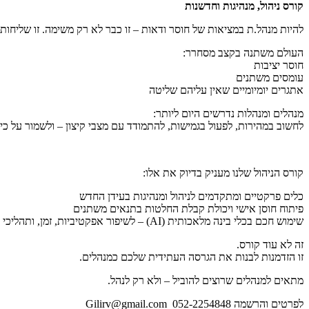
קורס ניהול, מנהיגות וחדשנות
להיות מנהל.ת במציאות של חוסר ודאות – זו כבר לא רק משימה. זו שליחות.
העולם משתנה בקצב מסחרר:
חוסר יציבות
עומסים משתנים
אתגרים יומיומיים שאין עליהם שליטה
מנהלים ומנהלות נדרשים היום ליותר:
לחשוב במהירות, לפעול בגמישות, להתמודד עם מצבי קיצון – ולשמור על כיוו
קורס הניהול שלנו מעניק בדיוק את אלו:
כלים פרקטיים ומתקדמים לניהול ומנהיגות בעידן החדש
פיתוח חוסן אישי ויכולת קבלת החלטות בתנאים משתנים
שימוש חכם בכלי בינה מלאכותית (AI) – לשיפור אפקטיביות, זמן, ותהליכי עבודה
זה לא עוד קורס.
זו הזדמנות לבנות את הגרסה העתידית שלכם כמנהלים.
מתאים למנהלים שרוצים להוביל – ולא רק לנהל.
לפרטים והרשמה 052-2254848 Gilirv@gmail.com