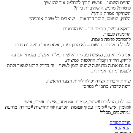
החיים השתנו – עכשיו תורך להחליט איך להמשיך
פוטרת? מרגיש.ה שאיבדת כיוון?
השחיקה גומרת אותך?
הלחץ, העומס, חוסר הוודאות – שואבים כל טיפת אנרגיה?
דווקא עכשיו, בצומת הזו – יש הזדמנות.
הזדמנות לעצור.
להסתכל פנימה באמת.
ולקבל החלטות חדשות – לא מתוך פחד, אלא מתוך חוזקה ובהירות.
אני גילי ראובני, מאמנת עסקית ואישית, מלווה אנשים בצמתי הכרעה
לדיוק, חידוד וקבלת החלטות אמיצות.
אם גם את.ה מרגיש.ה שהגיע הזמן לשינוי – זה בדיוק הרגע לעצור ולתת
לעצמך מתנה אמיתית.
שיחת היכרות קצרה יכולה להיות הצעד הראשון.
רוצה לדבר? כתבו לי בפרטי.
#קבלת_החלטות
#שינוי_קריירה
#צמיחה_אישית
#ליווי_אישי
#אימון_אישי
#אימון_עסקי
#צומת_הכרעה
#התחדשות
#בחירה_מודעת
#מחשבים_מסלול
קודם
הקודם
הבא
הבא