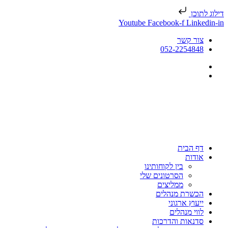
דילוג לתוכן
Youtube
Facebook-f
Linkedin-in
צור קשר
052-2254848
דף הבית
אודות
בין לקוחותינו
הסרטונים שלי
ממליצים
הכשרת מנהלים
ייעוץ ארגוני
לווי מנהלים
סדנאות והדרכות