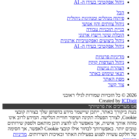
ניהול אפקטיבי בעידן ה- AI
הכל
פיתוח מנהלים ומנהיגות ניהולית
ניהול צוותים והון אנושי
בניית תוכניות עבודה
הובלת שינוי וייעוץ ארגוני
ניהול ביצועים ואפקטיביות ארגונית
ניהול אפקטיבי בעידן ה- AI
מדיניות פרטיות
ניהול העדפות קוקיז
הצהרת נגישות
תנאי שימוש באתר
מפת האתר
צור קשר
2026 © כל הזכויות שמורות לגילי ראובני
Created by
ICDigit
אנו מעריכים את פרטיותך
בעת ביקורך באתר, ייתכן שיישמר מידע בדפדפן שלך בצורת קובצי
Cookie, לצורך הפעלה תקינה ושיפור חוויית הגלישה. המידע לרוב אינו
מזהה אותך אישית, אך מאפשר לנו להציג תוכן מותאם ולספק שירותים
טובים יותר. באפשרותך לבחור אילו קובצי Cookie לאפשר, אך חסימה
של חלקם עשויה לפגוע בפעילות האתר ובאיכות השירותים.
מדיניות