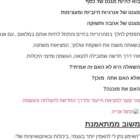
בוא להיות מגנט של כסף
תפקוד האתר
ומבנהו,
מגנט של אנרגיות חיוביות ומעצימות
בהתבסס על
אופן השימוש
מגנט של אהבה ותשוקה
באתר.
תפסיק להלך בסהרוריות בחיים והתחל לחיות אותם במלואם , עם אנרגי
כשאתה משנה את השקפת עולמך, המציאות משתנה.
חוויית
משתמש
זוהי דרך חדשה שמובילה להנאה, הגשמה ומיצוי היכולות.
כדי שהאתר
שלנו יעבוד
השאלה היא לא האם זה אמיתי?
בצורה
מיטבית
אלא האם אתה מוכן?
במהלך
ביקורך. אם
האם את מוכנה?
תסרב/י
לקובצי
צור קשר למציאת הייעוד והדרך החדשה להצלחה והגשמה
Cookie
אלו, חלק
מהפונקציות
באתר
משוב ממתאמנת
עשויות
להיעלם.
"האימון נתן לי להאמין יותר בעצמי, ביכולות ובאינטואיציות שלי.