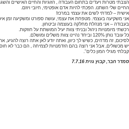
הצבתי מטרות ויעדים בתחום העבודה , הזוגיות והחיים האישיים והשגתי
החיים שלי השתנו. הפכתי להיות אדם אופטימי, חיובי ויוזם.
שיווקי
אישית – למדתי לשים את עצמי במרכז!
על ידי
אני משקיעה בעצמי. מטפחת את עצמי, עושה ספורט ומשקיעה זמן איכות
שיתוף
בעבודה – אני מנהלת מחלקה בעוצמה וביטחון.
תחומי
רכשתי מיומנויות ניהול ובניתי צוות יעיל המושתת על חוזקות.
העניין
כל עובד נותן 120% וביחד נהיינו צוות משלים ומושלם.
וההתנהגות
לסיכום, זה מדהים, כשיש לך כיוון, ואתה יודע לאן אתה רוצה להגיע, 
שלך בעת
יש מכשולים, אבל אני רוצה בהם הזדמנויות לצמיחה , הם כבר לא חוסמ
ביקורך
קבלתי מגילי המון כלים".
באתר,
תגדל
סמדר חבר, קבוץ גזית 7.7.16
ההזדמנות
לראות תוכן
והצעות
מותאמות
אישית.