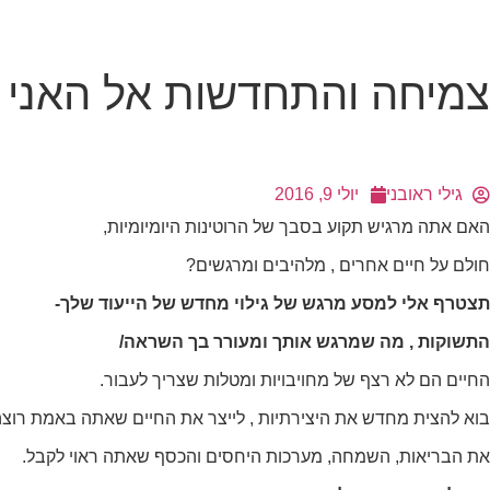
צמיחה והתחדשות אל האני 
גילי ראובני
יולי 9, 2016
האם אתה מרגיש תקוע בסבך של הרוטינות היומיומיות,
הכרחי
קובצי
חולם על חיים אחרים , מלהיבים ומרגשים?
Cookie אלו
אינם
תצטרף אלי למסע מרגש של גילוי מחדש של הייעוד שלך-
אופציונליים.
הם נדרשים
התשוקות , מה שמרגש אותך ומעורר בך השראה/
להפעלת
האתר.
החיים הם לא רצף של מחויבויות ומטלות שצריך לעבור.
בוא להצית מחדש את היצירתיות , לייצר את החיים שאתה באמת רוצה
סטטיסטיקות
את הבריאות, השמחה, מערכות היחסים והכסף שאתה ראוי לקבל.
כדי שנוכל
לשפר את