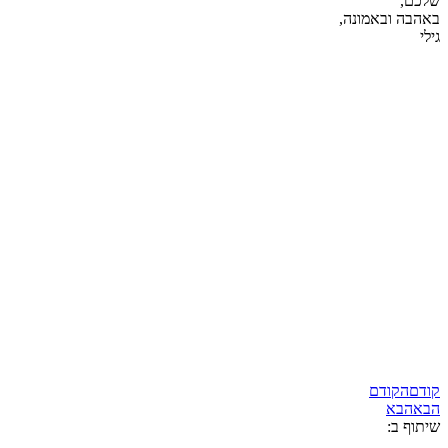
שלכם,
באהבה ובאמונה,
גילי
קודם
הקודם
הבא
הבא
שיתוף ב: