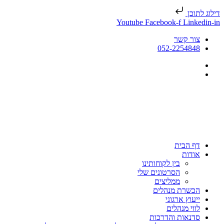
דילוג לתוכן
Youtube
Facebook-f
Linkedin-in
צור קשר
052-2254848
דף הבית
אודות
בין לקוחותינו
הסרטונים שלי
ממליצים
הכשרת מנהלים
ייעוץ ארגוני
לווי מנהלים
סדנאות והדרכות