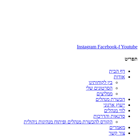
Instagram
Facebook-f
Youtube
תפריט
דף הבית
אודות
בין לקוחותינו
הסרטונים שלי
ממליצים
הכשרת מנהלים
ייעוץ ארגוני
לווי מנהלים
סדנאות והדרכות
הקורס להכשרת מנהלים ופיתוח מנהיגות ניהולית
מאמרים
צור קשר