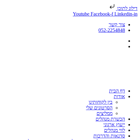
דילוג לתוכן
Youtube
Facebook-f
Linkedin-in
צור קשר
052-2254848
דף הבית
אודות
בין לקוחותינו
הסרטונים שלי
ממליצים
הכשרת מנהלים
ייעוץ ארגוני
לווי מנהלים
סדנאות והדרכות