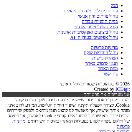
הכל
פיתוח מנהלים ומנהיגות ניהולית
ניהול צוותים והון אנושי
בניית תוכניות עבודה
הובלת שינוי וייעוץ ארגוני
ניהול ביצועים ואפקטיביות ארגונית
ניהול אפקטיבי בעידן ה- AI
מדיניות פרטיות
ניהול העדפות קוקיז
הצהרת נגישות
תנאי שימוש באתר
מפת האתר
צור קשר
2026 © כל הזכויות שמורות לגילי ראובני
Created by
ICDigit
אנו מעריכים את פרטיותך
בעת ביקורך באתר, ייתכן שיישמר מידע בדפדפן שלך בצורת קובצי
Cookie, לצורך הפעלה תקינה ושיפור חוויית הגלישה. המידע לרוב אינו
מזהה אותך אישית, אך מאפשר לנו להציג תוכן מותאם ולספק שירותים
טובים יותר. באפשרותך לבחור אילו קובצי Cookie לאפשר, אך חסימה
של חלקם עשויה לפגוע בפעילות האתר ובאיכות השירותים.
מדיניות
פרטיות
הגדרות
אשר הכל