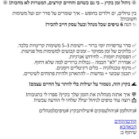
🌞
ניהול זמן בקיץ – כי גם כשחם והחיים קורצים, המטרות לא מחכות!
🌞
בין טיולים, ים וילדים בחופש – איך שומרים על סדר יום ועל משימות
חשובות?
✨ הנה
6 טיפים שכל מנהל ובעל עסק חייב להכיר!
✅ סדר עדיפויות יומי ברור – רשימת 3–5 משימות קריטיות בלבד.
✅ בלוקים של זמן ממוקד – זמנים קבועים למשימות מול פגישות.
✅ הפסקות יזומות – לחידוש אנרגיות.
✅ אמירת "לא" חכמה – גבולות ברורים למה שלא דחוף.
✅ מינוף טכנולוגיה – כלים דיגיטליים ויומנים.
✅ תכנון שבועי + גמישות – להתארגן ולהיות פתוחים לשינויים.
🌊
בקיץ הזה, נשמור על יעילות בלי לוותר על החיים עצמם!
💬 איך את/ה מנהל/ת את הזמן שלך בקיץ? ספרו לי בתגובות!
📩 רוצה עוד טיפים לניהול יעיל? שלח/י לי הודעה עכשיו!
#ניהולזמן #ניהולעסקים #יעילותבקיץ #טיפיםלמנהלים
קודם
הקודם
הבא
הבא
שיתוף ב: