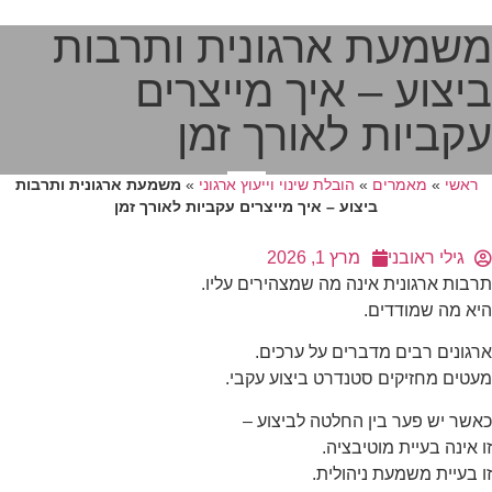
משמעת ארגונית ותרבות
ביצוע – איך מייצרים
עקביות לאורך זמן
ראשי
»
מאמרים
»
הובלת שינוי וייעוץ ארגוני
»
משמעת ארגונית ותרבות
ביצוע – איך מייצרים עקביות לאורך זמן
הכרחי
גילי ראובני
מרץ 1, 2026
קובצי
Cookie אלו
תרבות ארגונית אינה מה שמצהירים עליו.
אינם
היא מה שמודדים.
אופציונליים.
הם נדרשים
ארגונים רבים מדברים על ערכים.
להפעלת
האתר.
מעטים מחזיקים סטנדרט ביצוע עקבי.
כאשר יש פער בין החלטה לביצוע –
זו אינה בעיית מוטיבציה.
סטטיסטיקות
כדי שנוכל
זו בעיית משמעת ניהולית.
לשפר את