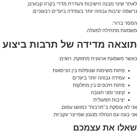
לאחר שינוי מבנה הישיבות והגדרת מדדי בקרה קבועים,
נרשמה יציבות גבוהה יותר בעמידה ביעדים רבעוניים.
שיווקי
על ידי
המסר ברור:
שיתוף
משמעת מתחילה למעלה.
תחומי
העניין
וההתנהגות
תוצאה מדידה של תרבות ביצוע
שלך בעת
ביקורך
באתר,
כאשר משמעת ארגונית מחוזקת, רואים:
תגדל
ההזדמנות
פחות משימות שנופלות בין הכיסאות
לראות תוכן
עמידה גבוהה יותר ביעדים
והצעות
פחות חיכוכים בין מחלקות
מותאמות
אישית.
קיצור זמני תגובה
יציבות תפעולית
אני לא עוסקת ב"תרבות" כמושג עמום.
אני בונה עם הנהלה מנגנון שמייצר עקביות.
שאלו את עצמכם