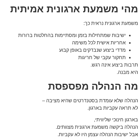
תפקוד האתר
מהי משמעת ארגונית אמיתית
ומבנהו,
בהתבסס על
אופן השימוש
משמעת ארגונית נראית כך:
באתר.
ישיבות שמתחילות בזמן ומסתיימות בהחלטות ברורות
אחריות אישית לכל משימה
חוויית
מדדי ביצוע שנבדקים באופן קבוע
משתמש
תחקור עקבי של חריגות
כדי שהאתר
תרבות ביצוע אינה רגש.
שלנו יעבוד
בצורה
היא מבנה.
מיטבית
במהלך
מה הנהלה מפספסת
ביקורך. אם
תסרב/י
לקובצי
הנהלה שלא עומדת בסטנדרטים שהיא מציבה –
Cookie
לא תראה עקביות בארגון.
אלו, חלק
מהפונקציות
בארגון חינוכי שליוויתי,
באתר
עשויות
הנהלה ביקשה משמעת ארגונית מצוותים.
להיעלם.
אבל ישיבות הנהלה עצמן היו לא עקביות.