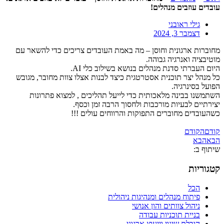
עובדים עוזבים מנהלים!
גילי ראובני
דצמבר 3, 2024
מחוברות ארגונית וחוסן – מה באמת העובדים צריכים כדי להשאר עם
מוטיבציה ואנרגיה גבוהה.
היום העברתי סדנת מנהלים בנושא בשילוב כלי AI.
כל מנהל יצר תוכנית אסטרטגית כיצד לבנות אצלו צוות מחובר, מגובש
הפועל בסינרגיה.
השתמשנו בבינה מלאכותית כדי לייעל תהליכים , למצוא פתרונות
יצירתיים לבעיות מורכבות ולחסוך הרבה זמן וכסף.
כשהעובדים מחוברים התפוקות והרווחים עולים !!!
קודם
הקודם
הבא
הבא
שיתוף ב:
קטגוריות
הכל
פיתוח מנהלים ומנהיגות ניהולית
ניהול צוותים והון אנושי
בניית תוכניות עבודה
הובלת שינוי וייעוץ ארגוני