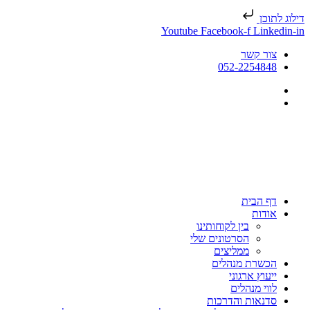
דילוג לתוכן
Youtube
Facebook-f
Linkedin-in
צור קשר
052-2254848
דף הבית
אודות
בין לקוחותינו
הסרטונים שלי
ממליצים
הכשרת מנהלים
ייעוץ ארגוני
לווי מנהלים
סדנאות והדרכות