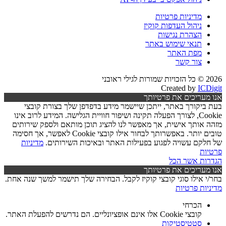
מדיניות פרטיות
ניהול העדפות קוקיז
הצהרת נגישות
תנאי שימוש באתר
מפת האתר
צור קשר
2026 © כל הזכויות שמורות לגילי ראובני
Created by
ICDigit
אנו מעריכים את פרטיותך
בעת ביקורך באתר, ייתכן שיישמר מידע בדפדפן שלך בצורת קובצי
Cookie, לצורך הפעלה תקינה ושיפור חוויית הגלישה. המידע לרוב אינו
מזהה אותך אישית, אך מאפשר לנו להציג תוכן מותאם ולספק שירותים
טובים יותר. באפשרותך לבחור אילו קובצי Cookie לאפשר, אך חסימה
של חלקם עשויה לפגוע בפעילות האתר ובאיכות השירותים.
מדיניות
פרטיות
הגדרות
אשר הכל
אנו מעריכים את פרטיותך
בחר/י אילו סוגי קובצי קוקיז לקבל. הבחירה שלך תישמר למשך שנה אחת.
מדיניות פרטיות
הכרחי
קובצי Cookie אלו אינם אופציונליים. הם נדרשים להפעלת האתר.
סטטיסטיקות