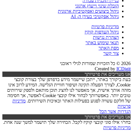
בניית תוכניות עבודה
הובלת שינוי וייעוץ ארגוני
ניהול ביצועים ואפקטיביות ארגונית
ניהול אפקטיבי בעידן ה- AI
מדיניות פרטיות
ניהול העדפות קוקיז
הצהרת נגישות
תנאי שימוש באתר
מפת האתר
צור קשר
2026 © כל הזכויות שמורות לגילי ראובני
Created by
ICDigit
אנו מעריכים את פרטיותך
בעת ביקורך באתר, ייתכן שיישמר מידע בדפדפן שלך בצורת קובצי
Cookie, לצורך הפעלה תקינה ושיפור חוויית הגלישה. המידע לרוב אינו
מזהה אותך אישית, אך מאפשר לנו להציג תוכן מותאם ולספק שירותים
טובים יותר. באפשרותך לבחור אילו קובצי Cookie לאפשר, אך חסימה
של חלקם עשויה לפגוע בפעילות האתר ובאיכות השירותים.
מדיניות
פרטיות
הגדרות
אשר הכל
אנו מעריכים את פרטיותך
בחר/י אילו סוגי קובצי קוקיז לקבל. הבחירה שלך תישמר למשך שנה אחת.
מדיניות פרטיות