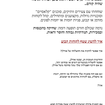
שהיה קודם..
שוחחתי עם צעירים וותיקים, סוכנים "קלאסיים"
וסוכנויות גדולות, מקצוענים ומתחילים, קהל לקוחות
מזדמן או קבוע, פניות יזומות או יוזמות לפונים.
נדמה שכולם חווים תופעה דומה:
שחיקה בהכנסות
ובמכירות, תנודתיות גבוהה וחוסר ודאות.
איך להשיג שטף לקוחות קבוע
איך אפשר לחקות את ההצלחה של אורלן?
החדשות הטובות הן, שכמו אורלן,
אפשר להצליח בשיעורים דומים או גבוהים יותר,
גם אם היקף הפעילות שלך נמוך בהרבה משל אורלן.
וגם אם הזה סוכנות שלך מתחילה או ותיקה, יוזמת
או מקבלת, עם לקוחות מזדמנים או קבועים.
איך?
עם תוכנית ברורה ושיטתית להשיג שטף מכירות קבוע