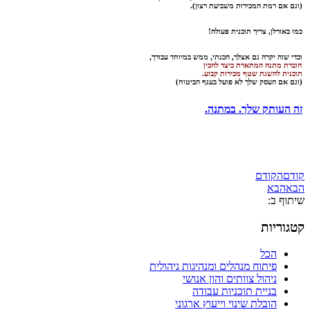
(
וגם אם רמת המכירות משביעת רצון).
כמו באורלן,
צריך תוכנית פעולה!
וכדי שזה יקרה גם אצלך, הכנתי, ממש במיוחד עבורך,
חוברת מתנה המתארת כיצד להכין
תוכנית להשגת שטף מכירות קבוע
.
(וגם אם העסק שלך לא פועל בענף הביטוח)
זה העותק שלך. במתנה.
קודם
הקודם
הבא
הבא
שיתוף ב:
קטגוריות
הכל
פיתוח מנהלים ומנהיגות ניהולית
ניהול צוותים והון אנושי
בניית תוכניות עבודה
הובלת שינוי וייעוץ ארגוני