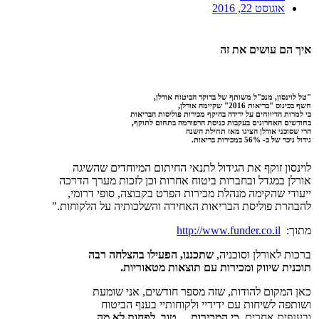
אוגוסט 22, 2016
איך הם עושים את זה
"טל לוינסון, מנכ"ל משותף של ברוקר הביטוח אורלן,
חשף בכינוס "בריאות 2016" שקיימה אורלן,
כי למרות הדיווחים על ירידה בהיקף מכירות פוליסות הבריאות
בחודשים האחרונים בעקבות כניסת הרפורמה בתחום לתוקף,
הרי שסוכני אורלן הציגו מאז תחילת השנה
גידול ניכר של כ- 56% במכירות בריאות.
לוינסון זוקף את הגידול לתנאי החיתום המיוחדים שהשיגה
אורלן במגדל ובחברות ביטוח אחרות וכן לזכות מערך הדרכה
ייעודי שהקימה מנהלת מכירות הפרט בקבוצה, סופי דרומי,
להבהרת פוליסת הבריאות האחידה והשלכותיה על הלקוחות."
מתוך:
http://www.funder.co.il
ברכות לאורלן וסוכניה,
שתכננו, הפעילו בהצלחה רבה
תוכנית שיווק ומכירות עם תוצאות מטאוריות.
כאן המקום להודות, שזה מספר חודשים, אני שומעת
ושותפה לשיחות עם ידידיי ולקוחותיי בענף הביטוח
ובענפים אחרים,
כי המכירות… טוב, לפחות לא מה