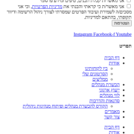
אני מאשר/ת קבלת תכנים, טיפים ומידע פרסומי
אני מאשר/ת כי קראתי והבנתי את
מדיניות הפרטיות
, וכי אני
מסכים/ה לשמירת ועיבוד הפרטים שמסרתי לצורך ניהול הרשימה ודיוור
תקופתי, בהתאם למדיניות.
הצטרפות
Instagram
Facebook-f
Youtube
תפריט
דף הבית
אודות
בין לקוחותינו
הסרטונים שלי
ממליצים
הכשרת מנהלים
ייעוץ ארגוני
לווי מנהלים
סדנאות והדרכות
הקורס להכשרת מנהלים ופיתוח מנהיגות ניהולית
מאמרים
צור קשר
דף הבית
אודות