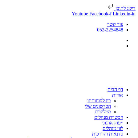
דילוג לתוכן
Youtube
Facebook-f
Linkedin-in
צור קשר
052-2254848
דף הבית
אודות
בין לקוחותינו
הסרטונים שלי
ממליצים
הכשרת מנהלים
ייעוץ ארגוני
לווי מנהלים
סדנאות והדרכות