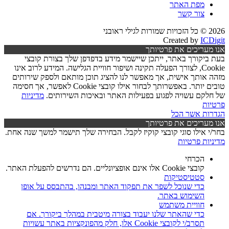
מפת האתר
צור קשר
2026 © כל הזכויות שמורות לגילי ראובני
Created by
ICDigit
אנו מעריכים את פרטיותך
בעת ביקורך באתר, ייתכן שיישמר מידע בדפדפן שלך בצורת קובצי
Cookie, לצורך הפעלה תקינה ושיפור חוויית הגלישה. המידע לרוב אינו
מזהה אותך אישית, אך מאפשר לנו להציג תוכן מותאם ולספק שירותים
טובים יותר. באפשרותך לבחור אילו קובצי Cookie לאפשר, אך חסימה
של חלקם עשויה לפגוע בפעילות האתר ובאיכות השירותים.
מדיניות
פרטיות
הגדרות
אשר הכל
אנו מעריכים את פרטיותך
בחר/י אילו סוגי קובצי קוקיז לקבל. הבחירה שלך תישמר למשך שנה אחת.
מדיניות פרטיות
הכרחי
קובצי Cookie אלו אינם אופציונליים. הם נדרשים להפעלת האתר.
סטטיסטיקות
כדי שנוכל לשפר את תפקוד האתר ומבנהו, בהתבסס על אופן
השימוש באתר.
חוויית משתמש
כדי שהאתר שלנו יעבוד בצורה מיטבית במהלך ביקורך. אם
תסרב/י לקובצי Cookie אלו, חלק מהפונקציות באתר עשויות