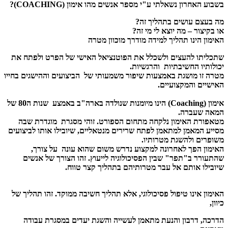
בשבוע האחרון נשאלתי ע"י מספר אנשים מהו אימון (COACHING)?
מה בעצם עושים בתהליך זה?
או בקיצור – מה יוצא לי מי זה?
האימון הינו תהליך למידה מודרך מוכוון מטרה
שתכליתו להעצים ולשכלל את הפוטנציאל האישי של הפרט ולפתח את
יכולותיו החשיבתיות והרגשיות.
מטרה זו מושגת באמצעות שיפור משמעותי של הביצועים וההישגים בחייו
האישיים והמקצועיים.
אימון (Coaching) הינו מיומנות שנולדה בארה"ב באמצע שנות ה80 של
המאה שעברה.
מטאפורת האימון נלקחה מתחום הספורט. זוהי מסגרת מוגדרת שבה
מסייע המאמן למתאמן לפתח שרירים מנטאליים, שיובילו אותו לביצועים
משופרים ולהשגת מטרותיו.
האימון הפך לאחרונה למקצוע נדרש משום שהוא עונה על צורך,
שהתעורר ב"תפר" שבין הפסיכולוגיה לייעוץ. זהו הצורך של אנשים
שיובילו אותם אל עבר מטרותיהם בתהליך קצר טווח.
האימון אינו טיפול פסיכולוגי, אלא תהליך חשיבה ממוקד. זהו תהליך של
כיוון,
הדרכה, דרבון והנעת מתאמן לעשייה והשגת יעדים במסגרת עבודה