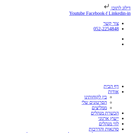
דילוג לתוכן
Youtube
Facebook-f
Linkedin-in
צור קשר
052-2254848
דף הבית
אודות
בין לקוחותינו
הסרטונים שלי
ממליצים
הכשרת מנהלים
ייעוץ ארגוני
לווי מנהלים
סדנאות והדרכות