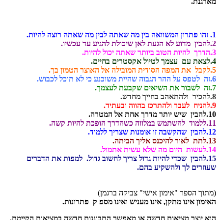
מארגנת.
1. זהו פתרון המשוואה בין מה שאתה לבין מה שאתה רוצה להיות.
2.להבין מדוע לא הגעת לאן שיכולת להגיע עד עכשיו.
3.הדרך להיות הטוב ביותר שאתה יכול להיות.
4.לצאת עם עצמך לטיול אקסטרים בחיים.
5.לקבל את המפה הסודית המובילה אל האוצר הטמון בך.
6.זה לטפס על ההר הגבוה שהיית משוכנע כי לא תוכל לכבוש.
7.זה לשבור את השיאים שקבעת לעצמך.
8.להכיר ולהתאהב בחייך מחדש.
9.להניח לעבר ולהתרכז בהווה ובעתיד.
10.להבין שיש יותר מדרך אחת אל המטרה.
11.ללמוד להשתמש במלווה כשהדרך הופכת להיות קשה.
12.להבין שהקשבה זו אומנות שצריך ללמוד.
13.לתת לאור להיכנס אליך הביתה.
14.לעשות היום מה שלא עשית אתמול.
15.להבין שכדי להיות גדול צריך לחשוב גדול. למפות את הדברים
שעוזרים לך ולהשקיע בהם.
(מתוך הספר "אימון אישי" צביקה ברגמן)
האימון אינו מתקן, אינו מעניש ואינו מספ
ק פתרונות.
הוא יוצר מציאות חדשה או מאפשר התבוננות חדשה במציאות הקיימת.