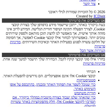
צור קשר
2026 © כל הזכויות שמורות לגילי ראובני
Created by
ICDigit
אנו מעריכים את פרטיותך
בעת ביקורך באתר, ייתכן שיישמר מידע בדפדפן שלך בצורת קובצי
Cookie, לצורך הפעלה תקינה ושיפור חוויית הגלישה. המידע לרוב אינו
מזהה אותך אישית, אך מאפשר לנו להציג תוכן מותאם ולספק שירותים
טובים יותר. באפשרותך לבחור אילו קובצי Cookie לאפשר, אך חסימה
של חלקם עשויה לפגוע בפעילות האתר ובאיכות השירותים.
מדיניות
פרטיות
הגדרות
אשר הכל
אנו מעריכים את פרטיותך
בחר/י אילו סוגי קובצי קוקיז לקבל. הבחירה שלך תישמר למשך שנה אחת.
מדיניות פרטיות
הכרחי
קובצי Cookie אלו אינם אופציונליים. הם נדרשים להפעלת האתר.
סטטיסטיקות
כדי שנוכל לשפר את תפקוד האתר ומבנהו, בהתבסס על אופן
השימוש באתר.
חוויית משתמש
כדי שהאתר שלנו יעבוד בצורה מיטבית במהלך ביקורך. אם
תסרב/י לקובצי Cookie אלו, חלק מהפונקציות באתר עשויות
להיעלם.