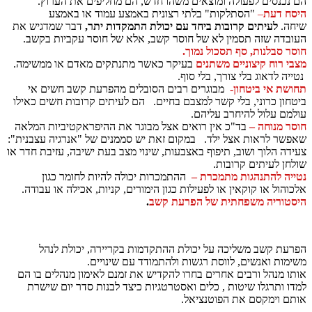
הם נכנסים לפעולה ומוצאים משהו חדש, הם מחליפים את הערוץ.
היסח דעת
–
"הסתלקות" בלתי רצונית באמצע עמוד או באמצע
שיחה.
לעיתים קרובות ביחד עם יכולת התמקדות יתר,
דבר שמדגיש את
העובדה שזה תסמין לא של חוסר קשב, אלא של חוסר עקביות בקשב.
חוסר סבלנות, סף תסכול נמוך.
מצבי רוח קיצוניים משתנים
בעיקר כאשר מתנתקים מאדם או ממשימה.
נטייה לדאוג בלי צורך, בלי סוף.
תחושת אי ביטחון-
מבוגרים רבים הסובלים מהפרעת קשב חשים אי
ביטחון כרוני, בלי קשר למצבם בחיים. הם לעיתים קרובות חשים כאילו
עולמם עלול להיחרב עליהם.
חוסר מנוחה –
בד"כ אין רואים אצל מבוגר את ההיפראקטיביות המלאה
שאפשר לראות אצל ילד. במקום זאת יש סממנים של "אנרגיה עצבנית":
צעידה הלוך ושוב, תיפוף באצבעות, שינוי מצב בעת ישיבה, עזיבת חדר או
שולחן לעיתים קרובות.
נטייה להתנהגות מתמכרת –
ההתמכרות יכולה להיות לחומר כגון
אלכוהול או קוקאין או לפעילות כגון הימורים, קניות, אכילה או עבודה.
היסטוריה משפחתית של הפרעת קשב
.
הפרעת קשב משליכה על יכולת ההתקדמות בקריירה, יכולת לנהל
משימות ואנשים, לווסת רגשות ולהתמודד עם שינויים.
אותו מנהל ורבים אחרים בחרו להקדיש את זמנם לאימון מנהלים בו הם
למדו ותרגלו שיטות , כלים ואסטרטגיות כיצד לבנות סדר יום שישרת
אותם וימקסם את הפוטנציאל.