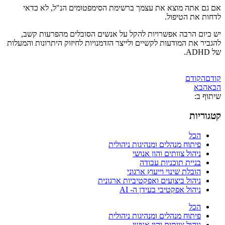
אם גם אתה מוצא את עצמך ברשימת הסימפטומים הנ"ל, לא כדאי
לדחות את הטיפול.
יש כיום הרבה אפשרויות להקל על אנשים הסובלים מהפרעות קשב,
להגביר את המודעות לקשיים ולייצר הזדמנויות לחיזוק היתרונות והמעלות
של ADHD.
קודם
הקודם
הבא
הבא
שיתוף ב:
קטגוריות
הכל
פיתוח מנהלים ומנהיגות ניהולית
ניהול צוותים והון אנושי
בניית תוכניות עבודה
הובלת שינוי וייעוץ ארגוני
ניהול ביצועים ואפקטיביות ארגונית
ניהול אפקטיבי בעידן ה- AI
הכל
פיתוח מנהלים ומנהיגות ניהולית
ניהול צוותים והון אנושי