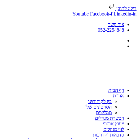
דילוג לתוכן
Youtube
Facebook-f
Linkedin-in
צור קשר
052-2254848
דף הבית
אודות
בין לקוחותינו
הסרטונים שלי
ממליצים
הכשרת מנהלים
ייעוץ ארגוני
לווי מנהלים
סדנאות והדרכות