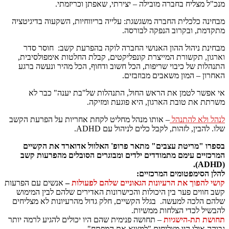
מנכ"ל מצליח בחברה מובילה – יצירתי, שאפתן וכריזמתי.
מבחינה כלכלית החברה משגשגת: עלייה בריווחיות, השקעוה בדיגיטציה
מתקדמת, ובקרוב הנפקה לבורסה.
מבחינת ניהול ההון האנושי החברה לוקה בהפרעת קשב: חוסר סדר
וארגון, תקשורת המייצרת קונפליקטים, קבלת החלטות אימפולסיבית,
התנהלות של כיבוי שריפות, הכל חשוב ודחוף, הכל מהיר ונעשה ברגע
האחרון – המון משאבים מבוזבזים.
אי אפשר לטמן את הראש החול, התנהלות של"בת יענה" כבר לא
משרתת את טובת הארגון, היא פוגעת ומזיקה.
לנהל ולא להתנהל
– אותו מנהל מחליט לקחת אחריות על הפרעת הקשב
שלו. להבין, לזהות, לקבל כלים לניהול עם ADHD.
בספרו
"מריטת עצבים" מתאר פרופ' האלוול אדוארד את הקשיים
המרכזיים עימם מתמודדים ילדים ומבוגרים הסובלים מהפרעות קשב
(ADHD).
להלן הסימפטומים המרכזיים:
קושי להפוך את הרעיונות הגאוניים שלהם לפעולות
–
אנשים עם הפרעות
קשב חווים פער בין היכולות והכישרונות האדירים שלהם לבין המימוש
שלהם הלכה למעשה. בגלל הקשיים, חלק גדול מהרעיונות לא מצליחים
להבשיל לכדי הצלחות ממשיות.
תחושת תת-הישגיות
– תחושה פנימית שהם היו יכולים להגיע לרמה יותר
גבוהה אילו היו מצליחים "למצוא את המפתח".