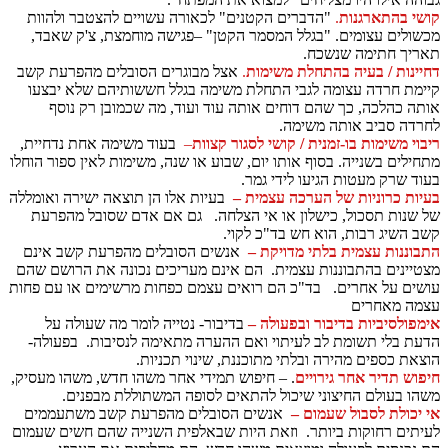
קושי בהתארגנות
.
"הדברים הקטנים" לכאורה עשויים להצטבר ולהוות
מכשולים עצומים. "בגלל המסמר הקטן" –פגישה מוחמצת, צ'ק שאבד,
תאריך חתימה שנשכח.
דחיינות / בעיה בהתחלת משימות
.
אצל מבוגרים הסובלים מהפרעת קשב
קיימת חרדה עצומה לגבי התחלת משימה בגלל חששותיהם שלא יבצעו
אותה כהלכה, כך שהם דוחים אותה עוד ועוד, מה שכמובן רק נוסף
לחרדה סביב אותה משימה.
ריבוי משימות בו-זמנית / קושי לסגור קצוות
–
בעוד משימה אחת נדחיית,
מתחילים בשנייה. בסוף אותו יום, שבוע או שנה, משימות לאין ספור הוחלו
בעוד שרק מעטות הגיעו לידי גמר.
בעיות כרוניות של הערכה עצמית –
בעיות אלו הן תוצאה ישירה ואומללה
של שנות תסכול, כישלון או אי הצלחה. גם אם אדם שסובל מהפרעת
קשב השיג רבות, הוא חש בד"כ לקוי.
התבוננות עצמית בלתי מדויקת –
אנשים הסובלים מהפרעת קשב אינם
מצטיינים בהתבוננות עצמית. הם אינם מעריכים נכונה את הרושם שהם
עושים על אחרים. בד"כ הם רואים עצמם כפחות מרשימים או עם פחות
עצמה מאחרים
אימפולסיביות בדיבור ובפעולה –
בדיבור- נטייה לומר מה שעולה על
הדעת בלי תשומת לב לעיתוי ואם ההערה מתאימה לנסיבות. בפעולה-
הוצאת כספים מהירה ובלתי מתוכננת, שינוי תכניות.
חיפוש תדיר אחר גירויים
. – חיפוש תמידי אחר משהו חדש, משהו מעסיק,
משהו בעולם החיצוני שיכול להתאים לסופה המשתוללת מבפנים.
אי יכולת לסבול שעמום –
אנשים הסובלים מהפרעת קשב משתעממים
לעיתים רחוקות ביותר. וזאת היות שבאלפית השנייה שהם חשים שעמום