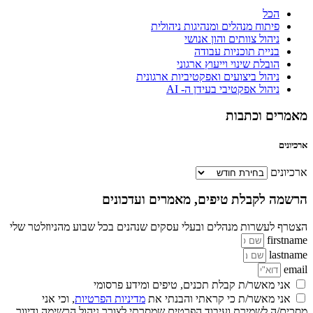
הכל
פיתוח מנהלים ומנהיגות ניהולית
ניהול צוותים והון אנושי
בניית תוכניות עבודה
הובלת שינוי וייעוץ ארגוני
ניהול ביצועים ואפקטיביות ארגונית
ניהול אפקטיבי בעידן ה- AI
מאמרים וכתבות
ארכיונים
ארכיונים
הרשמה לקבלת טיפים, מאמרים ועדכונים
הצטרף לעשרות מנהלים ובעלי עסקים שנהנים בכל שבוע מהניוזלטר שלי
firstname
lastname
email
אני מאשר/ת קבלת תכנים, טיפים ומידע פרסומי
אני מאשר/ת כי קראתי והבנתי את
מדיניות הפרטיות
, וכי אני
מסכים/ה לשמירת ועיבוד הפרטים שמסרתי לצורך ניהול הרשימה ודיוור