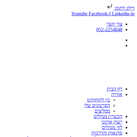
דילוג לתוכן
Youtube
Facebook-f
Linkedin-in
צור קשר
052-2254848
דף הבית
אודות
בין לקוחותינו
הסרטונים שלי
ממליצים
הכשרת מנהלים
ייעוץ ארגוני
לווי מנהלים
סדנאות והדרכות