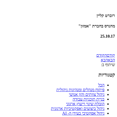
רוברט קליין
מהנדס בחברת "אמזון"
25.10.17
קודם
הקודם
הבא
הבא
שיתוף ב:
קטגוריות
הכל
פיתוח מנהלים ומנהיגות ניהולית
ניהול צוותים והון אנושי
בניית תוכניות עבודה
הובלת שינוי וייעוץ ארגוני
ניהול ביצועים ואפקטיביות ארגונית
ניהול אפקטיבי בעידן ה- AI