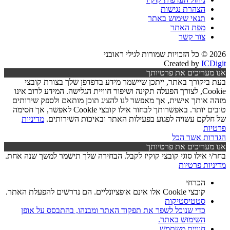
הצהרת נגישות
תנאי שימוש באתר
מפת האתר
צור קשר
2026 © כל הזכויות שמורות לגילי ראובני
Created by
ICDigit
אנו מעריכים את פרטיותך
בעת ביקורך באתר, ייתכן שיישמר מידע בדפדפן שלך בצורת קובצי
Cookie, לצורך הפעלה תקינה ושיפור חוויית הגלישה. המידע לרוב אינו
מזהה אותך אישית, אך מאפשר לנו להציג תוכן מותאם ולספק שירותים
טובים יותר. באפשרותך לבחור אילו קובצי Cookie לאפשר, אך חסימה
של חלקם עשויה לפגוע בפעילות האתר ובאיכות השירותים.
מדיניות
פרטיות
הגדרות
אשר הכל
אנו מעריכים את פרטיותך
בחר/י אילו סוגי קובצי קוקיז לקבל. הבחירה שלך תישמר למשך שנה אחת.
מדיניות פרטיות
הכרחי
קובצי Cookie אלו אינם אופציונליים. הם נדרשים להפעלת האתר.
סטטיסטיקות
כדי שנוכל לשפר את תפקוד האתר ומבנהו, בהתבסס על אופן
השימוש באתר.
חוויית משתמש