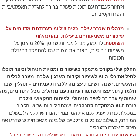
ולחזור לעבודה עם תוכנית פעולה ברורה להגדלת האפקטיביות
שיווקי
והפרודוקטיביות.
על ידי
שיתוף
מנהלים שכבר שילבו כלים של AI בעבודתם מדווחים על
תחומי
העניין
שיפורים משמעותיים ביעילות ובהתנהלות
וההתנהגות
השוטפת
. לדוגמה, מנהל מכירות שחסך 20% מהזמן על
שלך בעת
משימות ניהוליות, והפנה את הצוות שלו להתמקד בהגדלת
ביקורך
באתר,
הכנסות.
תגדל
ההזדמנות
החלק שלי בקורס מתמקד בשיפור מיומנויות הניהול וכיצד תוכלו
לראות תוכן
לנצל את כלי ה-AI לשיפור וקידום הארגון שלכם. מעבר לכלים
והצעות
המעשיים, ישנה חשיבות עצומה ללמידת עמיתים – תהליך שבו
מותאמות
אישית.
תלמדו, תתייעצו ותשתפו רעיונות עם מנהלים מכל התחומים, מה
שמוסיף ערך רב לשיח הניהולי ולפיתוח המקצועי שלכם.
קורס ה-
AI המתקדם למנהלים
, שמתחיל ביום שלישי הקרוב
במכללת כנרת, יעניק לכם את המיומנויות הנדרשות לניהול בעולם
המודרני, בשילוב עם כלים פרקטיים של בינה מלאכותית שישדרגו את
היכולות שלכם כמנהלים.
הירשמו עוד היום
וקחו את הצעד הראשון לשדרוג כישורי הניהול