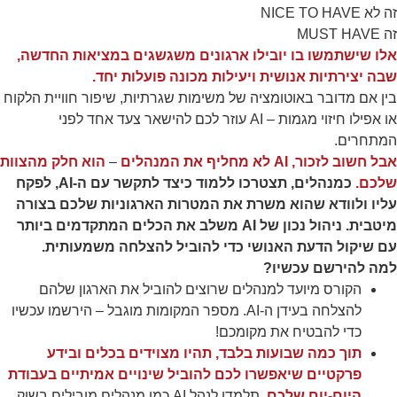
זה לא NICE TO HAVE
תפקוד האתר
ומבנהו,
זה MUST HAVE
בהתבסס על
אלו שישתמשו בו יובילו ארגונים משגשגים במציאות החדשה,
אופן השימוש
שבה יצירתיות אנושית ויעילות מכונה פועלות יחד.
באתר.
בין אם מדובר באוטומציה של משימות שגרתיות, שיפור חוויית הלקוח
או אפילו חיזוי מגמות – AI עוזר לכם להישאר צעד אחד לפני
חוויית
המתחרים.
משתמש
אבל חשוב לזכור, AI לא מחליף את המנהלים
–
הו
א חלק מהצוות
כדי שהאתר
שלכם.
כמנהלים, תצטרכו ללמוד כיצד לתקשר עם ה-AI, לפקח
שלנו יעבוד
בצורה
עליו ולוודא שהוא משרת את המטרות הארגוניות שלכם בצורה
מיטבית
מיטבית. ניהול נכון של AI משלב את הכלים המתקדמים ביותר
במהלך
עם שיקול הדעת האנושי כדי להוביל להצלחה משמעותית.
ביקורך. אם
תסרב/י
למה להירשם עכשיו?
לקובצי
הקורס מיועד למנהלים שרוצים להוביל את הארגון שלהם
Cookie
להצלחה בעידן ה-AI. מספר המקומות מוגבל – הירשמו עכשיו
אלו, חלק
מהפונקציות
כדי להבטיח את מקומכם!
באתר
תוך כמה שבועות בלבד, תהיו מצוידים בכלים ובידע
עשויות
פרקטיים שיאפשרו לכם להוביל שינויים אמיתיים בעבודת
להיעלם.
היום-יום שלכם
. תלמדו לנהל AI כמו מנהלים מובילים בשוק,