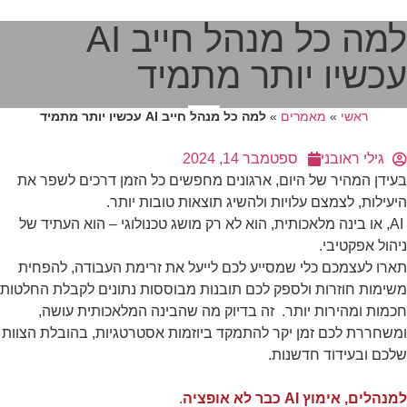
למה כל מנהל חייב AI
עכשיו יותר מתמיד
ראשי
»
מאמרים
»
למה כל מנהל חייב AI עכשיו יותר מתמיד
גילי ראובני
ספטמבר 14, 2024
בעידן המהיר של היום, ארגונים מחפשים כל הזמן דרכים לשפר את
הכרחי
היעילות, לצמצם עלויות ולהשיג תוצאות טובות יותר.
קובצי
AI, או בינה מלאכותית, הוא לא רק מושג טכנולוגי – הוא העתיד של
Cookie אלו
ניהול אפקטיבי.
אינם
אופציונליים.
תארו לעצמכם כלי שמסייע לכם לייעל את זרימת העבודה, להפחית
הם נדרשים
משימות חוזרות ולספק לכם תובנות מבוססות נתונים לקבלת החלטות
להפעלת
חכמות ומהירות יותר. זה בדיוק מה שהבינה המלאכותית עושה,
האתר.
ומשחררת לכם זמן יקר להתמקד ביוזמות אסטרטגיות, בהובלת הצוות
שלכם ובעידוד חדשנות.
סטטיסטיקות
כדי שנוכל
למנהלים, אימוץ AI כבר לא אופציה
.
לשפר את