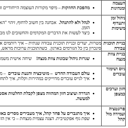
העצמה
מהפכת החוזקות
– מיפוי מקורות העוצמה הייחודיים ו
ומנהיגות
ניהול זמן
לנהל ולא להתנהל.
אבחנה בין חשוב לדחוף, זיהוי "האב
ותעדוף
הזמן.
משימות
כיצד לעשות את הדברים המקדמים והחשובים לנו מבלי 
בניית תוכנית
מטרות, יעדים ובניית תוכנית עבודה שנתית – איך רותמים א
עבודה
סינכרון בין כל הגורמים בארגון. כשהתוכנית ערוכות מראש
בניית צוות
שגרות ניהול שבונות צוות מנצח!
שיחה אישית משמעותי
מנצח
גיוס ושימור
עולם העבודה החדש – מוטיבציה והנעת עובדים
– מ
עובדים
איך לגייס עובדים מדוייקים במהירות וקלות, איך לתחז
חזון וערכים
הגדרה ועיצוב חזון המהווה מצפן לקבלת החלטות אסטרט
כמצפן
למעשה.
פרזנטציה
איך מתגברים על פחד קהל, איך מעבירים מסרים באופ
ועמידה מול
שפת גוף אפקטיבית. הצגה עצמית מנצחת – כי אין הז
קהל