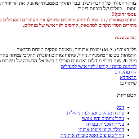
צוות ההנהלה של החברה שלנו עבר תהליך משמעותי שהזניק את הריווחיות
עמוס – בעלים של סוכנות ביטוח
עכשיו הזמן!!!
החגים מאחורינו, זה הזמן להתניע מהלכים שיזניקו את העובדים והמנהלים בא
מחירים חסרי תקדים לסדנאות, קורסים ולווי אישי של מנהלים.
קצת על עצמי:
גילי ראובני (
M.A.
) יועצת ארגונית, מאמנת עסקית ומנחת סדנאות.
התמחות בשיפור מיומנויות ניהול, פיתוח צוותים והובלת תהליכי צמיחה בארגו
מעל 20 שנה בליווי מנהלים וארגונים מובילים בישראל, הכשרה של עשרות מנהלים בעולמות הניהול והמנהיגות.
להזמנת סדנה / קורס / ליווי אישי למנהלים
קודם
הקודם
הבא
הבא
שיתוף ב:
קטגוריות
הכל
פיתוח מנהלים ומנהיגות ניהולית
ניהול צוותים והון אנושי
בניית תוכניות עבודה
הובלת שינוי וייעוץ ארגוני
ניהול ביצועים ואפקטיביות ארגונית