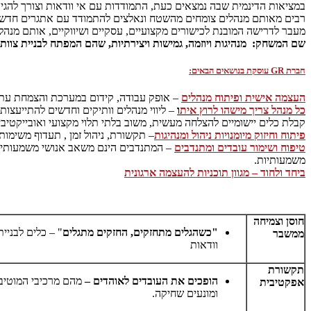
במציאות הדינמית שבה נמצאים כעת, התמודדות עם אי וודאות וצורך להגיב
רבים מאותם מנהלים צומחים מהשטח ונאלצים להתמודד עם אתגרים חדשי
מעבר לדרישה המובנת לכישורים מקצועיים, עסקיים ושיווקיים, אותם מנהלים 
שם המשחק: מנהיגות ויוזמה, גמישות ויצירתיות, שהם המפתח לבניית צוות
חברת
GR
עוסקת בנושאים הבאים:
העצמה אישית ופיתוח מנהלים
– אופק עבודה, קידום במערכת והצמחת עתוד
כל מנהל צריך מישהו לרוץ אית
ו
– ליווי מנהלים וותיקים וחדשים להתייעצו
קבלת כלים יישומיים להצלחה מעשית, משוב בלתי תלוי מקצועי ואובייקטיבי
פיתוח וחיזוק מיומנויות ניהול ומנהיגות
– תקשורת, ניהול זמן , תעדוף משימות,
טיפוח ושימור עובדים ומתנדבים
– המתנדבים הינם משאב אנושי משמעותי (ע
משמעותיות.
ביחד ולחוד – מגוון תוכניות להעצמה ארגונית
חוסן וצמיחה
"כשהגלים מתחזקים, החזקים מתגלים
" – כלים לבניית
ממשבר
וודאות
תקשורת
הופכים את העובדים לאוהדים –
מהם מרכיבי המוטיב
אפקטיבית
ומונעים שחיקה.