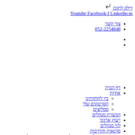
דילוג לתוכן
Youtube
Facebook-f
Linkedin-in
צור קשר
052-2254848
דף הבית
אודות
בין לקוחותינו
הסרטונים שלי
ממליצים
הכשרת מנהלים
ייעוץ ארגוני
לווי מנהלים
סדנאות והדרכות