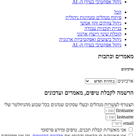
ניהול אפקטיבי בעידן ה- AI
הכל
פיתוח מנהלים ומנהיגות ניהולית
ניהול צוותים והון אנושי
בניית תוכניות עבודה
הובלת שינוי וייעוץ ארגוני
ניהול ביצועים ואפקטיביות ארגונית
ניהול אפקטיבי בעידן ה- AI
מאמרים וכתבות
ארכיונים
ארכיונים
הרשמה לקבלת טיפים, מאמרים ועדכונים
הצטרף לעשרות מנהלים ובעלי עסקים שנהנים בכל שבוע מהניוזלטר שלי
firstname
lastname
email
אני מאשר/ת קבלת תכנים, טיפים ומידע פרסומי
אני מאשר/ת כי קראתי והבנתי את
מדיניות הפרטיות
, וכי אני מסכים/ה