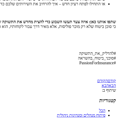
או התחילו לפתח רעיון חדש – איך להרחיב את השירותים שלכם כדי 
שתפו אותנו כאן: איזה צעד תעשו השבוע כדי להצית מחדש את התשוקה 
כי סוכן ביטוח שלא רק מוכר פוליסות, אלא מאיר דרך עבור לקוחותיו, הוא ס
#להדליק_את_התשוקה
#סוכני_ביטוח_בהשראה
#PassionForInsurance
קודם
הקודם
הבא
הבא
שיתוף ב:
קטגוריות
הכל
פיתוח מנהלים ומנהיגות ניהולית