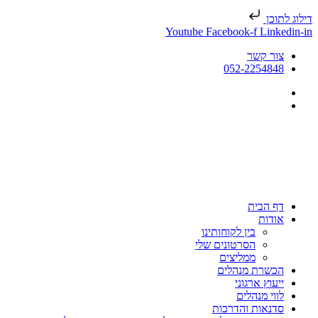
דילוג לתוכן
Youtube
Facebook-f
Linkedin-in
צור קשר
052-2254848
דף הבית
אודות
בין לקוחותינו
הסרטונים שלי
ממליצים
הכשרת מנהלים
ייעוץ ארגוני
לווי מנהלים
סדנאות והדרכות