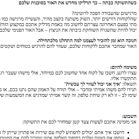
כשהתשוקה כבתה – כך תדליקו מחדש את האור בסוכנות שלכם
מרגישים שהעבודה הפכה לרוטינה?
שהלקוחות דורשים יותר, השוק משתנה בקצב מהיר, והעשייה מרגישה כמו מ
מתי בפעם האחרונה עצרתם לחשוב מה באמת מדליק אתכם במקצוע הזה?
יכול להיות שהשגרה השוחקת כיבתה את הניצוץ – אבל האור הפנימי שלכם 
חנוכה הוא זמן להזכיר לעצמנו למה התחלנו מלכתחילה
.
האור שמחבר אתכם ללקוחות שלכם, שעוזר להם להרגיש בטוחים ושקטים בז
משימה להיום
:
עצרו לרגע. חשבו על לקוח אחד שחשוב לכם במיוחד, אולי מישהו שעבר רג
תתקשרו אליו.
תשאלו:
'
איך אני יכול לעזור לך עכשיו
?'
תגידו להם משהו אמיתי ומחבר – אולי תודה על האמון שהם נתנו בכם, או
שימו לב – זו לא רק שיחת טלפון. זה קשר אמיתי שמדגיש את המשמעות ש
השבוע
:
אני מזמינה אתכם לעשות צעד קטן שמחזיר לכם את התשוקה:
חישבו איך אתם יכולים להפתיע לקוח עם שירות או פתרון שייתן לו
שתפו את הצוות שלכם בסיפור הצלחה אישי שיזכיר להם את המטר