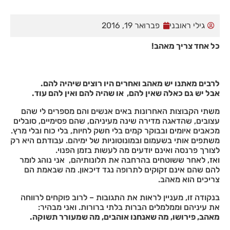
גילי ראובני
פברואר 19, 2016
כל אחד צריך מאהב!
לרבים מאתנו יש מאהב ואחרים היו רוצים שיהיה להם.
אבל יש גם כאלה שאין להם, או שהיה להם ואין להם עוד.
משתי הקבוצות האחרונות באים אנשים והם מספרים לי שהם
הכרחי
עצובים, שהדאגה מדירה שינה מעיניהם, שהם פסימיים, סובלים
קובצי
מכאבים איומים ובבוקר קמים בלי חשק לחיות, בלי כוח ובלי מרץ.
Cookie
משתפים אותי בשעמום ובמונוטוניות של ימיהם. עבודתם היא רק
אלו אינם
לצורך פרנסה ואינם יודעים מה לעשות בזמן הפנוי.
אופציונליים.
ואז, לאחר ששוטחים בהרחבה את תלונותיהם, אני נוהג לומר
הם
להם שהם אינם זקוקים לתרופה נגד דיכאון. מה שבאמת הם
נדרשים
צריכים הוא מאהב.
להפעלת
האתר.
בנקודה זו, מעניין לראות את התגובות – לרוב פוקחים לרווחה
את עיניהם וממלמלים הברות בלתי ברורות. ואני מבהיר:
מאהב, פירושו, מה שאנחנו אוהבים, מה שמעורר תשוקה.
סטטיסטיקות