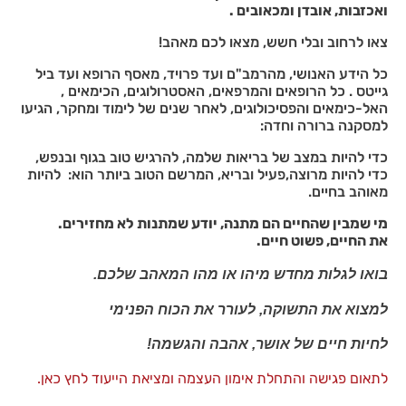
באתר
ואכזבות, אובדן ומכאובים .
עשויות
צאו לרחוב ובלי חשש, מצאו לכם מאהב!
להיעלם.
כל הידע האנושי, מהרמב"ם ועד פרויד, מאסף הרופא ועד ביל
גייטס . כל הרופאים והמרפאים, האסטרולוגים, הכימאים ,
שיווקי
האל-כימאים והפסיכולוגים, לאחר שנים של לימוד ומחקר, הגיעו
על ידי
למסקנה ברורה וחדה:
שיתוף
כדי להיות במצב של בריאות שלמה, להרגיש טוב בגוף ובנפש,
תחומי
כדי להיות מרוצה,פעיל ובריא, המרשם הטוב ביותר הוא: להיות
העניין
מאוהב בחיים.
וההתנהגות
שלך בעת
מי שמבין שהחיים הם מתנה, יודע שמתנות לא מחזירים.
ביקורך
את החיים, פשוט חיים.
באתר,
תגדל
בואו לגלות מחדש מיהו או מהו המאהב שלכם.
ההזדמנות
לראות תוכן
למצוא את התשוקה, לעורר את הכוח הפנימי
והצעות
מותאמות
לחיות חיים של אושר, אהבה והגשמה!
אישית.
לתאום פגישה והתחלת אימון העצמה ומציאת הייעוד לחץ כאן.