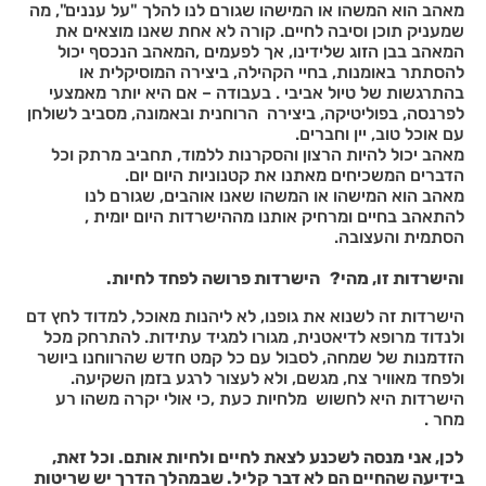
מאהב הוא המשהו או המישהו שגורם לנו להלך "על עננים", מה
כדי שנוכל
שמעניק תוכן וסיבה לחיים. קורה לא אחת שאנו מוצאים את
לשפר את
המאהב בבן הזוג שלידינו, אך לפעמים ,המאהב הנכסף יכול
תפקוד האתר
להסתתר באומנות, בחיי הקהילה, ביצירה המוסיקלית או
ומבנהו,
בהתרגשות של טיול אביבי . בעבודה – אם היא יותר מאמצעי
בהתבסס על
לפרנסה, בפוליטיקה, ביצירה הרוחנית ובאמונה, מסביב לשולחן
אופן השימוש
עם אוכל טוב, יין וחברים.
באתר.
מאהב יכול להיות הרצון והסקרנות ללמוד, תחביב מרתק וכל
הדברים המשכיחים מאתנו את קטנוניות היום יום.
מאהב הוא המישהו או המשהו שאנו אוהבים, שגורם לנו
חוויית
להתאהב בחיים ומרחיק אותנו מההישרדות היום יומית ,
משתמש
הסתמית והעצובה.
כדי
שהאתר
והישרדות זו, מהי? הישרדות פרושה לפחד לחיות.
שלנו יעבוד
בצורה
הישרדות זה לשנוא את גופנו, לא ליהנות מאוכל, למדוד לחץ דם
מיטבית
ולנדוד מרופא לדיאטנית, מגורו למגיד עתידות. להתרחק מכל
במהלך
הזדמנות של שמחה, לסבול עם כל קמט חדש שהרווחנו ביושר
ביקורך. אם
ולפחד מאוויר צח, מגשם, ולא לעצור לרגע בזמן השקיעה.
תסרב/י
הישרדות היא לחשוש מלחיות כעת ,כי אולי יקרה משהו רע
לקובצי
מחר .
Cookie
אלו, חלק
לכן, אני מנסה לשכנע לצאת לחיים ולחיות אותם. וכל זאת,
מהפונקציות
בידיעה שהחיים הם לא דבר קליל. שבמהלך הדרך יש שריטות