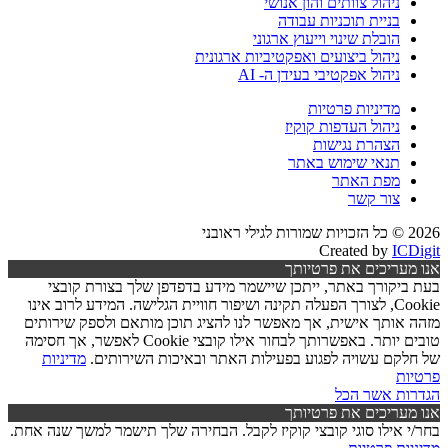
ניהול צוותים והון אנושי
בניית תוכניות עבודה
הובלת שינוי וייעוץ ארגוני
ניהול ביצועים ואפקטיביות ארגונית
ניהול אפקטיבי בעידן ה- AI
מדיניות פרטיות
ניהול העדפות קוקיז
הצהרת נגישות
תנאי שימוש באתר
מפת האתר
צור קשר
ות לגילי ראובני
Created by
ICDi
 מעריכים את פרטיותך
 ביקורך באתר, ייתכן שיישמר מידע בדפדפן שלך בצורת קובצי
Cookie, לצורך הפעלה תקינה ושיפור חוויית הגלישה. המידע לרוב אינו
ה אותך אישית, אך מאפשר לנו להציג תוכן מותאם ולספק שירותים
טובים יותר. באפשרותך לבחור אילו קובצי Cookie לאפשר, אך חסימה
חלקם עשויה לפגוע בפעילות האתר ובאיכות השירותים.
מדיניות
יות
רות
אשר הכל
 מעריכים את פרטיותך
/י אילו סוגי קובצי קוקיז לקבל. הבחירה שלך תישמר למשך שנה אחת.