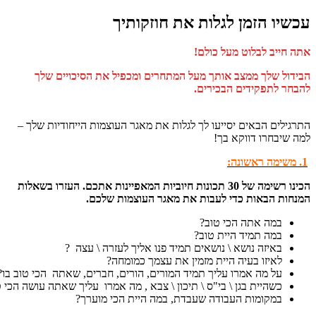
שיו הזמן לגלות את חוזקותיך
 חייב לבלוט מעל כולם!
דול שלך ממצב אותך מעל המתחרים ומכפיל את הסיכויים שלך
חר לתפקידים הבכירים.
גילים הבאים יסייעו לך לגלות את מאגר העוצמות הייחודיות שלך –
 שיבחרו דווקא בך!
הכינו רשימה של 30 תכונות חיוביות המאפיינות אתכם. העזרו בשאלות
חות הבאות כדי לעבות את מאגר העוצמות שלכם.
במה אתה הכי טוב?
במה תמיד היית טוב?
באיזה נושא \ נושאים תמיד פנו אליך לעזרה \ עצה ?
לאיזו בעיה היית מזמין את עצמך כמומחה?
על מה אמרו עליך תמיד המורים, הורים, חברים, שאתה הכי טוב בו?
כשהיית בגן \ בי"ס \ תיכון \ צבא , מה אמרו עליך שאתה עושה הכי טוב?
במקומות העבודה שעבדת, במה היית הכי מוערך?