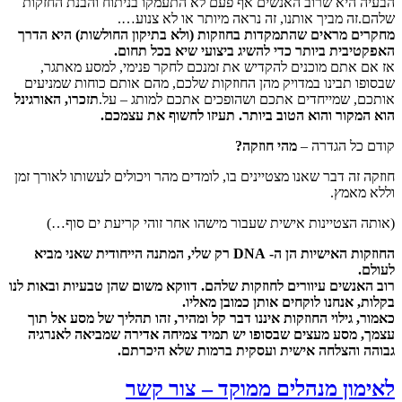
יה היא שרוב האנשים אף פעם לא התעמקו בניתוח והבנת החזקות
ם.זה מביך אותנו, זה נראה מיותר או לא צנוע….
רים מראים שהתמקדות בחוזקות (ולא בתיקון החולשות) היא הדרך
קטיבית ביותר כדי להשיג ביצועי שיא בכל תחום.
אם אתם מוכנים להקדיש את זמנכם לחקר פנימי, למסע מאתגר,
ופו תבינו במדויק מהן החוזקות שלכם, מהם אותם כוחות שמניעים
כם, שמייחדים אתכם ושהופכים אתכם למותג – על.
תזכרו, האורגינל
 המקור והוא הטוב ביותר. תעיזו לחשוף את עצמכם.
ם כל הגדרה –
מהי חוזקה?
קה זה דבר שאנו מצטיינים בו, לומדים מהר ויכולים לעשותו לאורך זמן
א מאמץ.
תה הצטיינות אישית שעבור מישהו אחר זוהי קריעת ים סוף…)
החוזקות האישיות הן ה- DNA רק שלי, המתנה הייחודית שאני מביא
לם.
 האנשים עיוורים לחוזקות שלהם. דווקא משום שהן טבעיות ובאות לנו
ות, אנחנו לוקחים אותן כמובן מאליו.
ור, גילוי החוזקות איננו דבר קל ומהיר, זהו תהליך של מסע אל תוך
ך, מסע מעצים שבסופו יש תמיד צמיחה אדירה שמביאה לאנרגיה
הה והצלחה אישית ועסקית ברמות שלא היכרתם.
ימון מנהלים ממוקד – צור קשר