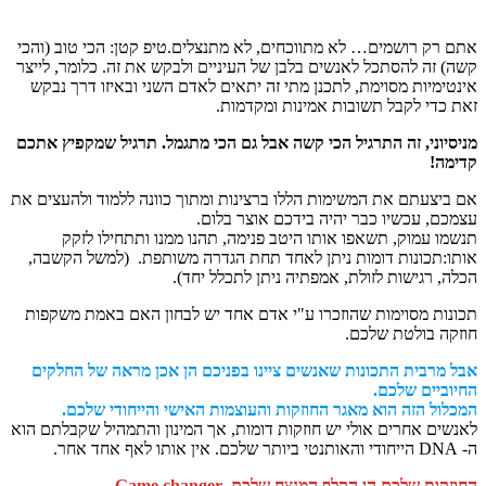
 רק רושמים… לא מתווכחים, לא מתנצלים.טיפ קטן: הכי טוב (והכי
) זה להסתכל לאנשים בלבן של העיניים ולבקש את זה. כלומר, לייצר
טימיות מסוימת, לתכנן מתי זה יתאים לאדם השני ובאיזו דרך נבקש
 כדי לקבל תשובות אמינות ומקדמות.
סיוני, זה התרגיל הכי קשה אבל גם הכי מתגמל. תרגיל שמקפיץ אתכם
מה!
ביצעתם את המשימות הללו ברצינות ומתוך כוונה ללמוד ולהעצים את
כם, עכשיו כבר יהיה בידכם אוצר בלום.
מו עמוק, תשאפו אותו היטב פנימה, תהנו ממנו ותתחילו לזקק
ו:תכונות דומות ניתן לאחד תחת הגדרה משותפת. (למשל הקשבה,
ה, רגישות לזולת, אמפתיה ניתן לתכלל יחד).
נות מסוימות שהוזכרו ע"י אדם אחד יש לבחון האם באמת משקפות
קה בולטת שלכם.
 מרבית התכונות שאנשים ציינו בפניכם הן אכן מראה של החלקים
וביים שלכם.
לול הזה הוא מאגר החוזקות והעוצמות האישי והייחודי שלכם.
שים אחרים אולי יש חוזקות דומות, אך המינון והתמהיל שקבלתם הוא
קות שלכם הן הקלף המנצח שלכם, Game changer
.