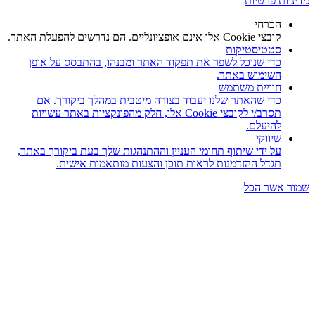
ניות פרטיות
הכרחי
קובצי Cookie אלו אינם אופציונליים. הם נדרשים להפעלת האתר.
סטטיסטיקות
כדי שנוכל לשפר את תפקוד האתר ומבנהו, בהתבסס על אופן
השימוש באתר.
חוויית משתמש
כדי שהאתר שלנו יעבוד בצורה מיטבית במהלך ביקורך. אם
תסרב/י לקובצי Cookie אלו, חלק מהפונקציות באתר עשויות
להיעלם.
שיווקי
על ידי שיתוף תחומי העניין וההתנהגות שלך בעת ביקורך באתר,
תגדל ההזדמנות לראות תוכן והצעות מותאמות אישית.
ר
אשר הכל