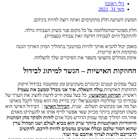
גילי ראובני
מאי 31, 2021
ק השתנה.חלק מתקדמים ואתה רוצה להיות ביניהם.
 מפוטריםוהמלחמה על כל מקום פנוי בשוק העבודה גדלה.
קבל היום לעבודה חדשה זאת עבודה (עצמית).
ן יכול להביא אותך להיות במיטבך.בתהליך המיון הארוך הכנה
דמת היא קריטית.
ון מנהלים מקצועי משפר את הסיכויים שלך להצלחה.
וזקות האישיות – הגשר למיתוג לבידול
י עסקים קטנים ובינוניים משקיעים זמן ומחשבה בבידול וזיקוק
זקות האישיות.
עולה השאלה, איך אני מבדל וממצב את עצמי?
ית,
המיתוג המקצועי:
כל בעל עסק חייב לדעת להציג את הערך של
דתו כך שהלקוח הפוטנציאלי יבין בדיוק מה הוא עומד לקבל מאתנו
 מה אנו מבקשים תשלום. שנית,
הבידול האישי
: הבידול האישי הוא
ו חמקמק ביותר מכיוון שאי אפשר לזייף אותו או להעתיקו מאדם
.זהו תהליך פנימי עמוק הדורש מכל אדם
לזהות ולמקד מהן המתנות
חודיות האותנטיות ביותר שרק הוא מביא לעולם
.
ישנו תמהיל עדין
א הסוד שלכם ובגללו אנשים נמשכים להיות לידכם, להקשיב
ריכם ולרצות לצרוך אותכם עוד ועוד
.