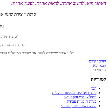
האתגר הוא: לחשוב אחרת, לראות אחרת, לפעול אחרת!
סדנת "יצירת
שינוי א
נית
"סדנת חשיבה יצירתית של t Business Results
הסוויצ' המחשבתי, ה
גילי ראובני ממשיכה ללוות את שדרת המנהלים הבכי
קודם
הקודם
הבא
הבא
שיתוף ב:
קטגוריות
הכל
פיתוח מנהלים ומנהיגות ניהולית
ניהול צוותים והון אנושי
בניית תוכניות עבודה
הובלת שינוי וייעוץ ארגוני