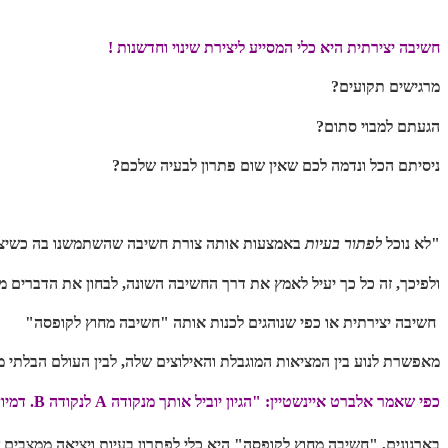
חשיבה יצירתית היא כלי המסייע ליצירת שינוי וחדשנות !
מרגישים תקועים?
הגעתם למבוי סתום?
ניסיתם הכל ונדמה לכם שאין שום פתרון לבעיה שלכם?
"לא נוכל
לפתור בעיות
באמצעות אותה צורת חשיבה שהשתמשנו בה כשיצרנ
ולפיכך, זה כל כך יעיל לאמץ את דרך החשיבה השונה, לבחון את הדברים מ
ח
שיבה יצירתית או כפי שנוהגים לכנות אותה "חשיבה מחוץ לקופסה"
מאפשרת לנוע בין המציאות המוגבלת והאילוצים שלה, לבין העולם הבלתי מו
כפי שאמר אלברט איינשטיין: "הגיון יוביל אותך מנקודה A לנקודה B. דמיון יוביל אותך לכל מקום" .
בארגונים, "חשיבה מחוץ לקופסה" היא כלי לפתרון בעיות ויציאה ממצבים 