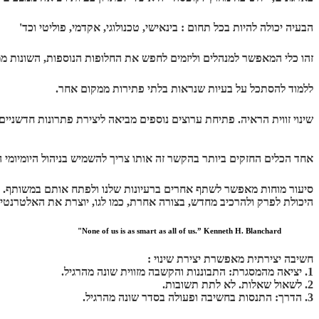
הבעיה יכולה להיות בכל תחום : בינאישי, טכנולוגי, אקדמי, פוליטי וכד'
זהו כלי המאפשר למנהלים וליזמים לחפש את החלופות הנוספות, השונות 
ללמוד להסתכל על בעיות שנראות בלתי פתירות ממקום אחר.
שינוי זווית הראיה. פתיחת ערוצים נוספים מביאה ליצירת פתרונות חדשניים
אחד הכלים החזקים ביותר בהקשר זה אותו צריך להשמיש בניהול היומיומי ה
ס
יעור מוחות מאפשר לשתף אחרים ברעיונות שלנו ולפתח אותם במשותף.
היכולת לפרק ולהרכיב מחדש, בצורה אחרת, כמו לגו, יוצרת את האלטרנט
None of us is as smart as all of us.” Kenneth H. Blanchard"
חשיבה יצירתית מאפשרת יצירת שינוי :
1. יציאה מהמסגרת: התבוננות והקשבה מזווית שונה מהרגיל.
2. לשאול שאלות. לא לתת תשובות.
3. הדרך: התנסות בחשיבה ופעולה בסדר שונה מהרגיל.