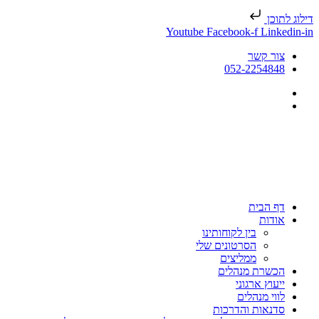
דילוג לתוכן
Youtube
Facebook-f
Linkedin-in
צור קשר
052-2254848
דף הבית
אודות
בין לקוחותינו
הסרטונים שלי
ממליצים
הכשרת מנהלים
ייעוץ ארגוני
לווי מנהלים
סדנאות והדרכות