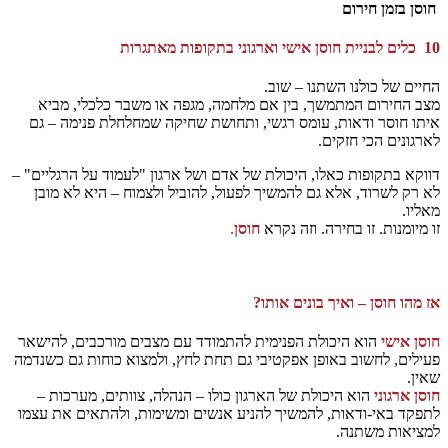
חוסן בזמן חירום
10
כלים לבניית חוסן אישי וארגוני בתקופות מאתגרות
החיים של כולנו השתנו – שוב.
מצב החירום המתמשך, בין אם מלחמה, מגפה או משבר כלכלי, מביא
איתו חוסר ודאות, עומס רגשי, ותחושת שחיקה שמחלחלת פנימה – גם
לארגונים הכי חזקים.
דווקא בתקופות כאלו, היכולת של אדם ושל ארגון "לעמוד על הרגליים" –
לא רק לשרוד, אלא גם להמשיך לפעול, להוביל ולצמוח – היא לא מובן
מאליו.
זו מיומנות. זו בחירה. וזה נקרא
חוסן
.
אז מהו חוסן – ואיך בונים אותו
?
חוסן אישי
הוא היכולת הפנימית להתמודד עם מצבים מורכבים, להישאר
פעילים, לחשוב באופן אפקטיבי גם תחת לחץ, ולמצוא כוחות גם כשנדמה
שאין.
חוסן ארגוני
הוא היכולת של הארגון כולו – הנהלה, צוותים, מערכות –
לתפקד באי-ודאות, להמשיך להניע אנשים ומשימות, ולהתאים את עצמו
למציאות משתנה.