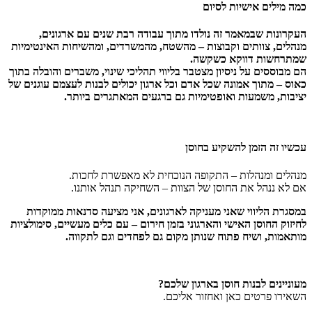
כמה מילים אישיות לסיום
העקרונות שבמאמר זה נולדו מתוך עבודה רבת שנים עם ארגונים,
מנהלים, צוותים וקבוצות – מהשטח, מהמשרדים, ומהשיחות האינטימיות
שמתרחשות דווקא כשקשה.
הם מבוססים על ניסיון מצטבר בליווי תהליכי שינוי, משברים והובלה בתוך
כאוס – מתוך אמונה שכל אדם וכל ארגון יכולים לבנות לעצמם עוגנים של
יציבות, משמעות ואופטימיות גם ברגעים המאתגרים ביותר.
עכשיו זה הזמן להשקיע בחוסן
מנהלים ומנהלות – התקופה הנוכחית לא מאפשרת לחכות.
אם לא ננהל את החוסן של הצוות – השחיקה תנהל אותנו.
במסגרת הליווי שאני מעניקה לארגונים, אני מציעה סדנאות ממוקדות
לחיזוק החוסן האישי והארגוני בזמן חירום – עם כלים מעשיים, סימולציות
מותאמות, ושיח פתוח שנותן מקום גם לפחדים וגם לתקווה.
מעוניינים לבנות חוסן בארגון שלכם
?
השאירו פרטים כאן ואחזור אליכם.