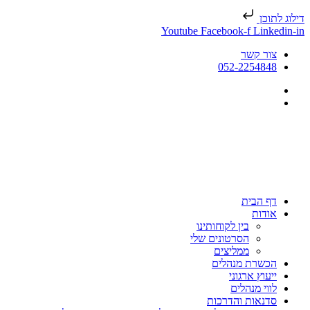
דילוג לתוכן
Youtube
Facebook-f
Linkedin-in
צור קשר
052-2254848
דף הבית
אודות
בין לקוחותינו
הסרטונים שלי
ממליצים
הכשרת מנהלים
ייעוץ ארגוני
לווי מנהלים
סדנאות והדרכות