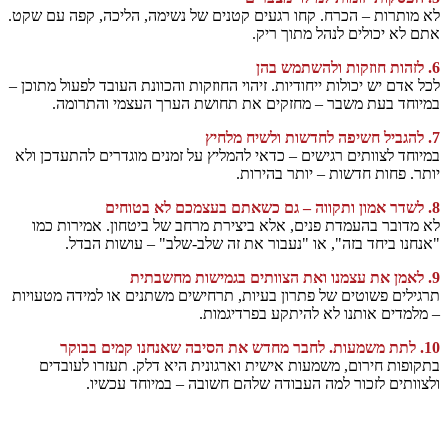
לא מותרות – הכרח. קחו רגעים קטנים של נשימה, הליכה, קפה עם שקט.
אתם לא יכולים לנהל מתוך ריק.
6. לזהות חוזקות ולהשתמש בהן
לכל אדם יש יכולות ייחודיות. זיהוי החוזקות והכוונת העובד לפעול מתוכן –
במיוחד בעת משבר – מחזקים את תחושת הערך העצמי והתרומה.
7. להגביל חשיפה לחדשות ולשיח מלחיץ
במיוחד לצוותים רגישים – כדאי להמליץ על זמנים מוגדרים להתעדכן ולא
יותר. פחות חדשות – יותר בהירות.
8. לשדר אמון ותקווה – גם כשאתם בעצמכם לא בטוחים
לא מדובר בהעמדת פנים, אלא ביצירת מרחב של ביטחון. אמירות כמו
"אנחנו ביחד בזה", או "נעבור את זה שלב-שלב" – עושות הבדל.
9. לאמן את עצמנו ואת הצוותים בגמישות מחשבתית
תרגילים פשוטים של פתרון בעיות, תרחישים משתנים או למידה מטעויות
– מלמדים אותנו לא להיתקע בפרדיגמות.
10. לתת משמעות. לחבר מחדש את הסיבה שאנחנו קמים בבוקר
בתקופות חירום, משמעות אישית וארגונית היא דלק. תעזרו לעובדים
ולצוותים לזכור למה העבודה שלהם חשובה – במיוחד עכשיו.