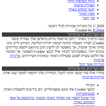
ניהול העדפות קוקיז
הצהרת נגישות
תנאי שימוש באתר
מפת האתר
צור קשר
2026 © כל הזכויות שמורות לגילי ראובני
Created by
ICDigit
אנו מעריכים את פרטיותך
בעת ביקורך באתר, ייתכן שיישמר מידע בדפדפן שלך בצורת קובצי
Cookie, לצורך הפעלה תקינה ושיפור חוויית הגלישה. המידע לרוב אינו
מזהה אותך אישית, אך מאפשר לנו להציג תוכן מותאם ולספק שירותים
טובים יותר. באפשרותך לבחור אילו קובצי Cookie לאפשר, אך חסימה
של חלקם עשויה לפגוע בפעילות האתר ובאיכות השירותים.
מדיניות
פרטיות
הגדרות
אשר הכל
אנו מעריכים את פרטיותך
בחר/י אילו סוגי קובצי קוקיז לקבל. הבחירה שלך תישמר למשך שנה אחת.
מדיניות פרטיות
הכרחי
קובצי Cookie אלו אינם אופציונליים. הם נדרשים להפעלת האתר.
סטטיסטיקות
כדי שנוכל לשפר את תפקוד האתר ומבנהו, בהתבסס על אופן
השימוש באתר.