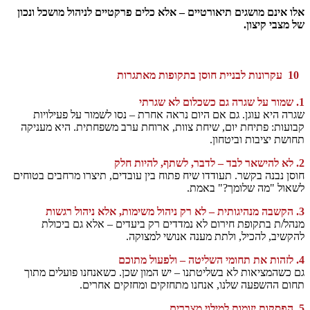
אלו אינם מושגים תיאורטיים – אלא כלים פרקטיים לניהול מושכל ונכון
של מצבי קיצון.
10
עקרונות לבניית חוסן בתקופות מאתגרות
1. שמור על שגרה גם כשכלום לא שגרתי
שגרה היא עוגן. גם אם היום נראה אחרת – נסו לשמור על פעילויות
קבועות: פתיחת יום, שיחת צוות, ארוחת ערב משפחתית. היא מעניקה
תחושת יציבות וביטחון.
2. לא להישאר לבד – לדבר, לשתף, להיות חלק
חוסן נבנה בקשר. תעודדו שיח פתוח בין עובדים, תיצרו מרחבים בטוחים
לשאול "מה שלומך?" באמת.
3. הקשבה מנהיגותית – לא רק ניהול משימות, אלא ניהול רגשות
מנהל/ת בתקופת חירום לא נמדדים רק ביעדים – אלא גם ביכולת
להקשיב, להכיל, ולתת מענה אנושי למצוקה.
4. לזהות את תחומי השליטה – ולפעול מתוכם
גם כשהמציאות לא בשליטתנו – יש המון שכן. כשאנחנו פועלים מתוך
תחום ההשפעה שלנו, אנחנו מתחזקים ומחזקים אחרים.
5. הפסקות יזומות למילוי מצברים