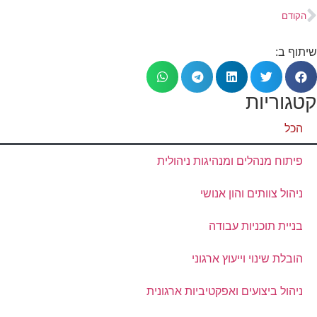
הקודם
שיווקי
על ידי
שיתוף ב:
שיתוף
תחומי
העניין
וההתנהגות
קטגוריות
שלך בעת
ביקורך
הכל
באתר,
תגדל
ההזדמנות
פיתוח מנהלים ומנהיגות ניהולית
לראות תוכן
והצעות
ניהול צוותים והון אנושי
מותאמות
אישית.
בניית תוכניות עבודה
הובלת שינוי וייעוץ ארגוני
ניהול ביצועים ואפקטיביות ארגונית