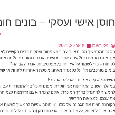
חוסן אישי ועסקי – בונים חו
ר
גילי ראובני
ינואר 29, 2021
הסגר המתמשך מהווה איום עבור משפחות ועסקים רבים.הקשיים לא 
הכרחי
איך אתם מתמודדים?איפה אתם מטעינים אנרגיה ומוטיבציה?מה אתם 
קובצי
לקוחות – כדי לשמור על איזון חיובי, אפקטיביות ואנרגיה גבוהה?
Cookie אלו
אינם
בימים מורכבים אלו על כל אחד מאתנו מוטלת האחריות
להוות אי של 
אופציונליים.
הם נדרשים
משימה לא קלה אמרנו…אבל זה אפשרי!
להפעלת
במהלך השנים האחרונות אני חוקרת ומפתחת כלים להתמודדות עם שינוי
האתר.
להמשיך להתנהל בדרך המוכרת. אולם שינוי הוא גם הזדמנות לצמיחה
את עצמנו למציאות החדשה.
הקורונה הזיזה את הגבינה של כולנו."זו חוסר שפיות להמשיך לעשות א
סטטיסטיקות
כדי שנוכל
אז במקום להיבהל, לעמוד במקום, או להתרסק (נפשית, כלכלית, חברת
לשפר את