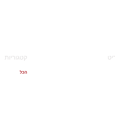
 מסכים/ה לשמירת ועיבוד
מדיניות.
יט
קטגוריות
ית
הכל
פיתוח מנהלים ו
 מנהלים
ניהול צוותים וה
ארגוני
בניית תוכניות 
מנהלים
הובלת שינוי וייע
ת והדרכות
ניהול ביצועים 