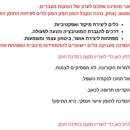
תפקוד האתר
אני מזמינה אתכם לערב של הטענת מצברים.
ומבנהו,
נפגש, נצחק, נהנה ונקבל המון המון המון כלים לפיתוח החוסן האי
בהתבסס על
אופן השימוש
כלים ליצירת מיקוד ואפקטיביות.
באתר.
דרכים להגברת המוטיבציה והנעה לפעולה.
מפתחות ליצירת אושר, ביטחון עצמי ומשמעות.
חוויית
הסדנה מעניקה כלים יישומיים להתמודדות מיטבית ומפתחת את יכ
משתמש
כדי שהאתר
לחץ כאן כדי לשריין מקום בסדנת חוסן
שלנו יעבוד
בצורה
למרות הקורונה, לא מפסיקים לצמוח.
מיטבית
במהלך
אל תחכו לנקודת השפל.
ביקורך. אם
תסרב/י
הקדימו תרופה לכאב.
לקובצי
Cookie
הסדנה לחוסן אישי ועסקי, היא החיסון!
אלו, חלק
מהפונקציות
באתר
עשויות
להיעלם.
לחץ כאן כדי לשריין מקום בסדנת חוסן