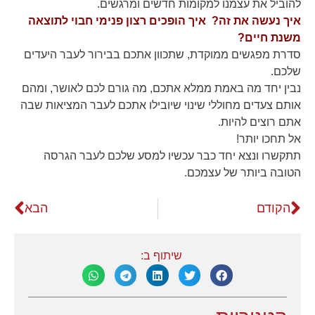
להוביל את עצמנו למקומות חדשים ומרגשים.
איך נעשה את זה? איך הופכים רצון פנימי חבוי לתוצאה
שיווקי
משנת חיים?
על ידי
סדרת מפגשים ממוקדת, שתכוון אתכם בבירור לעבר היעדים
שיתוף
תחומי
שלכם.
העניין
נבין יחד מה באמת ממלא אתכם, מה גורם לכם לאושר, ומהם
וההתנהגות
אותם צעדים מחוללי שינוי שיובילו אתכם לעבר המציאות שבה
שלך בעת
ביקורך
אתם רוצים להיות.
באתר,
אל תחכו יותר!
תגדל
תתקשרו ונצא יחד כבר עכשיו למסע שלכם לעבר הגרסה
ההזדמנות
לראות תוכן
הטובה ביותר של עצמכם.
והצעות
מותאמות
הקודם
הבא
אישית.
שיתוף ב: