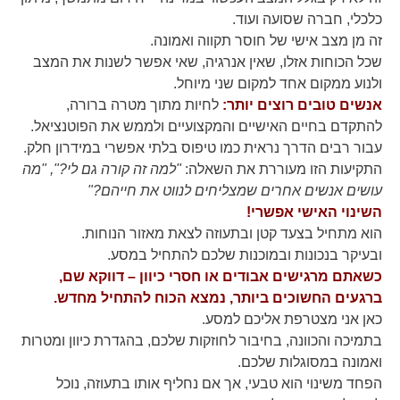
תפקוד האתר
כלכלי, חברה שסועה ועוד.
ומבנהו,
זה מן מצב אישי של חוסר תקווה ואמונה.
בהתבסס על
שכל הכוחות אזלו, שאין אנרגיה, שאי אפשר לשנות את המצב
אופן השימוש
באתר.
ולנוע ממקום אחד למקום שני מיוחל.
אנשים טובים רוצים יותר:
לחיות מתוך מטרה ברורה,
להתקדם בחיים האישיים והמקצועיים ולממש את הפוטנציאל.
חוויית
עבור רבים הדרך נראית כמו טיפוס בלתי אפשרי במידרון חלק.
משתמש
התקיעות הזו מעוררת את השאלה:
"למה זה קורה גם לי?", "מה
כדי שהאתר
שלנו יעבוד
עושים אנשים אחרים שמצליחים לנווט את חייהם?"
בצורה
השינוי האישי אפשרי!
מיטבית
הוא מתחיל בצעד קטן ובתעוזה לצאת מאזור הנוחות.
במהלך
ביקורך. אם
ובעיקר בנכונות ובמוכנות שלכם להתחיל במסע.
תסרב/י
כשאתם מרגישים אבודים או חסרי כיוון – דווקא שם,
לקובצי
ברגעים החשוכים ביותר, נמצא הכוח להתחיל מחדש.
Cookie
אלו, חלק
כאן אני מצטרפת אליכם למסע.
מהפונקציות
בתמיכה והכוונה, בחיבור לחוזקות שלכם, בהגדרת כיוון ומטרות
באתר
ואמונה במסוגלות שלכם.
עשויות
להיעלם.
הפחד משינוי הוא טבעי, אך אם נחליף אותו בתעוזה, נוכל