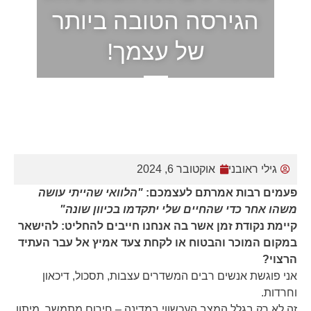
הגירסה הטובה ביותר
של עצמך!
ראשי
»
מאמרים
»
זה הזמן לקחת אחריות – מתחילים
את המסע אל הגירסה הטובה ביותר של עצמך!
הכרחי
קובצי
גילי ראובני
אוקטובר 6, 2024
Cookie אלו
אינם
פעמים רבות אמרתם לעצמכם:
"הלוואי שהייתי עושה
אופציונליים.
משהו אחר כדי שהחיים שלי יתקדמו בכיוון שונה"
הם נדרשים
קיימת נקודת זמן אשר בה אנחנו חייבים להחליט: להישאר
להפעלת
האתר.
במקום המוכר והבטוח או לקחת צעד אמיץ אל עבר העתיד
הרצוי?
אני פוגשת אנשים רבים המשדרים עצבות, תסכול, דיכאון
סטטיסטיקות
וחרדות.
כדי שנוכל
זה לא רק בגלל המצב העכשווי במדינה – חירום מתמשך, מיתון
לשפר את