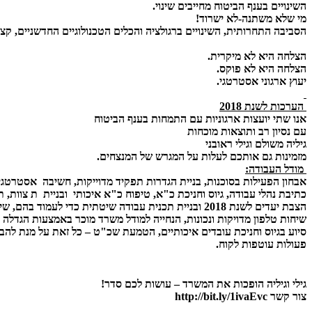
השינויים בענף הביטוח מחייבים שינוי.
מי שלא משתנה-לא ישרוד!
הסביבה התחרותית, השינויים ברגולציה והכלים הטכנולוגיים החדשניים, קצב
הצלחה היא לא מיקרית.
הצלחה היא לא פוקס.
יעוץ ארגוני אסטרטגי.
הערכות לשנת 2018
אנו שתי יועצות ארגוניות עם התמחות בענף הביטוח
עם נסיון רב ותוצאות מוכחות
גיליה משולם וגילי ראובני
מזמינות גם אותכם לעלות על המגרש של המנצחים.
מודל העבודה:
אבחון הפעילות בסוכנות, בניית הגדרות תפקיד מדוייקות, חשיבה אסטרטגי
כתיבת נהלי עבודה, גיוס וחניכת כ"א, טיפוח כ"א איכותי ובניית
ת
צוות, ת
הצבת יעדים לשנת 2018 ובניית תכנית עבודה שיטתית כדי לעמוד בהם, שיפור השירות כולל
שיחות טלפון מדויקות ונכונות, הנחייה למודל משרד מוכר באמצעות הגדלה 
סיוע בגיוס וחניכת עובדים איכותיים, הטמעת שכ"ט – כל זאת על מנת להבי
פעולות עוטפות לקוח.
גילי וגיליה הופכות את המשרד – עושות לכם סדר!
צור קשר http://bit.ly/1ivaEvc