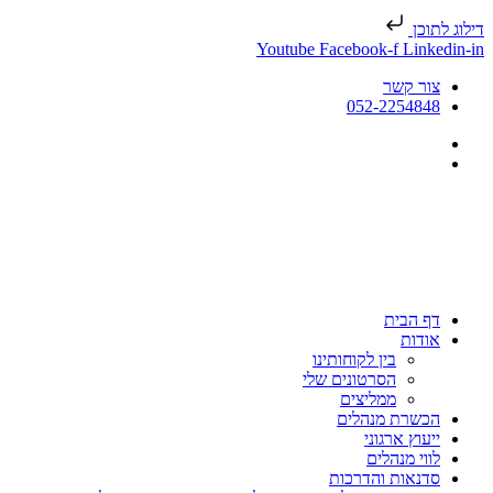
דילוג לתוכן
Youtube
Facebook-f
Linkedin-in
צור קשר
052-2254848
דף הבית
אודות
בין לקוחותינו
הסרטונים שלי
ממליצים
הכשרת מנהלים
ייעוץ ארגוני
לווי מנהלים
סדנאות והדרכות