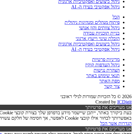
ניהול ביצועים ואפקטיביות ארגונית
ניהול אפקטיבי בעידן ה- AI
הכל
פיתוח מנהלים ומנהיגות ניהולית
ניהול צוותים והון אנושי
בניית תוכניות עבודה
הובלת שינוי וייעוץ ארגוני
ניהול ביצועים ואפקטיביות ארגונית
ניהול אפקטיבי בעידן ה- AI
מדיניות פרטיות
ניהול העדפות קוקיז
הצהרת נגישות
תנאי שימוש באתר
מפת האתר
צור קשר
2026 © כל הזכויות שמורות לגילי ראובני
Created by
ICDigit
אנו מעריכים את פרטיותך
באפשרותך לבחור אילו קובצי Cookie לאפשר, אך חסימה של חלקם עשויה לפגוע בפעילות האתר ובאיכות השירותים.
הגדרות
אשר הכל
אנו מעריכים את פרטיותך