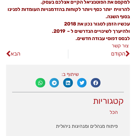
למקסם את הפוטנציאל הקיים אצלכם בעסק.
באתר
להרוויח יותר כסף ויותר לקוחות בהזדמנויות העומדות לפנינו
עשויות
להיעלם.
בסוף השנה.
עכשיו הזמן לסגור נכון את 2018
ולהיערך לשינויים הנדרשים ל – 2019.
שיווקי
לבסס דפוסי עבודה חדשים.
על ידי
צור קשר
שיתוף
תחומי
הקודם
הבא
העניין
וההתנהגות
שלך בעת
שיתוף ב:
ביקורך
באתר,
תגדל
ההזדמנות
קטגוריות
לראות תוכן
והצעות
מותאמות
הכל
אישית.
פיתוח מנהלים ומנהיגות ניהולית