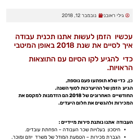
גילי ראובני
נובמבר 12, 2018
עכשיו הזמן לעשות אתנו תכנית עבודה
איך לסיים את שנת 2018 באופן המיטבי
כדי להגיע לקו הסיום עם התוצאות
הראויות.
הכרחי
קובצי
Cookie
כן, כדי שלא תופתעו פעם נוספת,
אלו אינם
הגיע הזמן של ההיערכות לסוף השנה.
אופציונליים.
החודשיים האחרונים של 2018 הם הזדמנות למקסם את
הם
המכירות ולהגשים את חלום היעדים.
נדרשים
להפעלת
האתר.
העבודה אתנו נותנת פירות מיידיים :
חיסכון בעלויות שכר העבודה – הפחתת עובדים.
סטטיסטיקות
הגברת מכירות – הטמעת המודל של משרד יוזם ומוכר.