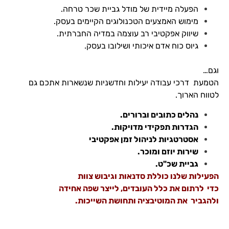
כדי שנוכל
הפעלה מיידית של מודל גביית שכר טרחה.
לשפר את
מימוש האמצעים הטכנולוגים הקיימים בעסק.
תפקוד האתר
שיווק אפקטיבי רב עוצמה במדיה החברתית.
ומבנהו,
בהתבסס על
גיוס כוח אדם איכותי ושילובו בעסק.
אופן השימוש
באתר.
וגם…
הטמעת דרכי עבודה יעילות וחדשניות שנשארות אתכם גם
לטווח הארוך.
חוויית
משתמש
נהלים כתובים וברורים.
כדי
הגדרות תפקידי מדויקות.
שהאתר
שלנו יעבוד
אסטרטגיות לניהול זמן אפקטיבי
בצורה
שירות יוזם ומוכר.
מיטבית
גביית שכ"ט.
במהלך
הפעילות שלנו כוללת סדנאות וגיבוש צוות
ביקורך. אם
תסרב/י
כדי לרתום את כלל העובדים, לייצר שפה אחידה
לקובצי
ולהגביר את המוטיבציה ותחושת השייכות.
Cookie
אלו, חלק
מהפונקציות