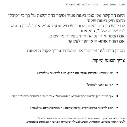
העברת המקל בסוכנות ביטוח – גיבנת או מקפצה?
היום התקשר אלי סוכן ביטוח צעיר וסיפר בהתרגשות על כך כי "קיבל"
מחמו תיק ביטוח שקנה.
לחמו יש סוכנות ביטוח, הוא רכש תיק נוסף והעניק אותו לסוכן החדש.
"עכשיו זה שלך", הוא אמר.
אם תטפח אותו נכון-הוא יניב פירות מדהימים.
אם תזניח אותו- הוא יהפך לעלוקה.
הסוכן סיים לפני זמן קצר את הכשרתו וצריך לקבל החלטות.
צריך הכוונה ומיקוד:
יש "גיבנות" -פקידות שעברו עם התיק. האם להשאיר או לחדש?
איך לא לאבד לקוחות?
איך לבנות תיק רלבנטי בתוך המציאות המשתנה? אילו מוצרים לשחרר ובמה להתמקד?
האם להשאר במקום הקיים, איפה שהסוכנות ממוקמת היום או לעבור?
הרבה שאלות וצורך באוטוריטה נייטרלית שתסייע בקבלת החלטות מושכלות.
לעשות סדר בדברים, להתמקד, להניע לפעולה שיטתית המייצרת הצלחות מובטחות.