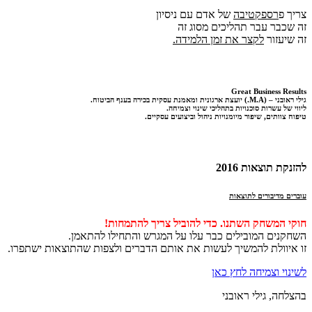
צריך פ
רספקטיבה
של אדם עם ניסיון
זה שכבר עבר תהליכים מסוג זה
זה שיעזור
לקצר את זמן הלמידה.
Great Business Results
גילי ראובני – (M.A.) יועצת ארגונית ומאמנת עסקית בכירה בענף הביטוח.
ליווי של עשרות סוכנויות בתהליכי שינוי וצמיחה.
טיפוח צוותים, שיפור מיומנויות ניהול וביצועים עסקיים.
להזנקת תוצאות 2016
עוברים מדיבורים לתוצאות
חוקי המשחק השתנו. כדי להוביל צריך להתמחות!
השחקנים המובילים כבר עלו על המגרש והתחילו להתאמן.
זו איוולת להמשיך לעשות את אותם הדברים ולצפות שהתוצאות ישתפרו.
לשינוי וצמיחה לחץ כאן
בהצלחה, גילי ראובני