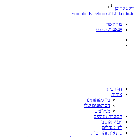
דילוג לתוכן
Youtube
Facebook-f
Linkedin-in
צור קשר
052-2254848
דף הבית
אודות
בין לקוחותינו
הסרטונים שלי
ממליצים
הכשרת מנהלים
ייעוץ ארגוני
לווי מנהלים
סדנאות והדרכות