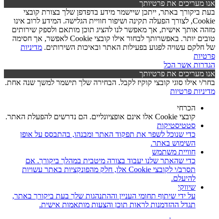
אנו מעריכים את פרטיותך
בעת ביקורך באתר, ייתכן שיישמר מידע בדפדפן שלך בצורת קובצי
Cookie, לצורך הפעלה תקינה ושיפור חוויית הגלישה. המידע לרוב אינו
מזהה אותך אישית, אך מאפשר לנו להציג תוכן מותאם ולספק שירותים
טובים יותר. באפשרותך לבחור אילו קובצי Cookie לאפשר, אך חסימה
של חלקם עשויה לפגוע בפעילות האתר ובאיכות השירותים.
מדיניות
פרטיות
הגדרות
אשר הכל
אנו מעריכים את פרטיותך
בחר/י אילו סוגי קובצי קוקיז לקבל. הבחירה שלך תישמר למשך שנה אחת.
מדיניות פרטיות
הכרחי
קובצי Cookie אלו אינם אופציונליים. הם נדרשים להפעלת האתר.
סטטיסטיקות
כדי שנוכל לשפר את תפקוד האתר ומבנהו, בהתבסס על אופן
השימוש באתר.
חוויית משתמש
כדי שהאתר שלנו יעבוד בצורה מיטבית במהלך ביקורך. אם
תסרב/י לקובצי Cookie אלו, חלק מהפונקציות באתר עשויות
להיעלם.
שיווקי
על ידי שיתוף תחומי העניין וההתנהגות שלך בעת ביקורך באתר,
תגדל ההזדמנות לראות תוכן והצעות מותאמות אישית.