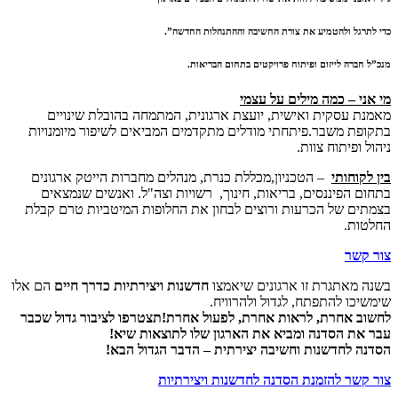
כדי לתרגל ולהטמיע את צורת החשיבה וההתנהלות החדשה”.
מנכ”ל חברה לייזום ופיתוח פרויקטים בתחום הבריאות.
מי אני – כמה מילים על עצמי
מאמנת עסקית ואישית, יועצת ארגונית, המתמחה בהובלת שינויים
בתקופת משבר.פיתחתי מודלים מתקדמים המביאים לשיפור מיומנויות
ניהול ופיתוח צוות.
בין לקוחותי
– הטכניון,מכללת כנרת, מנהלים מחברות הייטק ארגונים
בתחום הפיננסים, בריאות, חינוך, רשויות וצה"ל. ואנשים שנמצאים
בצמתים של הכרעות ורוצים לבחון את החלופות המיטביות טרם קבלת
החלטות.
צור קשר
בשנה מאתגרת זו ארגונים שיאמצו
חדשנות ויצירתיות כדרך חיים
הם אלו
שימשיכו להתפתח, לגדול ולהרוויח.
לחשוב אחרת, לראות אחרת, לפעול אחרת!תצטרפו לציבור גדול שכבר
עבר את הסדנה ומביא את הארגון שלו לתוצאות שיא!
הסדנה לחדשנות וחשיבה יצירתית – הדבר הגדול הבא!
צור קשר להזמנת הסדנה לחדשנות ויצירתיות