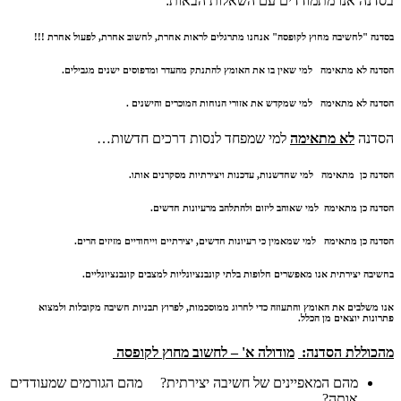
בסדנה אנו מתמודדים עם השאלות הבאות:
בסדנה "לחשיבה מחוץ לקופסה" אנחנו מתרגלים לראות אחרת, לחשוב אחרת, לפעול אחרת !!!
הסדנה לא מתאימה למי שאין בו את האומץ להתנתק מהעדר ומדפוסים ישנים מגבילים.
הסדנה לא מתאימה למי שמקדש את אזורי הנוחות המוכרים והישנים .
הסדנה
לא מתאימה
למי שמפחד לנסות דרכים חדשות…
הסדנה כן מתאימה למי שחדשנות, עדכנות ויצירתיות מסקרנים אותו.
הסדנה כן מתאימה למי שאוהב ליזום ולהתלהב מרעיונות חדשים.
הסדנה כן מתאימה למי שמאמין כי רעיונות חדשים, יצירתיים וייחודיים מזיזים הרים.
בחשיבה יצירתית אנו מאפשרים חלופות בלתי קונבנציונליות למצבים קונבנציונליים.
אנו משלבים את האומץ והתעוזה כדי לחרוג ממוסכמות, לפרוץ תבניות חשיבה מקובלות ולמצוא
פתרונות יוצאים מן הכלל.
מהכוללת הסדנה:
מודולה א' – לחשוב מחוץ לקופסה
מהם המאפיינים של חשיבה יצירתית? מהם הגורמים שמעודדים
אותה?