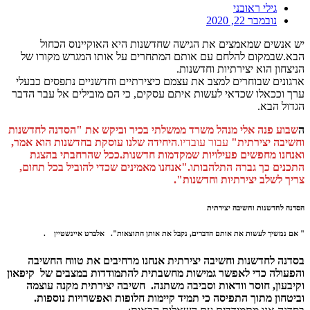
גילי ראובני
נובמבר 22, 2020
יש אנשים שמאמצים את הגישה שחדשנות היא האוקיינוס הכחול
הבא.שבמקום להלחם עם אותם המתחרים על אותו המגרש מקורו של
הניצחון הוא יצירתיות וחדשנות.
ארגונים שבוחרים למצב את עצמם כיצירתיים וחדשניים נתפסים כבעלי
ערך וככאלו שכדאי לעשות איתם עסקים, כי הם מובילים אל עבר הדבר
הגדול הבא.
ה
שבוע פנה אלי מנהל משרד ממשלתי בכיר וביקש את
"הסדנה לחדשנות
וחשיבה יצירתית"
עבור עובדיו.
היחידה שלנו עוסקת בחדשנות הוא אמר,
ואנחנו מחפשים פעילויות שמקדמות חדשנות.ככל שהרחבתי בהצגת
התכנים כך גברה התלהבותו."אנחנו מאמינים שכדי להוביל בכל תחום,
צריך לשלב יצירתיות וחדשנות".
הסדנה לחדשנות וחשיבה יצירתית
" אם נמשיך לעשות את אותם הדברים, נקבל את אותן התוצאות". אלברט איינשטיין .
בסדנה לחדשנות וחשיבה יצירתית אנחנו מרחיבים את טווח החשיבה
והפעולה כדי לאפשר גמישות מחשבתית להתמודדות במצבים של קיפאון
וקיבעון, חוסר וודאות וסביבה משתנה.
חשיבה יצירתית מקנה
עוצמה
וביטחון מתוך התפיסה כי תמיד קיימות חלופות ואפשרויות נוספות.