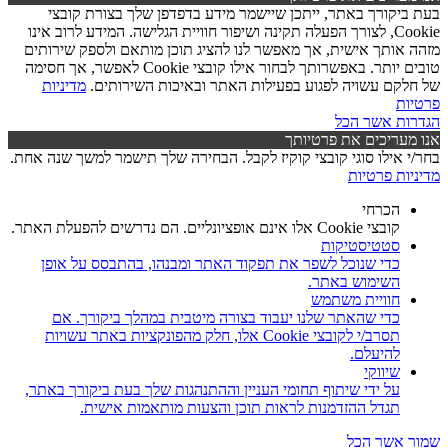
בעת ביקורך באתר, ייתכן שיישמר מידע בדפדפן שלך בצורת קובצי
Cookie, לצורך הפעלה תקינה ושיפור חוויית הגלישה. המידע לרוב אינו
מזהה אותך אישית, אך מאפשר לנו להציג תוכן מותאם ולספק שירותים
טובים יותר. באפשרותך לבחור אילו קובצי Cookie לאפשר, אך חסימה
של חלקם עשויה לפגוע בפעילות האתר ובאיכות השירותים.
מדיניות
פרטיות
הגדרות
אשר הכל
אנו מעריכים את פרטיותך
בחר/י אילו סוגי קובצי קוקיז לקבל. הבחירה שלך תישמר למשך שנה אחת.
מדיניות פרטיות
הכרחי
קובצי Cookie אלו אינם אופציונליים. הם נדרשים להפעלת האתר.
סטטיסטיקות
כדי שנוכל לשפר את תפקוד האתר ומבנהו, בהתבסס על אופן
השימוש באתר.
חוויית משתמש
כדי שהאתר שלנו יעבוד בצורה מיטבית במהלך ביקורך. אם
תסרב/י לקובצי Cookie אלו, חלק מהפונקציות באתר עשויות
להיעלם.
שיווקי
על ידי שיתוף תחומי העניין וההתנהגות שלך בעת ביקורך באתר,
תגדל ההזדמנות לראות תוכן והצעות מותאמות אישית.
שמור
אשר הכל