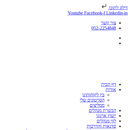
דילוג לתוכן
Youtube
Facebook-f
Linkedin-in
צור קשר
052-2254848
דף הבית
אודות
בין לקוחותינו
הסרטונים שלי
ממליצים
הכשרת מנהלים
ייעוץ ארגוני
לווי מנהלים
סדנאות והדרכות