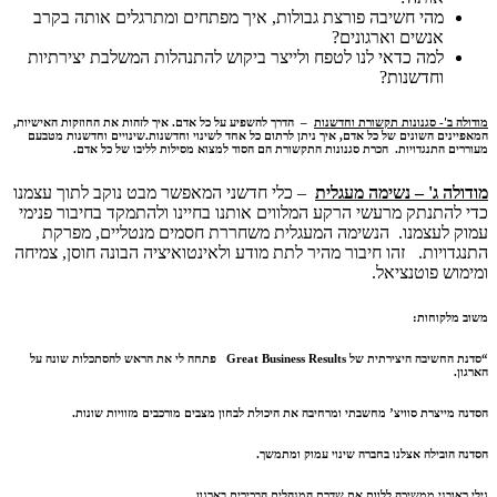
מהי חשיבה פורצת גבולות, איך מפתחים ומתרגלים אותה בקרב
אנשים וארגונים?
למה כדאי לנו לטפח ולייצר ביקוש להתנהלות המשלבת יצירתיות
וחדשנות?
מודולה ב'- סגנונות תקשורת וחדשנות
– הדרך להשפיע על כל אדם. איך לזהות את החוזקות האישיות,
המאפיינים השונים של כל אדם, איך ניתן לרתום כל אחד לשינוי וחדשנות.שינויים וחדשנות מטבעם
מעוררים התנגדויות. הכרת סגנונות התקשורת הם הסוד למצוא מסילות לליבו של כל אדם.
מודולה ג' – נשימה מעגלית
– כלי חדשני המאפשר מבט נוקב לתוך עצמנו
כדי להתנתק מרעשי הרקע המלווים אותנו בחיינו ולהתמקד בחיבור פנימי
עמוק לעצמנו. הנשימה המעגלית משחררת חסמים מנטליים, מפרקת
התנגדויות. זהו חיבור מהיר לתת מודע ולאינטואיציה הבונה חוסן, צמיחה
ומימוש פוטנציאל.
משוב מלקוחות:
“סדנת החשיבה היצירתית של Great Business Results פתחה לי את הראש להסתכלות שונה על
הארגון.
הסדנה מייצרת סוויצ’ מחשבתי ומרחיבה את היכולת לבחון מצבים מורכבים מזוויות שונות.
הסדנה הובילה אצלנו בחברה שינוי עמוק ומתמשך.
גילי ראובני ממשיכה ללוות את שדרת המנהלים הבכירים בארגון