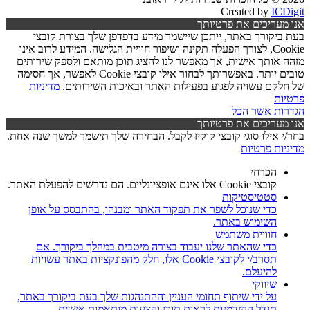
Created by
ICDigit
אנו מעריכים את פרטיותך
בעת ביקורך באתר, ייתכן שיישמר מידע בדפדפן שלך בצורת קובצי
Cookie, לצורך הפעלה תקינה ושיפור חוויית הגלישה. המידע לרוב אינו
מזהה אותך אישית, אך מאפשר לנו להציג תוכן מותאם ולספק שירותים
טובים יותר. באפשרותך לבחור אילו קובצי Cookie לאפשר, אך חסימה
של חלקם עשויה לפגוע בפעילות האתר ובאיכות השירותים.
מדיניות
פרטיות
הגדרות
אשר הכל
אנו מעריכים את פרטיותך
בחר/י אילו סוגי קובצי קוקיז לקבל. הבחירה שלך תישמר למשך שנה אחת.
מדיניות פרטיות
הכרחי
קובצי Cookie אלו אינם אופציונליים. הם נדרשים להפעלת האתר.
סטטיסטיקות
כדי שנוכל לשפר את תפקוד האתר ומבנהו, בהתבסס על אופן
השימוש באתר.
חוויית משתמש
כדי שהאתר שלנו יעבוד בצורה מיטבית במהלך ביקורך. אם
תסרב/י לקובצי Cookie אלו, חלק מהפונקציות באתר עשויות
להיעלם.
שיווקי
על ידי שיתוף תחומי העניין וההתנהגות שלך בעת ביקורך באתר,
תגדל ההזדמנות לראות תוכן והצעות מותאמות אישית.