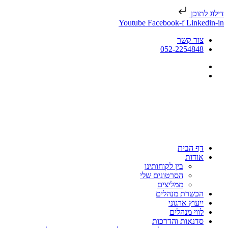
דילוג לתוכן
Youtube
Facebook-f
Linkedin-in
צור קשר
052-2254848
דף הבית
אודות
בין לקוחותינו
הסרטונים שלי
ממליצים
הכשרת מנהלים
ייעוץ ארגוני
לווי מנהלים
סדנאות והדרכות