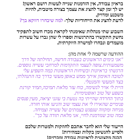
בראיון עבודה, אין הזדמנות שנייה לעשות רושם ראשון!
יש לך זמן קצר להציג את עצמך בצורה מיטבית, להיות
משכנע ומדויק,
לדעת להציג את הייחודיות שלך-
למה שיבחרו דווקא בך?
השבוע שתי מנהלות שאימנתי לקראת מכרז חשוב לתפקיד
נחשק התקשרו בהתרגשות וספרו לי שהן גברו על עשרות
מועמדים ונבחרו למישרה היוקרתית.
ההודעה שרשמה לי אחת מהן:
"אני בימים הראשונים בעבודה חדשה, תחילתה של דרך
משמעותית.צופה לעצמי התקדמות למרחבי עשייה נוספים.
הרגשתי בראיונות ובשיחות הראשונות כמה השפיע עלי
לטובה האימון איתך ממש באופן מעשי בדרך בה התנהלתי,
בצד המעשי והמנטלי.
היית לי אויר לנשימה, כוח עזר מלאת תמיכה,תמיד קורנת
בשפע של טוב ואופטימיות.
בתוך החרדה שהייתי בה נטעת בי עוגני יציאה, מעין פנסים
פנימיים שהאירו לי את עצמי שוב והניעו אותי חזרה.
מניחה ומקווה שנפגש בצמתים של עשייה וצמיחה.
כמה טוב שנזדמנת לחיי, אני מלאת תודה על כך".
הייעוד שלי הוא לחבר אתכם לחוזקות ולמטרות שלכם
ולסייע להגשימן בקלות ובמהירות!
הכנה מקצועית לראיונות עבודה ומכרזים!