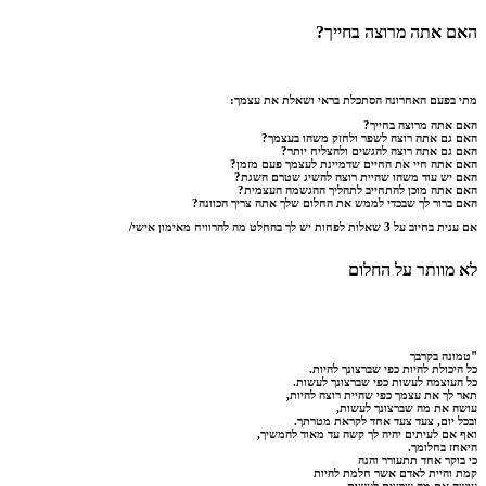
האם אתה מרוצה בחייך?
מתי בפעם האחרונה הסתכלת בראי ושאלת את עצמך:
האם אתה מרוצה בחייך?
האם גם אתה רוצה לשפר ולחזק משהו בעצמך?
האם גם אתה רוצה להגשים ולהצליח יותר?
האם אתה חיי את החיים שדמיינת לעצמך פעם מזמן?
האם יש עוד משהו שהיית רוצה להשיג שטרם השגת?
האם אתה מוכן להתחייב לתהליך ההגשמה העצמית?
האם ברור לך שבכדי לממש את החלום שלך אתה צריך הכוונה?
אם ענית בחיוב על 3 שאלות לפחות יש לך בהחלט מה להרוויח מאימון אישי/
לא מוותר על החלום
"טמונה בקרבך
כל היכולת להיות כפי שברצונך להיות.
כל העוצמה לעשות כפי שברצונך לעשות.
תאר לך את עצמך כפי שהיית רוצה להיות,
עושה את מה שברצונך לעשות,
ובכל יום, צעד צעד אחד לקראת מטרתך.
ואף אם לעיתים יהיה לך קשה עד מאוד להמשיך,
היאחז בחלומך.
כי בוקר אחד תתעורר והנה
קמת והיית לאדם אשר חלמת להיות