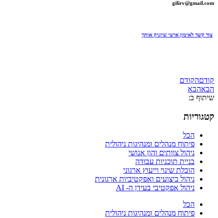
gilirv@gmail.com
צור קשר לאימון אישי שיזניק אותך
קודם
הקודם
הבא
הבא
שיתוף ב:
קטגוריות
הכל
פיתוח מנהלים ומנהיגות ניהולית
ניהול צוותים והון אנושי
בניית תוכניות עבודה
הובלת שינוי וייעוץ ארגוני
ניהול ביצועים ואפקטיביות ארגונית
ניהול אפקטיבי בעידן ה- AI
הכל
פיתוח מנהלים ומנהיגות ניהולית