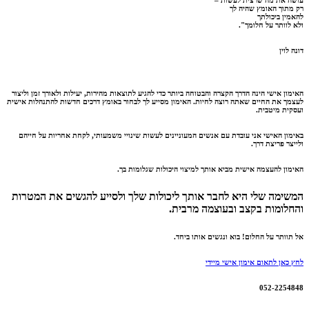
עושה את מה שרצית לעשות –
רק מתוך האומץ שהיה לך
להאמין ביכולתך
ולא לוותר על חלומך".
דונה לוין
האימון אישי הינה הדרך הקצרה והבטוחה ביותר כדי להגיע לתוצאות מהירות, יעילות ולאורך זמן וליצור
לעצמך את החיים שאתה רוצה לחיות. האימון מסייע לך לבחור באומץ דרכים חדשות להתנהלות אישית
ועסקית מיטבית.
באימון האישי אני עובדת עם אנשים המעוניינים לעשות שינויי משמעותי, לקחת אחריות על חייהם
ולייצר פריצת דרך.
האימון להעצמה אישית מביא אותך למיצוי היכולות שגלומות בך.
המשימה שלי היא לחבר אותך ליכולות שלך ולסייע להגשים את המטרות
והחלומות בקצב ובעוצמה מרבית.
אל תוותר על החלום! בוא ונגשים אותו ביחד.
לחץ כאן לתאום אימון אישי מיידי
052-2254848