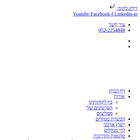
דילוג לתוכן
Youtube
Facebook-f
Linkedin-in
צור קשר
052-2254848
דף הבית
אודות
בין לקוחותינו
הסרטונים שלי
ממליצים
הכשרת מנהלים
ייעוץ ארגוני
לווי מנהלים
סדנאות והדרכות