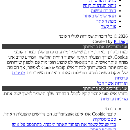
מדיניות פרטיות
ניהול העדפות קוקיז
הצהרת נגישות
תנאי שימוש באתר
מפת האתר
צור קשר
2026 © כל הזכויות שמורות לגילי ראובני
Created by
ICDigit
אנו מעריכים את פרטיותך
בעת ביקורך באתר, ייתכן שיישמר מידע בדפדפן שלך בצורת קובצי
Cookie, לצורך הפעלה תקינה ושיפור חוויית הגלישה. המידע לרוב אינו
מזהה אותך אישית, אך מאפשר לנו להציג תוכן מותאם ולספק שירותים
טובים יותר. באפשרותך לבחור אילו קובצי Cookie לאפשר, אך חסימה
של חלקם עשויה לפגוע בפעילות האתר ובאיכות השירותים.
מדיניות
פרטיות
הגדרות
אשר הכל
אנו מעריכים את פרטיותך
בחר/י אילו סוגי קובצי קוקיז לקבל. הבחירה שלך תישמר למשך שנה אחת.
מדיניות פרטיות
הכרחי
קובצי Cookie אלו אינם אופציונליים. הם נדרשים להפעלת האתר.
סטטיסטיקות
כדי שנוכל לשפר את תפקוד האתר ומבנהו, בהתבסס על אופן
השימוש באתר.