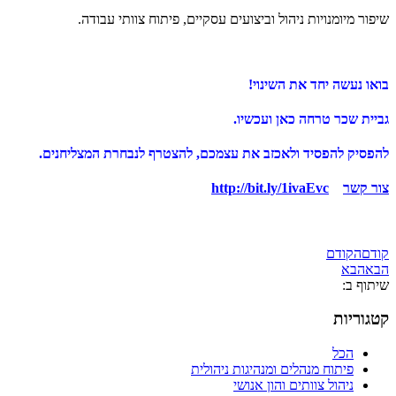
שיפור מיומנויות ניהול וביצועים עסקיים, פיתוח צוותי עבודה.
בואו נעשה יחד את השינוי!
גביית שכר טרחה כאן ועכשיו.
להפסיק להפסיד ולאכזב את עצמכם, להצטרף לנבחרת המצליחנים.
צור קשר
http://bit.ly/1ivaEvc
קודם
הקודם
הבא
הבא
שיתוף ב:
קטגוריות
הכל
פיתוח מנהלים ומנהיגות ניהולית
ניהול צוותים והון אנושי