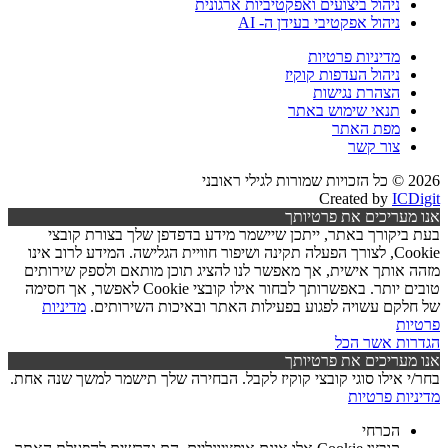
ניהול ביצועים ואפקטיביות ארגונית
ניהול אפקטיבי בעידן ה- AI
מדיניות פרטיות
ניהול העדפות קוקיז
הצהרת נגישות
תנאי שימוש באתר
מפת האתר
צור קשר
2026 © כל הזכויות שמורות לגילי ראובני
Created by
ICDigit
אנו מעריכים את פרטיותך
בעת ביקורך באתר, ייתכן שיישמר מידע בדפדפן שלך בצורת קובצי
Cookie, לצורך הפעלה תקינה ושיפור חוויית הגלישה. המידע לרוב אינו
מזהה אותך אישית, אך מאפשר לנו להציג תוכן מותאם ולספק שירותים
טובים יותר. באפשרותך לבחור אילו קובצי Cookie לאפשר, אך חסימה
של חלקם עשויה לפגוע בפעילות האתר ובאיכות השירותים.
מדיניות
פרטיות
הגדרות
אשר הכל
אנו מעריכים את פרטיותך
בחר/י אילו סוגי קובצי קוקיז לקבל. הבחירה שלך תישמר למשך שנה אחת.
מדיניות פרטיות
הכרחי