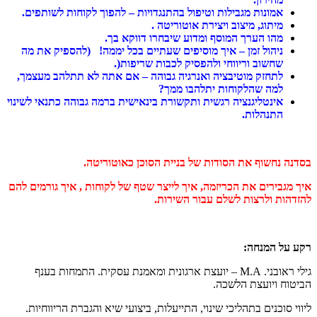
אמונות מגבילות וטיפול בהתנגדויות – להפוך לקוחות לשותפים.
מיתוג, מיצוב ויצירת אוטוריטה .
מהו הערך המוסף ומדוע שיבחרו דווקא בך.
ניהול זמן – איך מוסיפים שעתיים בכל יממה! (להספיק את מה
שחשוב וריווחי ולהפסיק לכבות שריפות(.
לתחזק מוטיבציה ואנרגיה גבוהה – אם אתה לא תתלהב מעצמך,
למה שהלקוחות יתלהבו ממך?
אינטליגנציה רגשית ותקשורת בינאישית ברמה גבוהה כתנאי לשינוי
התנהלות.
בסדנה נחשוף את הסודות של בניית הסוכן כאוטוריטה.
איך מגבירים את הכריזמה, איך לייצר שטף של לקוחות , איך גורמים להם
להזדהות ולרצות לשלם עבור השירות.
רקע
על
המנחה
:
גילי ראובני. M.A – יועצת ארגונית ומאמנת עסקית. התמחות בענף
הביטוח ויועצת הלשכה.
ליווי סוכנים בתהליכי שינוי, התייעלות, ביצועי שיא והגברת הריווחיות.