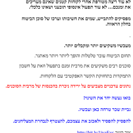
לא עוד ריצה מטורפת אחרי לקוחות קטנים שאינם מעריכים
את זמנכם… לא עוד תפעול אינסופי תובעני ושאינו כלכלי.
מפסיקים להתבייש, שמים את חשיבותו וערכו של סוכן הביטוח
בחלון הראווה.
.
מעכשיו
משקיעים
יותר
ומקבלים
יותר
.
תחום הביטוח עובר טלטלות והופך ליותר ויותר מאתגר.
סוכנים רבים משקיעים את מרבית זמנם בתפעול וזאת על חשבון
התמקדות בתחזוקת הקשר האפקטיבי עם הלקוחות.
נתונים עדכניים מצביעים על ירידה ניכרת בהכנסות של מרבית הסוכנים.
בואו נעשה יחד את השינוי!
גביית שכר טרחה כאן ועכשיו.
להפסיק להפסיד ולאכזב את עצמכם, להצטרף לנבחרת המצליחנים.
צור קשר
http://bit.ly/1ivaEvc