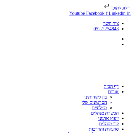
דילוג לתוכן
Youtube
Facebook-f
Linkedin-in
צור קשר
052-2254848
דף הבית
אודות
בין לקוחותינו
הסרטונים שלי
ממליצים
הכשרת מנהלים
ייעוץ ארגוני
לווי מנהלים
סדנאות והדרכות